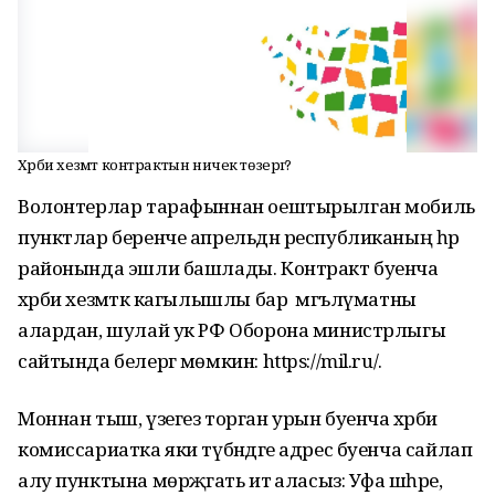
Хәрби хезмәт контрактын ничек төзергә?
Волонтерлар тарафыннан оештырылган мобиль
пунктлар беренче апрельдән республиканың һәр
районында эшли башлады. Контракт буенча
хәрби хезмәткә кагылышлы бар мәгълүматны
алардан, шулай ук РФ Оборона министрлыгы
сайтында белергә мөмкин: https://mil.ru/.
Моннан тыш, үзегез торган урын буенча хәрби
комиссариатка яки түбәндәге адрес буенча сайлап
алу пунктына мөрәҗәгать итә аласыз: Уфа шәһәре,