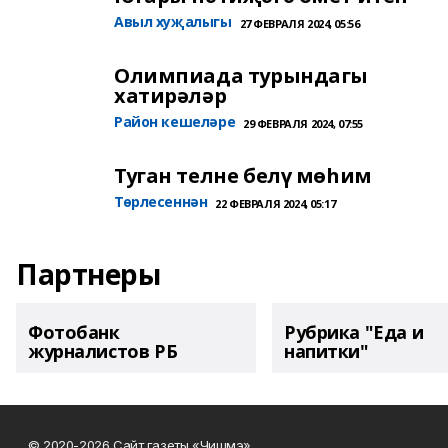
Авыл хуҗалыгы
27 ФЕВРАЛЯ 2024, 05:56
Олимпиада турындагы
хатирәләр
Район кешеләре
29 ФЕВРАЛЯ 2024, 07:55
Туган телне белү мөһим
Төрлесеннән
22 ФЕВРАЛЯ 2024, 05:17
Партнеры
Фотобанк
Рубрика "Еда и
журналистов РБ
напитки"
© 2020-2026 Сайт газеты «Чишмэ»