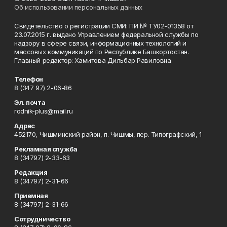
Об использовании персональных данных
Свидетельство о регистрации СМИ: ПИ № ТУ02-01358 от
23.07.2015 г. выдано Управлением федеральной службы по
надзору в сфере связи, информационных технологий и
массовых коммуникаций по Республике Башкортостан.
Главный редактор: Хамитова Дильбар Равиловна
Телефон
8 (347 97) 2-06-86
Эл. почта
rodnik-plus@mail.ru
Адрес
452170, Чишминский район, п. Чишмы, пер. Типографский, 1
Рекламная служба
8 (34797) 2-33-63
Редакция
8 (34797) 2-31-66
Приемная
8 (34797) 2-31-66
Сотрудничество