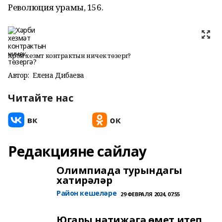
Революция урамы, 156.
Хәрби хезмәт контрактын ничек төзергә?
Автор:
Елена Дибаева
Читайте нас
Редакцияне сайлау
Олимпиада турындагы
хатирәләр
Район кешеләре
29 ФЕВРАЛЯ 2024, 07:55
Югары нәтиҗәгә өмет итеп