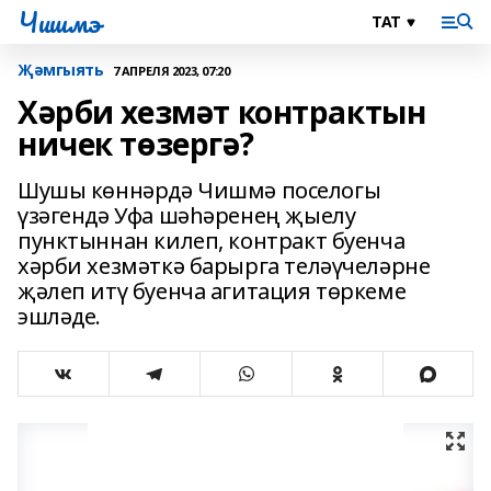
Чишмэ
Җәмгыять
7 АПРЕЛЯ 2023, 07:20
Хәрби хезмәт контрактын
ничек төзергә?
Шушы көннәрдә Чишмә поселогы
үзәгендә Уфа шәһәренең җыелу
пунктыннан килеп, контракт буенча
хәрби хезмәткә барырга теләүчеләрне
җәлеп итү буенча агитация төркеме
эшләде.