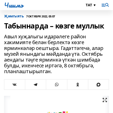
Чишмэ
Җәмгыять
7 ОКТЯБРЯ 2022, 05:07
Табыннарда – көзге муллык
Авыл хуҗалыгы идарәлеге район
хакимияте белән берлектә көзге
ярминкәләр оештыра. Гадәттәгечә, алар
музей янындагы мәйданда үтә. Октябрь
аендагы тәүге ярминкә үткән шимбәдә
булды, икенчесе иртәгә, 8 октябрьгә,
планлаштырылган.