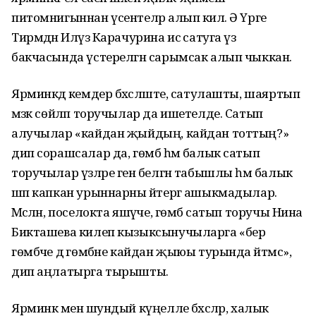
питомнигыннан үсентеләр алып килә. Ә Үрге
Тирмәдән Илүзә Карачурина исә сатуга үз
бакчасында үстерелгән сарымсак алып чыккан.
Ярминкәдә кемдер бәхәсләште, сатулашты, шаяртып
мәзәк сөйләп торучылар да ишетелде. Сатып
алучылар «кайдан җыйдың, кайдан тоттың?»
дип сорашсалар да, гөмбә һәм балык сатып
торучылар үзләре генә белгән табышлы һәм балык
шәп капкан урыннарны әйтергә ашыкмадылар.
Мәсәлән, поселокта яшәүче, гөмбә сатып торучы Нина
Бикташева килеп кызыксынучыларга «бер
гөмбәче дә гөмбәне кайдан җыюы турында әйтмәс»,
дип аңлатырга тырышты.
Ярминкә менә шундый күңелле бәхәсләр, халык