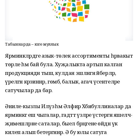
Табыннарда – көзге муллык
Ярминкәләрдәге азык-төлек ассортименты һәрвакыт
төрле һәм бай була. Хуҗалыкта артып калган
продукциядән тыш, кулдан эшләнгән әйберләр,
үрелгән кәрзиннәр, гөмбә, балык, агач үсентеләре
сатучылар да бар.
Әниле-кызлы Илүзә һәм Әлфирә Хәбибуллиналар да
ярминкәгә еш чыгалар, гадәттә үзләре үстергән яшелчә-
җимешләрне саталар, быел бәрәңгене өйдән үк
килеп алып бетергәннәр. Ә бу юлы сатуга