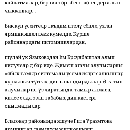
кайнатмалар, берничә төр кәбестә, чөгендер алып
чыкканнар…
Бик күп үсентеләр тәкъдим ителү сәбәпле, узган
ярминкә яшеллеккә күмелде. Күрше
районнардагы питомниклардан,
шулай ук Языководан һәм Бәрсүәнбаштан алып
килүчеләр дә бар иде. Җимеш агачы алучыларны
«ябык тамыр системалы үсемлекләргә салкыннар
куркыныч түгел», дип ышандырдылар. Ә сатып
алучылар исә, үз чиратында, тамыр алмаса,
киләсе елда эзләп табабыз, дип кисәтергә
онытмадылар.
Благовар районында яшәүче Рита Уразмәтова
ярминкәгә ел саен шәхси җиләк-җимеш