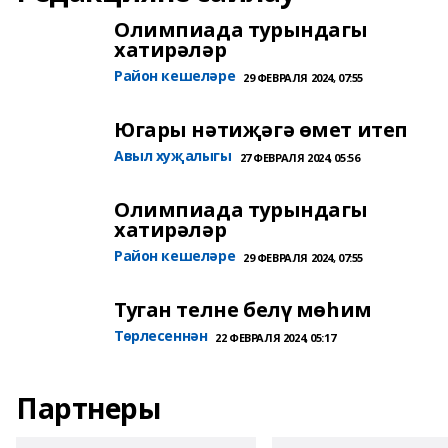
Олимпиада турындагы
хатирәләр
Район кешеләре
29 ФЕВРАЛЯ 2024, 07:55
Югары нәтиҗәгә өмет итеп
Авыл хуҗалыгы
27 ФЕВРАЛЯ 2024, 05:56
Олимпиада турындагы
хатирәләр
Район кешеләре
29 ФЕВРАЛЯ 2024, 07:55
Туган телне белү мөһим
Төрлесеннән
22 ФЕВРАЛЯ 2024, 05:17
Партнеры