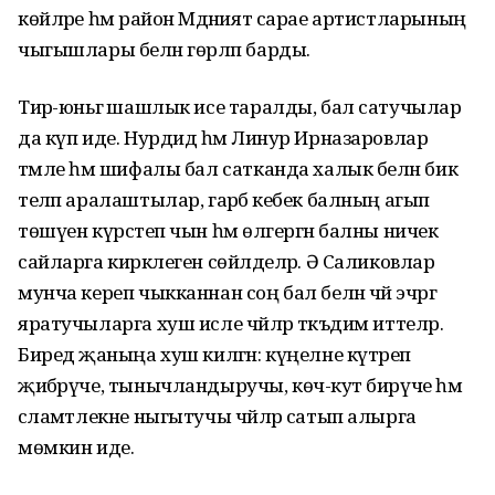
көйләре һәм район Мәдәният сарае артистларының
чыгышлары белән гөрләп барды.
Тирә-юньгә шашлык исе таралды, бал сатучылар
да күп иде. Нурдидә һәм Линур Ирназаровлар
тәмле һәм шифалы бал сатканда халык белән бик
теләп аралаштылар, гарәбә кебек балның агып
төшүен күрсәтеп чын һәм өлгергән балны ничек
сайларга кирәклеген сөйләделәр. Ә Саликовлар
мунча кереп чыкканнан соң бал белән чәй эчәргә
яратучыларга хуш исле чәйләр тәкъдим иттеләр.
Биредә җаныңа хуш килгән: күңелне күтәреп
җибәрүче, тынычландыручы, көч-куәт бирүче һәм
сәламәтлекне ныгытучы чәйләр сатып алырга
мөмкин иде.