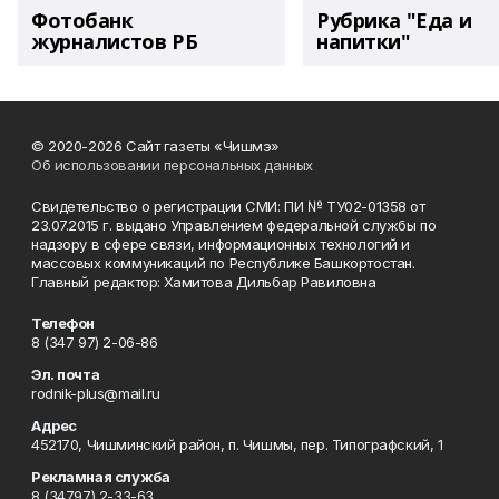
Фотобанк
Рубрика "Еда и
журналистов РБ
напитки"
© 2020-2026 Сайт газеты «Чишмэ»
Об использовании персональных данных
Свидетельство о регистрации СМИ: ПИ № ТУ02-01358 от
23.07.2015 г. выдано Управлением федеральной службы по
надзору в сфере связи, информационных технологий и
массовых коммуникаций по Республике Башкортостан.
Главный редактор: Хамитова Дильбар Равиловна
Телефон
8 (347 97) 2-06-86
Эл. почта
rodnik-plus@mail.ru
Адрес
452170, Чишминский район, п. Чишмы, пер. Типографский, 1
Рекламная служба
8 (34797) 2-33-63