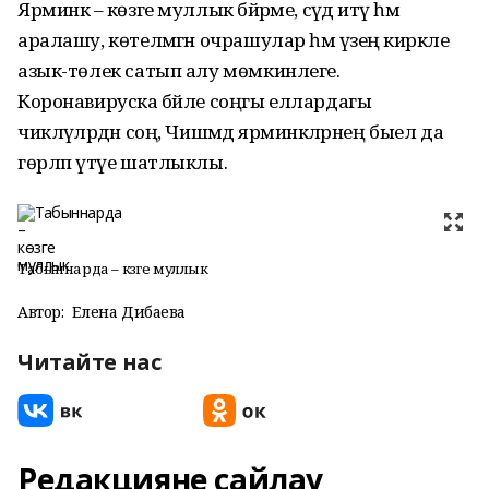
Ярминкә – көзге муллык бәйрәме, сәүдә итү һәм
аралашу, көтелмәгән очрашулар һәм үзеңә кирәкле
азык-төлек сатып алу мөмкинлеге.
Коронавируска бәйле соңгы еллардагы
чикләүләрдән соң, Чишмәдә ярминкәләрнең быел да
гөрләп үтүе шатлыклы.
Табыннарда – көзге муллык
Автор:
Елена Дибаева
Читайте нас
Редакцияне сайлау