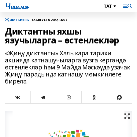
Чишмэ
Җәмгыять
12 АВГУСТА 2022, 06:57
Диктантны яхшы
язучыларга – өстенлекләр
«Җиңү диктанты» Халыкара тарихи
акциядә катнашучыларга вузга кергәндә
өстенлекләр һәм 9 Майда Мәскәүдә узачак
Җиңү парадында катнашу мөмкинлеге
бирелә.