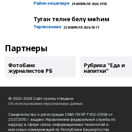
Район кешеләре
29 ФЕВРАЛЯ 2024, 07:55
Туган телне белү мөһим
Төрлесеннән
22 ФЕВРАЛЯ 2024, 05:17
Партнеры
Фотобанк
Рубрика "Еда и
журналистов РБ
напитки"
© 2020-2026 Сайт газеты «Чишмэ»
Об использовании персональных данных
Свидетельство о регистрации СМИ: ПИ № ТУ02-01358 от
23.07.2015 г. выдано Управлением федеральной службы по
надзору в сфере связи, информационных технологий и
массовых коммуникаций по Республике Башкортостан.