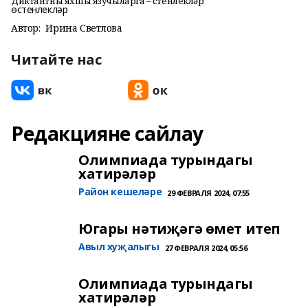
Диктантны яхшы язучыларга – өстенлекләр
Автор:
Ирина Светлова
Читайте нас
Редакцияне сайлау
Олимпиада турындагы
хатирәләр
Район кешеләре
29 ФЕВРАЛЯ 2024, 07:55
Югары нәтиҗәгә өмет итеп
Авыл хуҗалыгы
27 ФЕВРАЛЯ 2024, 05:56
Олимпиада турындагы
хатирәләр