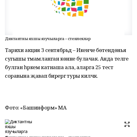
Диктантны яхшы язучыларга – өстенлекләр
Тарихи акция 3 сентябрьдә – Икенче бөтендөнья
сугышы тәмамланган көнне булачак. Анда теләге
булган һәркем катнаша ала, аларга 25 тест
соравына җавап бирергә туры киләчәк.
Фото: «Башинформ» МА