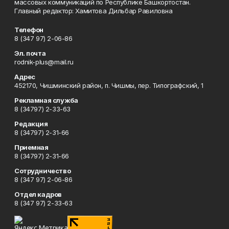
массовых коммуникаций по Республике Башкортостан.
Главный редактор: Хамитова Дильбар Равиловна
Телефон
8 (347 97) 2-06-86
Эл. почта
rodnik-plus@mail.ru
Адрес
452170, Чишминский район, п. Чишмы, пер. Типографский, 1
Рекламная служба
8 (34797) 2-33-63
Редакция
8 (34797) 2-31-66
Приемная
8 (34797) 2-31-66
Сотрудничество
8 (347 97) 2-06-86
Отдел кадров
8 (347 97) 2-33-63