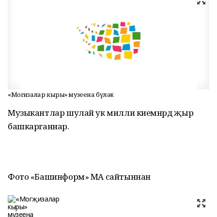
«Могҗизалар кыры» музеена бүләк
Музыкантлар шулай ук милли киемнәрдә җыр
башкарганнар.
Фото «Башинформ» МА сайтыннан