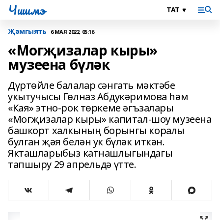
Чишмэ
Җәмгыять
6 МАЯ 2022, 05:16
«Могҗизалар кыры»
музеена бүләк
Дүртөйле балалар сәнгать мәктәбе
укытучысы Гөлназ Абдукәримова һәм
«Кая» этно-рок төркеме әгъзалары
«Могҗизалар кыры» капитал-шоу музеена
башкорт халкының борынгы коралы
булган җәя белән ук бүләк иткән.
Якташларыбыз катнашлыгындагы
тапшыру 29 апрельдә үтте.