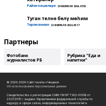
Район кешеләре
29 ФЕВРАЛЯ 2024, 07:55
Туган телне белү мөһим
Төрлесеннән
22 ФЕВРАЛЯ 2024, 05:17
Партнеры
Фотобанк
Рубрика "Еда и
журналистов РБ
напитки"
© 2020-2026 Сайт газеты «Чишмэ»
Об использовании персональных данных
Свидетельство о регистрации СМИ: ПИ № ТУ02-01358 от
23.07.2015 г. выдано Управлением федеральной службы по
надзору в сфере связи, информационных технологий и