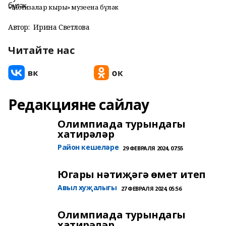
«Могҗизалар кыры» музеена бүләк
Автор:
Ирина Светлова
Читайте нас
Редакцияне сайлау
Олимпиада турындагы
хатирәләр
Район кешеләре
29 ФЕВРАЛЯ 2024, 07:55
Югары нәтиҗәгә өмет итеп
Авыл хуҗалыгы
27 ФЕВРАЛЯ 2024, 05:56
Олимпиада турындагы
хатирәләр