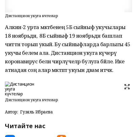
Дистанцион укуга күчтеләр
Алкин-2 урта мәктәбенең 5Б сыйныф укучылары
18 ноябрьдән, ә 8Б сыйныф 19 ноябрьдән башлап
читтән торып укый. Бу сыйныфларда барлыгы 45
укучы белем ала. Дистанцион укуга күчерү
коронавирус белән чирләүчеләр булуга бәйле. Ике
атнадан соң алар мәктәптә укуын дәвам итәчәк.
Дистанцион укуга күчтеләр
Автор:
Гузяль Ибраева
Читайте нас