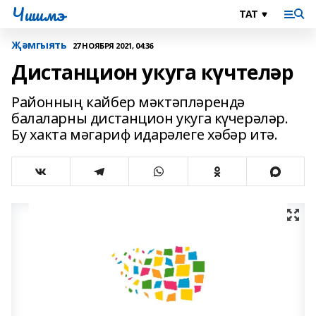
Чишмэ
Җәмгыять
27 НОЯБРЯ 2021, 04:36
Дистанцион укуга күчтеләр
Районның кайбер мәктәпләрендә
балаларны дистанцион укуга күчерәләр.
Бу хакта мәгариф идарәлеге хәбәр итә.