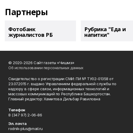
Партнеры
Фотобанк
Рубрика "Еда и
журналистов РБ
напитки"
© 2020-2026 Сайт газеты «Чишмэ»
Об использовании персональных данных
Свидетельство о регистрации СМИ: ПИ № ТУ02-01358 от
23.07.2015 г. выдано Управлением федеральной службы по
надзору в сфере связи, информационных технологий и
массовых коммуникаций по Республике Башкортостан.
Главный редактор: Хамитова Дильбар Равиловна
Телефон
8 (347 97) 2-06-86
Эл. почта
rodnik-plus@mail.ru