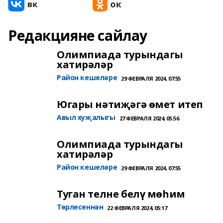
Редакцияне сайлау
Олимпиада турындагы
хатирәләр
Район кешеләре
29 ФЕВРАЛЯ 2024, 07:55
Югары нәтиҗәгә өмет итеп
Авыл хуҗалыгы
27 ФЕВРАЛЯ 2024, 05:56
Олимпиада турындагы
хатирәләр
Район кешеләре
29 ФЕВРАЛЯ 2024, 07:55
Туган телне белү мөһим
Төрлесеннән
22 ФЕВРАЛЯ 2024, 05:17