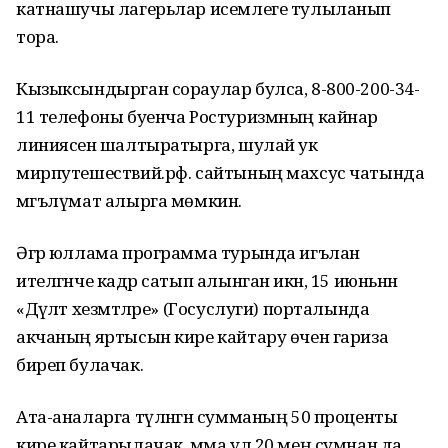
катнашучы лагерьлар исемлеге тулыланып
тора.
Кызыксындырган сораулар булса, 8-800-200-34-
11 телефоны буенча Ростуризмның кайнар
линиясенә шалтыратырга, шулай ук
мирпутешествий.рф. сайтының махсус чатында
мәгълүмат алырга мөмкин.
Әгәр юллама программа турында игълан
ителгәнче кадәр сатып алынган икән, 15 июньнән
«Дәүләт хезмәтләре» (Госуслуги) порталында
акчаның яртысын кире кайтару өчен гариза
биреп булачак.
Ата-аналарга түләнгән сумманың 50 проценты
кире кайтарылачак, әмма ул 20 мең сумнан да