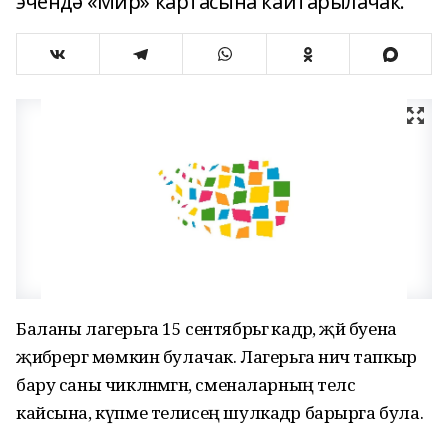
эчендә «Мир» картасына кайтарылачак.
Баланы лагерьга 15 сентябрьгә кадәр, җәй буена
җибәрергә мөмкин булачак. Лагерьга ничә тапкыр
бару саны чикләнмәгән, сменаларның теләсә
кайсына, күпме телисең шулкадәр барырга була.