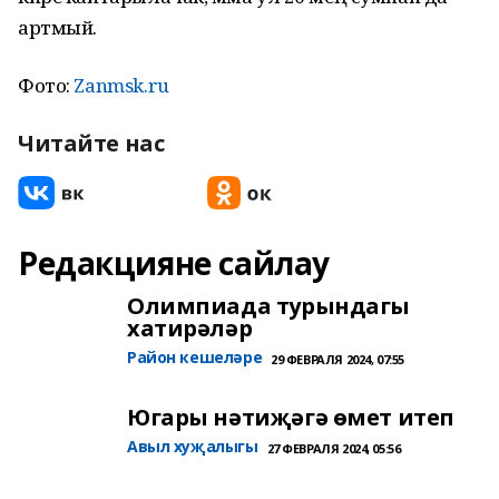
артмый.
Фото:
Zanmsk.ru
Читайте нас
Редакцияне сайлау
Олимпиада турындагы
хатирәләр
Район кешеләре
29 ФЕВРАЛЯ 2024, 07:55
Югары нәтиҗәгә өмет итеп
Авыл хуҗалыгы
27 ФЕВРАЛЯ 2024, 05:56