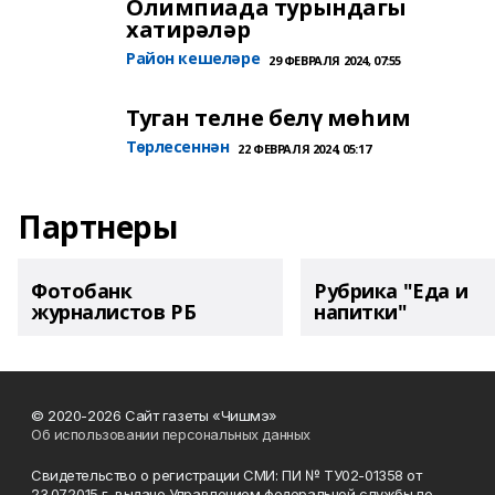
Олимпиада турындагы
хатирәләр
Район кешеләре
29 ФЕВРАЛЯ 2024, 07:55
Туган телне белү мөһим
Төрлесеннән
22 ФЕВРАЛЯ 2024, 05:17
Партнеры
Фотобанк
Рубрика "Еда и
журналистов РБ
напитки"
© 2020-2026 Сайт газеты «Чишмэ»
Об использовании персональных данных
Свидетельство о регистрации СМИ: ПИ № ТУ02-01358 от
23.07.2015 г. выдано Управлением федеральной службы по