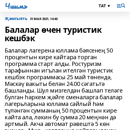
Чишмэ
Җәмгыять
31 МАЯ 2021, 14:40
Балалар өчен туристик
кешбэк
Балалар лагерена юллама бәясенең 50
процентын кире кайтара торган
программа старт алды. Ростуризм
тарафыннан игълан ителгән туристик
кешбэк программасы 25 май төнендә,
Мәскәү вакыты белән 24.00 сәгатьтә
башланды. Шул мизгелдән башлап теләге
булган һәркем җәйге сменаларга балалар
лагерьларына юллама сайлый һәм
түләнгән сумманың 50 процентын кире
кайта ала, ләкин бу сумма 20 меңнән дә
артмый. Акча автомат рәвештә 5 көн