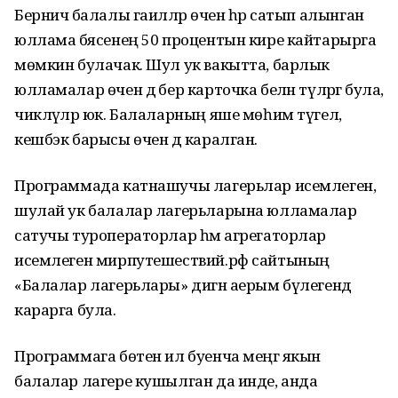
Берничә балалы гаиләләр өчен һәр сатып алынган
юллама бәясенең 50 процентын кире кайтарырга
мөмкин булачак. Шул ук вакытта, барлык
юлламалар өчен дә бер карточка белән түләргә була,
чикләүләр юк. Балаларның яше мөһим түгел,
кешбэк барысы өчен дә каралган.
Программада катнашучы лагерьлар исемлеген,
шулай ук балалар лагерьларына юлламалар
сатучы туроператорлар һәм агрегаторлар
исемлеген мирпутешествий.рф сайтының
«Балалар лагерьлары» дигән аерым бүлегендә
карарга була.
Программага бөтен ил буенча меңгә якын
балалар лагере кушылган да инде, анда