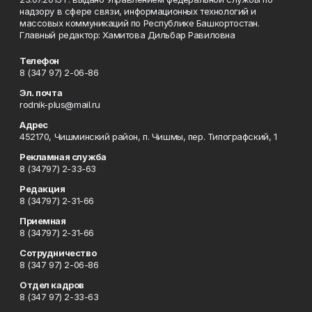
надзору в сфере связи, информационных технологий и
массовых коммуникаций по Республике Башкортостан.
Главный редактор: Хамитова Дильбар Равиловна
Телефон
8 (347 97) 2-06-86
Эл. почта
rodnik-plus@mail.ru
Адрес
452170, Чишминский район, п. Чишмы, пер. Типографский, 1
Рекламная служба
8 (34797) 2-33-63
Редакция
8 (34797) 2-31-66
Приемная
8 (34797) 2-31-66
Сотрудничество
8 (347 97) 2-06-86
Отдел кадров
8 (347 97) 2-33-63