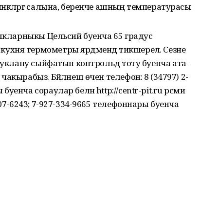
нкәләргә салына, беренче ашның температурасы
зыкларныкы Цельсий буенча 65 градус
хня термометры ярдәмендә тикшерелә. Сезне
туклану сыйфатын контрольдә тоту буенча ата-
акырабыз. Бәйләнеш өчен телефон: 8 (34797) 2-
енча сораулар белән http://centr-pit.ru рәсми
307-6243; 7-927-334-9665 телефоннары буенча