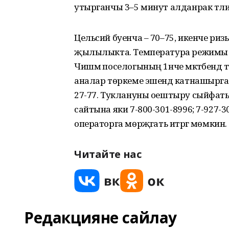
утырганчы 3–5 минут алданрак тәли
Цельсий буенча – 70–75, икенче ри
җылылыкта. Температура режимы ку
Чишмә поселогының 1нче мәктәбендә 
аналар төркеме эшендә катнашырга ч
27-77. Туклануны оештыру сыйфаты бу
сайтына яки 7-800-301-8996; 7-927-
операторга мөрәҗәгать итәргә мөмкин.
Читайте нас
Редакцияне сайлау