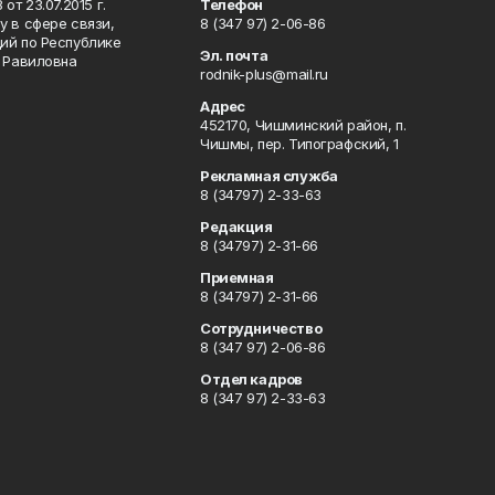
т 23.07.2015 г.
Телефон
 в сфере связи,
8 (347 97) 2-06-86
ий по Республике
Эл. почта
р Равиловна
rodnik-plus@mail.ru
Адрес
452170, Чишминский район, п.
Чишмы, пер. Типографский, 1
Рекламная служба
8 (34797) 2-33-63
Редакция
8 (34797) 2-31-66
Приемная
8 (34797) 2-31-66
Сотрудничество
8 (347 97) 2-06-86
Отдел кадров
8 (347 97) 2-33-63