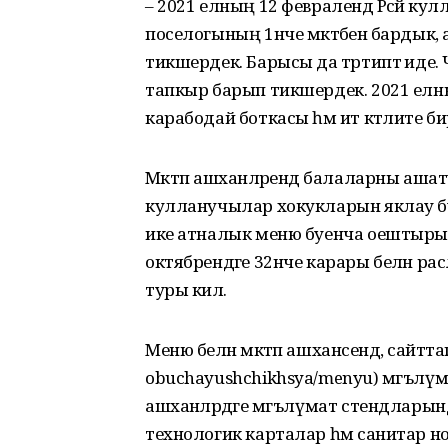
– 2021 елның 12 февралендә Рәсәй кул
поселогының 1нче мәктәбенә бардык
тикшердек. Барысы да тәртиптә иде. 
тапкыр барып тикшердек. 2021 елны
карабодай боткасы һәм ит кәтлите б
Мәктәп ашханәләрендә балаларны ашату
кулланучылар хокукларын яклау буе
ике атналык меню буенча оештыры
октябрендәге 32нче карары белән рас
туры килә.
Меню белән мәктәп ашханәсендә, сайтта
obuchayushchikhsya/menyu) мәгъл
ашханәләрдәге мәгълүмат стендлар
технологик карталар һәм санитар но