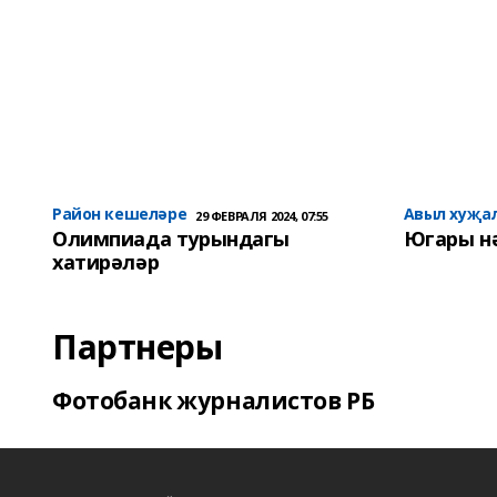
Район кешеләре
Авыл хуҗа
29 ФЕВРАЛЯ 2024, 07:55
Олимпиада турындагы
Югары н
хатирәләр
Партнеры
Фотобанк журналистов РБ