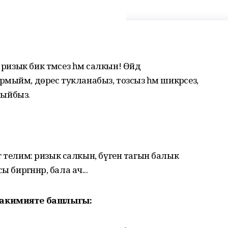
ризык бик тәмсез һәм салкын! Өйдә
мыйм, дөрес тукланабыз, тозсыз һәм шикәрсез,
ыйбыз.
ргә телим: ризык салкын, бүген тагын балык
 биргәннәр, бала ач...
хакимияте башлыгы: