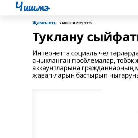
Чишмэ
Җәмгыять
7 АПРЕЛЯ 2021, 13:35
Туклану сыйфат
Интернетта социаль челтәрләрд
ачыкланган проблемалар, төбәк
аккаунтларына гражданнарның м
җавап-ларын бастырып чыгаруны