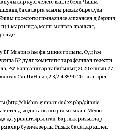
ланучылар күзәтчелеге вәкиле белән Чишмә
, ашханәдә балаларга җылы ризык бирелүен
Чишмә поселогы гимназиясе ашханәсен дә берничә
ң 1 мартында, мәсәлән, менюга ярашлы,
ирелде.
 БР Мәгариф һәм фән министрлыгы, Сәүдә һәм
нча БР дәүләт комитеты тарафыннан төзелгән
ла, РФ Башсанитар табибының 2020 елның 27
ланган СанПиНның 2.3/2.4.3590-20 таләпләренә
гы (http://chishm-gimn.ru/index.php/pitanie-
үмат стендында танышырга мөмкин. Меню
ында да урнаштырылган. Барлык ризыклар
рмалар буенча әзерләнә. Ризык балалар килеп