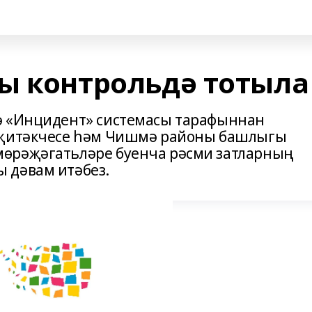
ы контрольдә тотыла
ә «Инцидент» системасы тарафыннан
 җитәкчесе һәм Чишмә районы башлыгы
өрәҗәгатьләре буенча рәсми затларның
 дәвам итәбез.