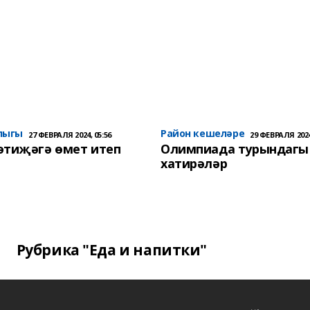
лыгы
Район кешеләре
27 ФЕВРАЛЯ 2024, 05:56
29 ФЕВРАЛЯ 2024
әтиҗәгә өмет итеп
Олимпиада турындагы
хатирәләр
Рубрика "Еда и напитки"