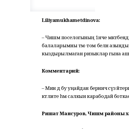
Liliyamukhametdinova:
– Чишмә поселогының 1нче мәктәбендә 
балаларымны тәм-том белән азындыр
кыздырылмаган ризыклар гына аш
Комментарий:
– Мин дә бу уңайдан берничә сүз әйте
кәтлите һәм салкын карабодай боткасы
Ришат Мансуров, Чишмә районы 