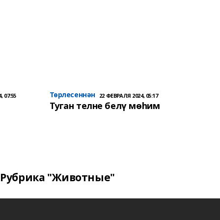
Төрлесеннән
, 07:55
22 ФЕВРАЛЯ 2024, 05:17
Туган телне белү мөһим
Рубрика "Животные"