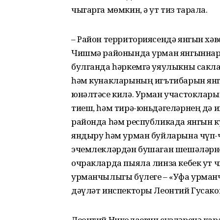
чыгарга мөмкин, ә ут тиз тарала.
– Район территориясендә янгын хәв
Чишмә районында урман янгыннары
булганда һәркемгә уяулыкны сакла
һәм кунакларының игътибарын янгы
юнәлтәсе килә. Урман участоклары
тиеш, һәм тирә-юньдәгеләрнең дә 
районда һәм республикада янгын к
яндыру һәм урман буйларына чүп-ч
эчемлекләрдән бушаган шешәләрне
очракларда пыяла линза кебек ут ч
урманчылыгы бүлеге – «Уфа урма
дәүләт инспекторы Леонтий Гусако
Леонтий Николаевич сүзләренә кар