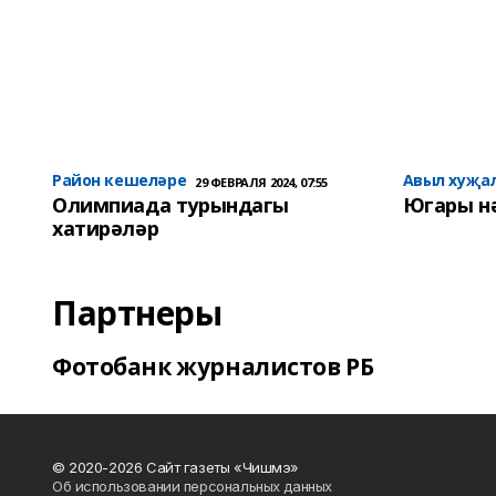
Район кешеләре
Авыл хуҗа
29 ФЕВРАЛЯ 2024, 07:55
Олимпиада турындагы
Югары н
хатирәләр
Партнеры
Фотобанк журналистов РБ
© 2020-2026 Сайт газеты «Чишмэ»
Об использовании персональных данных