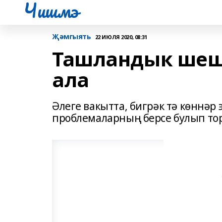
Чишмэ
Җәмгыять
22 ИЮЛЯ 2020, 08:31
Ташландык шешә
ала
Әлеге вакытта, бигрәк тә көннәр
проблемаларның берсе булып тор