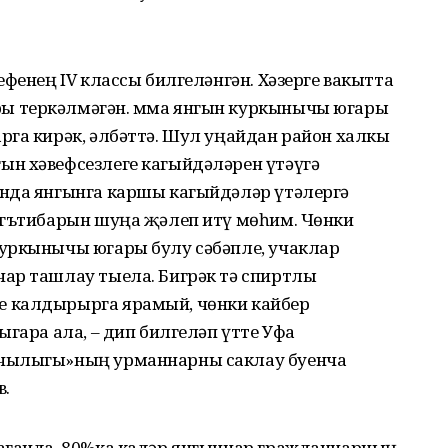
ефенең IV классы билгеләнгән. Хәзерге вакытта
 теркәлмәгән. Әмма янгын куркынычы югары
рга кирәк, әлбәттә. Шул уңайдан район халкы
н хәвефсезлеге кагыйдәләрен үтәүгә
нда янгынга каршы кагыйдәләр үтәлергә
игътибарын шуңа җәлеп итү мөһим. Чөнки
уркынычы югары булу сәбәпле, учаклар
ар ташлау тыела. Бигрәк тә спиртлы
 калдырырга ярамый, чөнки кайбер
ыгара ала, – дип билгеләп үтте Уфа
нчылыгы»ның урманнарны саклау буенча
в.
аганда, 80%ка кадәр янгыннар гражданнарның