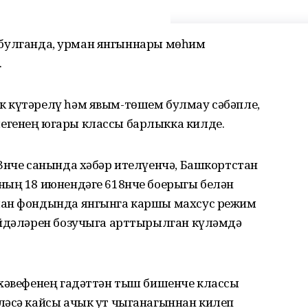
се булганда, урман янгыннары мөһим
.
 күтәрелү һәм явым-төшем булмау сәбәпле,
егенең югары классы барлыкка килде.
3нче санында хәбәр ителүенчә, Башкортстан
ның 18 июнендәге 618нче боерыгы белән
ман фондында янгынга каршы махсус режим
ыйдәләрен бозучыга арттырылган күләмдә
 хәвефенең гадәттән тыш бишенче классы
ләсә кайсы ачык ут чыганагыннан килеп