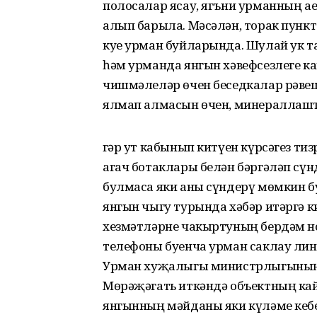
полосалар ясау, ягъни урманның а
алып барыла. Мәсәлән, торак пунк
куе урман буйларында. Шулай ук т
һәм урманда янгын хәвефсезлеге каг
чишмәлеләр өчен беседкалар рәве
ялмап алмасын өчен, минераллашт
Әгәр ут кабынып китүен күрсәгез ти
агач ботаклары белән бәргәләп сүн
булмаса яки аны сүндерү мөмкин бу
янгын чыгу турында хәбәр итәргә 
хезмәтләрне чакыртуның бердәм ном
телефоны буенча урман саклау линия
Урман хуҗалыгы министрлыгының 
Мөрәҗәгать иткәндә объектның кай
янгынның мәйданы яки күләме кебе