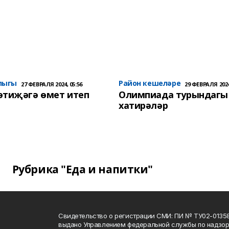
лыгы
Район кешеләре
27 ФЕВРАЛЯ 2024, 05:56
29 ФЕВРАЛЯ 2024
әтиҗәгә өмет итеп
Олимпиада турындагы
хатирәләр
Рубрика "Еда и напитки"
Свидетельство о регистрации СМИ: ПИ № ТУ02-01358 о
выдано Управлением федеральной службы по надзору