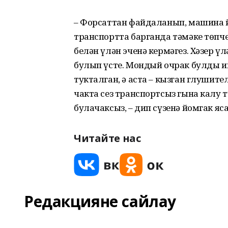
– Форсаттан файдаланып, машина й
транспортта барганда тәмәке төпч
белән үлән эченә кермәгез. Хәзер үл
булып үсте. Мондый очрак булды и
тукталган, ә аста – кызган глушите
чакта сез транспортсыз гына калу т
булачаксыз, – дип сүзенә йомгак я
Читайте нас
Редакцияне сайлау