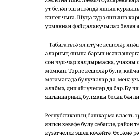
ут белән эш иткәндә янгын куркы
килеп чыга. Шуңа күрә янгынга ка
урманнан файдаланучылар белән ә
– Табигатьтә ял итүче кешеләр янә
аларның янына барып исәнләшергә,
соң чүп-чар калдырмаска, учакны с
мөмкин. Төрле кешеләр була, кайч
мөгамәләдә булучылар да, менә уча
алабыз, дип әйтүчеләр дә бар. Бу ч
янгыннарның булмавы белән бәялибе
Республиканың башкарма власть о
янгын хәвефе булу сәбәпле, район
күзәтчелек эшен көчәйтә. Өстәмә