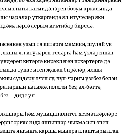
нычсызлыгы кагыйдәләрен бозуы аркасында
ршы чаралар үткәргәндә ял итүчеләр яки
ңгәмәләргә аерым игътибар бирелә.
шәсеннән узып та китәргә мөмкин, шулай ук
 яхшы ял итүләрен теләргә һәм үзләреннән
үндереп китәргә кирәклеген искәртергә дә
агында тупас итеп җавап бирәләр, яхшы
кны сүндерү өчен су, чүп-чарны үзебез белән
араларның нәтиҗәлелеген без, әл-бәттә,
з, – диде ул.
рганнары һәм муниципалитет хезмәткәрләре
 территориясендә янгыннар чыкмасын өчен
 рәвештә янгынга каршы минераллаштырылган