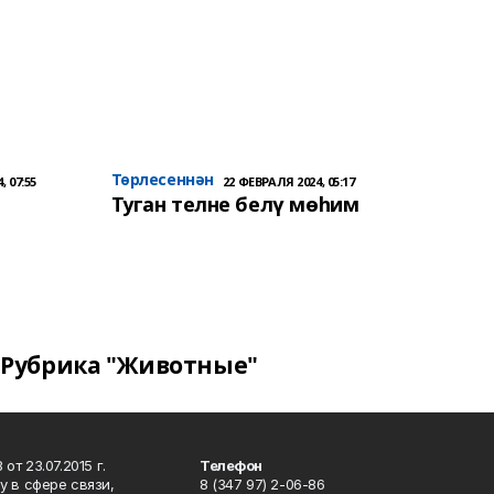
Төрлесеннән
, 07:55
22 ФЕВРАЛЯ 2024, 05:17
Туган телне белү мөһим
Рубрика "Животные"
т 23.07.2015 г.
Телефон
 в сфере связи,
8 (347 97) 2-06-86