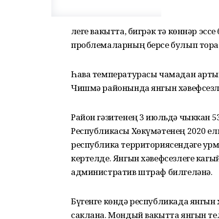
Әлеге вакытта, бигрәк тә көннәр эс
проблемаларның берсе булып тора
Һава температурасы чамадан артык
Чишмә районында янгын хәвефсезл
Район гәзитенең 3 июльдә чыккан 5
Республикасы Хөкүмәтенең 2020 ел
республика территориясендәге ур
кертелде. Янгын хәвефсезлеге каг
административ штраф билгеләнә.
Бүгенге көндә республикада янгын
саклана. Мондый вакытта янгын те