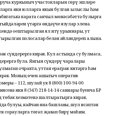
еруча куркыныч участокларын сөрү эшләре
тларга яки юлларга якын булган ылыслы һәм
абигатькә карата сакчыл мөнәсәбәттә булырга
ыйдәләрен үтәргә өндәүче язулар эленә. Ә
шендә оештырылган ял итү урыннары, ут
ырылган полосалар белән әйләндереп алына.
зрәк сүндерергә кирәк. Кул астында су булмаса,
дерергә була. Янгын сүндерү чаралары
лмаган очракта, уттан ераграк китәргә һәм
кирәк. Моның өчен ашыгыч оператив
еры – 112, шулай ук 8 (800) 100-94-00
сенә яки 8 (347) 218-14-14 саннары буенча БР
төбәк хезмәтенә шалтыратырга кирәк.
да булуы, кайчан яна башлавы, шул исәптән
к сорауларга төгәл җавап бирү мөһим.