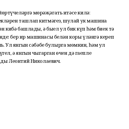
өртүчеләргә мөрәҗәгать итәсе килә:
екләрен ташлап китмәгез, шулай ук машина
ән кибә башлады, ә быел ул бик күп һәм биек тә
нде: бер ир машинасы белән коры үләнгә кереп
ль. Ул янгын сәбәбе булырга мөмкин, һәм ул
үгел, ә янгын чыгарган өчен дә гаепле
сады Леонтий Николаевич.