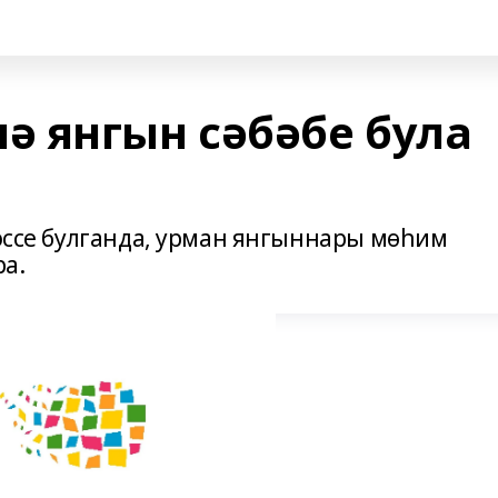
 янгын сәбәбе була
 эссе булганда, урман янгыннары мөһим
а.