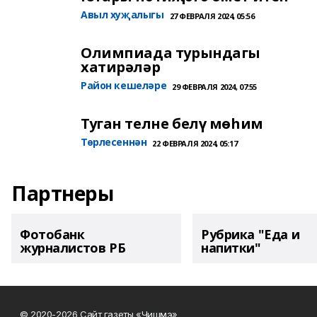
Авыл хуҗалыгы
27 ФЕВРАЛЯ 2024, 05:56
Олимпиада турындагы
хатирәләр
Район кешеләре
29 ФЕВРАЛЯ 2024, 07:55
Туган телне белү мөһим
Төрлесеннән
22 ФЕВРАЛЯ 2024, 05:17
Партнеры
Фотобанк
Рубрика "Еда и
журналистов РБ
напитки"
© 2020-2026 Сайт газеты «Чишмэ»