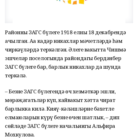
Районның ЗАГС бүлеге 1918 елның 18 декабрендә
ачылган. Аңа кадәр никахлар мәчетләрдә һәм
чиркәүләрдә теркәлгән. Әлеге вакытта Чишмә
эшчеләр поселогында райондагы бердәнбер
ЗАГС бүлеге бар, барлык никахлар да шунда
теркәлә.
– Безнең ЗАГС бүлегендә өч хезмәткәр эшли,
мөрәҗәгатьләр күп, кайвакыт хәтта чират
барлыкка килә. Кияү-кәләшләрнең бәхетле
елмаюларын күрү безнең өчен шатлык, – дип
сөйләде ЗАГС бүлеге начальнигы Альфира
Мохкулова.