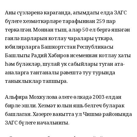
Аның сүзләренә караганда, агымдагы елда ЗАГС
бүлеге хезмәткәрләре тарафыннан 259 пар
теркәлгән. Моннан тыш, алар 50 ел бергә яшәгән
гаилә парларын котлау чаралары үткәрә,
юбилярларга Башкортстан Республикасы
Башлыгы Радий Хәбиров исеменнән котлау хаты
һәм бүләкләр, шулай ук сабыйлары туган ата-
аналарга тантаналы рәвештә туу турында
таныклыклар тапшыра.
Альфира Мохкулова әлеге өлкәдә 2003 елдан
бирле эшли. Хезмәт юлын яшь белгеч буларак
башлаган. Хәзерге вакытта ул Чишмә районында
ЗАГС бүлеге начальнигы.