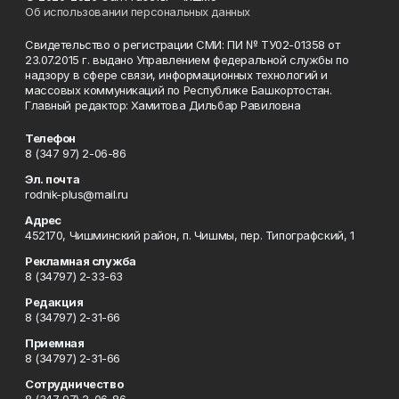
Об использовании персональных данных
Свидетельство о регистрации СМИ: ПИ № ТУ02-01358 от
23.07.2015 г. выдано Управлением федеральной службы по
надзору в сфере связи, информационных технологий и
массовых коммуникаций по Республике Башкортостан.
Главный редактор: Хамитова Дильбар Равиловна
Телефон
8 (347 97) 2-06-86
Эл. почта
rodnik-plus@mail.ru
Адрес
452170, Чишминский район, п. Чишмы, пер. Типографский, 1
Рекламная служба
8 (34797) 2-33-63
Редакция
8 (34797) 2-31-66
Приемная
8 (34797) 2-31-66
Сотрудничество