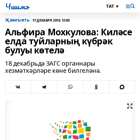
Чишмэ
Җәмгыять
17 ДЕКАБРЯ 2019, 13:00
Альфира Мохкулова: Киләсе
елда туйларның күбрәк
булуы көтелә
18 декабрьдә ЗАГС органнары
хезмәткәрләре көне билгеләнә.