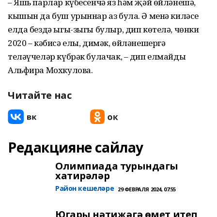
– Яшь парлар күбесенчә яз һәм җәй өйләнешә,
кышын да буш урыннар аз була. Ә менә киләсе
елда бездә ыгы-зыгы булыр, дип көтелә, чөнки
2020 – кәбисә елы, димәк, өйләнешергә
теләүчеләр күбрәк булачак, – дип елмайды
Альфира Мохкулова.
Читайте нас
Редакцияне сайлау
Олимпиада турындагы
хатирәләр
Район кешеләре
29 ФЕВРАЛЯ 2024, 07:55
Югары нәтиҗәгә өмет итеп