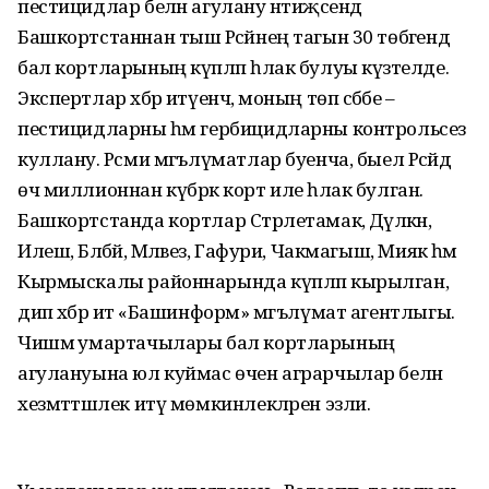
пестицидлар белән агулану нәтиҗәсендә
Башкортстаннан тыш Рәсәйнең тагын 30 төбәгендә
бал кортларының күпләп һәлак булуы күзәтелде.
Экспертлар хәбәр итүенчә, моның төп сәбәбе –
пестицидларны һәм гербицидларны контрольсез
куллану. Рәсми мәгълүматлар буенча, быел Рәсәйдә
өч миллионнан күбрәк корт иле һәлак булган.
Башкортстанда кортлар Стәрлетамак, Дәүләкән,
Илеш, Бәләбәй, Мәләвез, Гафури, Чакмагыш, Миякә һәм
Кырмыскалы районнарында күпләп кырылган,
дип хәбәр итә «Башинформ» мәгълүмат агентлыгы.
Чишмә умартачылары бал кортларының
агулануына юл куймас өчен аграрчылар белән
хезмәттәшлек итү мөмкинлекләрен эзли.