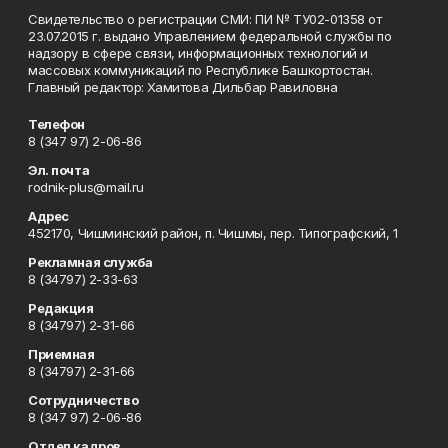
Свидетельство о регистрации СМИ: ПИ № ТУ02-01358 от
23.07.2015 г. выдано Управлением федеральной службы по
надзору в сфере связи, информационных технологий и
массовых коммуникаций по Республике Башкортостан.
Главный редактор: Хамитова Дильбар Равиловна
Телефон
8 (347 97) 2-06-86
Эл. почта
rodnik-plus@mail.ru
Адрес
452170, Чишминский район, п. Чишмы, пер. Типографский, 1
Рекламная служба
8 (34797) 2-33-63
Редакция
8 (34797) 2-31-66
Приемная
8 (34797) 2-31-66
Сотрудничество
8 (347 97) 2-06-86
Отдел кадров