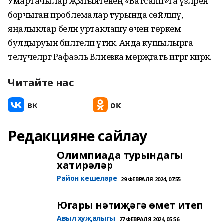
Умартачылар җәмгыятенең «Ватсапп»та үзләрен
борчыган проблемалар турында сөйләшү,
яңалыклар белән уртаклашу өчен төркем
булдыруын билгеләп үтик. Анда кушылырга
теләүчеләргә Рафаэль Вәлиевка мөрәҗәгать итәргә кирәк.
Читайте нас
Редакцияне сайлау
Олимпиада турындагы
хатирәләр
Район кешеләре
29 ФЕВРАЛЯ 2024, 07:55
Югары нәтиҗәгә өмет итеп
Авыл хуҗалыгы
27 ФЕВРАЛЯ 2024, 05:56