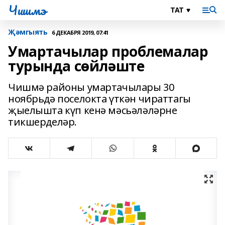
Чишмэ
Җәмгыять
6 ДЕКАБРЯ 2019, 07:41
Умартачылар проблемалар
турында сөйләште
Чишмә районы умартачылары 30
ноябрьдә поселокта үткән чираттагы
җыелышта күп кенә мәсьәләләрне
тикшерделәр.