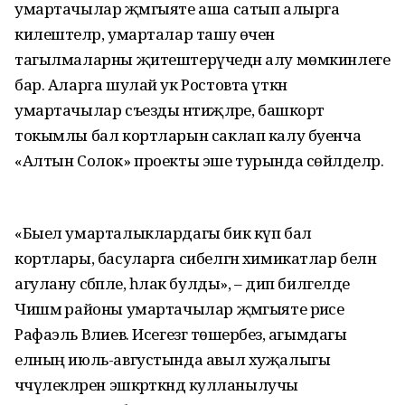
умартачылар җәмгыяте аша сатып алырга
килештеләр, умарталар ташу өчен
тагылмаларны җитештерүчедән алу мөмкинлеге
бар. Аларга шулай ук Ростовта үткән
умартачылар съезды нәтиҗәләре, башкорт
токымлы бал кортларын саклап калу буенча
«Алтын Солок» проекты эше турында сөйләделәр.
«Быел умарталыклардагы бик күп бал
кортлары, басуларга сибелгән химикатлар белән
агулану сәбәпле, һәлак булды», – дип билгеләде
Чишмә районы умартачылар җәмгыяте рәисе
Рафаэль Вәлиев. Исегезгә төшерәбез, агымдагы
елның июль-августында авыл хуҗалыгы
чәчүлекләрен эшкәрткәндә кулланылучы