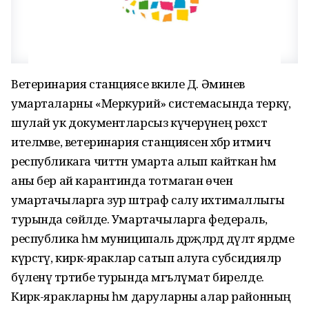
Ветеринария станциясе вәкиле Д. Әминев
умарталарны «Меркурий» системасында теркәү,
шулай ук документларсыз күчерүнең рөхсәт
ителмәве, ветеринария станциясенә хәбәр итмичә
республикага читтән умарта алып кайткан һәм
аны бер ай карантинда тотмаган өчен
умартачыларга зур штраф салу ихтималлыгы
турында сөйләде. Умартачыларга федераль,
республика һәм муниципаль дәрәҗәләрдә дәүләт ярдәме
күрсәтү, кирәк-яраклар сатып алуга субсидияләр
бүленү тәртибе турында мәгълүмат бирелде.
Кирәк-яракларны һәм даруларны алар районның