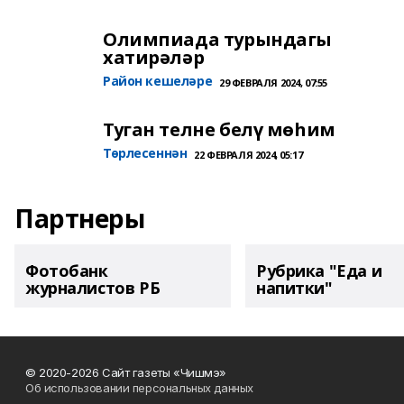
Олимпиада турындагы
хатирәләр
Район кешеләре
29 ФЕВРАЛЯ 2024, 07:55
Туган телне белү мөһим
Төрлесеннән
22 ФЕВРАЛЯ 2024, 05:17
Партнеры
Фотобанк
Рубрика "Еда и
журналистов РБ
напитки"
© 2020-2026 Сайт газеты «Чишмэ»
Об использовании персональных данных