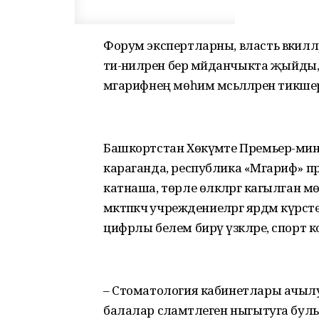
Форум экспертларны, власть вәкил
әти-әниләрен бер мәйданчыкта җыйды, 
мәгарифнең мөһим мәсьәләләрен тикш
Башкортстан Хөкүмәте Премьер-мини
караганда, республика «Мәгариф»
катнаша, төрле өлкәләргә кагылган
мәктәпкәчә учреждениеләргә ярдәм күрсә
цифрлы белем бирү үзәкләре, спорт
– Стоматология кабинетлары ачылу,
балалар сәламәтлеген ныгытуга булы