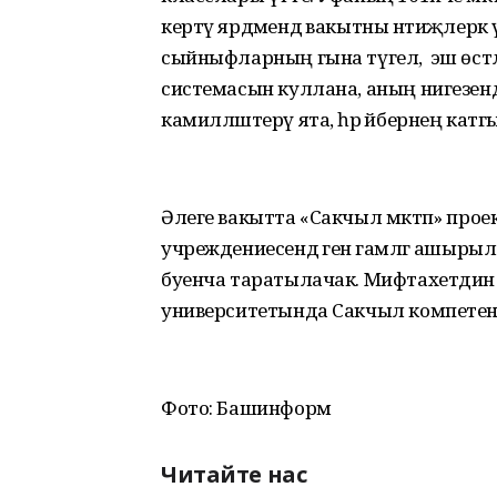
кертү ярдәмендә вакытны нәтиҗәлерәк
сыйныфларның гына түгел, ә эш өстәл
системасын куллана, аның нигезенд
камилләштерү ята, һәр әйбернең катг
Әлеге вакытта «Сакчыл мәктәп» прое
учреждениесендә генә гамәлгә ашыры
буенча таратылачак. Мифтахетдин А
университетында Сакчыл компетен
Фото: Башинформ
Читайте нас