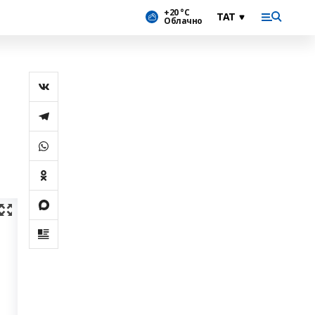
+20 °С
Облачно