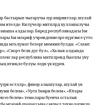
кләр бастырып чыгаручы зур нәшриятлар, шулай
ъдим ителде. Килүчеләр мәктәпләрдә кулланылучы
таныша алдылар. Биредә республикадагы һәм
ры һәм мәгариф учреждениеләре күргәзмәсе үтте.
нда мәгълүмат белергә мөмкин булды. «Сәламәт
ыр», «Спорт белән дус бул», «Халык алдында
мплекслар республика мәктәпләрендә быелгы уку
 нәтиҗәле булуы әледән үк күренә.
рәк өстәлләр», фикер алышулар, шулай ук
«Гомуми белем», «Урта һөнәри белем», «Югары
ексез белем» темалары буенча осталык
тәбе мәгариф процессына сакчыл технологияләр