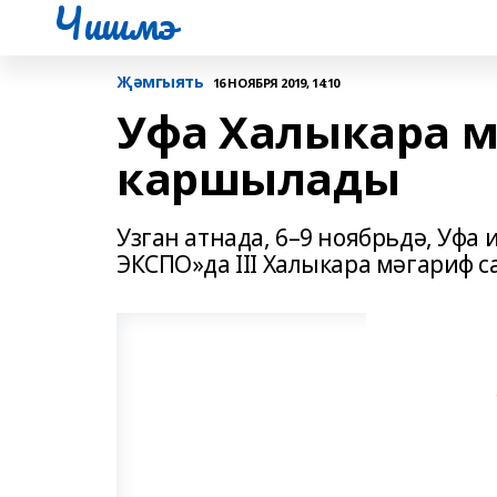
Чишмэ
Җәмгыять
16 НОЯБРЯ 2019, 14:10
Уфа Халыкара 
каршылады
Узган атнада, 6–9 ноябрьдә, Уфа
ЭКСПО»да III Халыкара мәгариф с