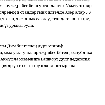
 үткәрү тәҗрибәсе белән уртаклашты. Укытучылар
ләренең дә стандартын билгеләде. Хәзер алар 5 S
ә тәртип, чисталык саклау, стандартлаштыру,
ый үз урыны була.
кты Дим бистәсенең дүрт мәгариф
ла, әмма укытучылар тәҗрибәсе бөтен республика
кмулла исемендәге Башкорт дәүләт педагогия
цияләр үзәге оештыру планлаштырыла.