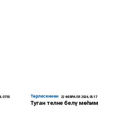
Төрлесеннән
, 07:55
22 ФЕВРАЛЯ 2024, 05:17
Туган телне белү мөһим