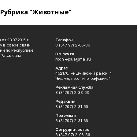
Рубрика "Животные"
т 23.07.2015 г.
Телефон
 в сфере связи,
8 (347 97) 2-06-86
ий по Республике
Эл. почта
р Равиловна
rodnik-plus@mail.ru
Адрес
452170, Чишминский район, п.
Чишмы, пер. Типографский, 1
Рекламная служба
8 (34797) 2-33-63
Редакция
8 (34797) 2-31-66
Приемная
8 (34797) 2-31-66
Сотрудничество
8 (347 97) 2-06-86