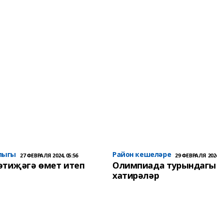
лыгы
Район кешеләре
27 ФЕВРАЛЯ 2024, 05:56
29 ФЕВРАЛЯ 2024
әтиҗәгә өмет итеп
Олимпиада турындагы
хатирәләр