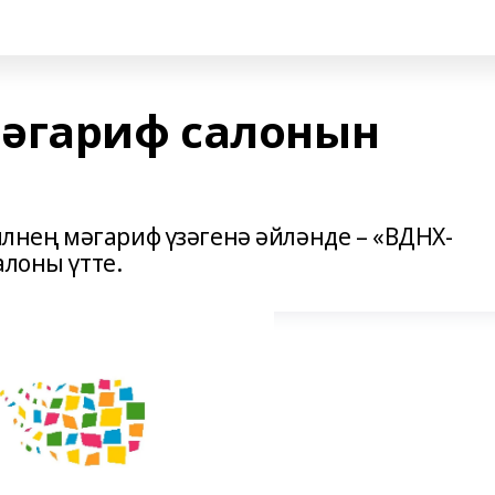
мәгариф салонын
 илнең мәгариф үзәгенә әйләнде – «ВДНХ-
алоны үтте.