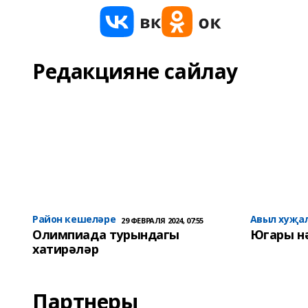
Редакцияне сайлау
Район кешеләре
Авыл хуҗа
29 ФЕВРАЛЯ 2024, 07:55
Олимпиада турындагы
Югары н
хатирәләр
Партнеры