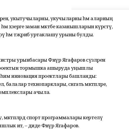
ләрен, укытучыларны, укучыларны һәм аларның
һәм хәзерге заман мәктәбе казанышларын күрсәтү,
ерү һәм тәҗрибә уртаклашу урыны булды.
стры урынбасары Фәнүр Ягафаров сүзләренә
 проектын тормышка ашыруда уңышлы
 мөһим инновация проектлары башланды:
телә, балалар технопарклары, сәнгать мәктәпләре,
 комплекслары ачыла.
 мәктәпләрдә спорт программалары кертелү
шлык итә, – диде Фәнүр Ягафаров.