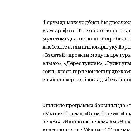
Форумда махсус әдәбият һәм дәресле
ук мәгарифтәге IT-технологияләр тәк
мультимедиа технологияләре белән 
илебездәге алдынгы югары уку йортла
«Взлетай» проекты модульләре туры
елмаю», «Дөрес туклан», «Рульгә ут
сөйлә» кебек төрле юнәлешләрдәге ко
елыннан кертелә башлады һәм аларның
Эшлекле программа барышында «түгә
«Мәктәпкәчә белем», «Өстәмә белем», 
белем», «Инклюзив белем» һәм «Өзл
класслары үтте. Уфаның 161нче мәк