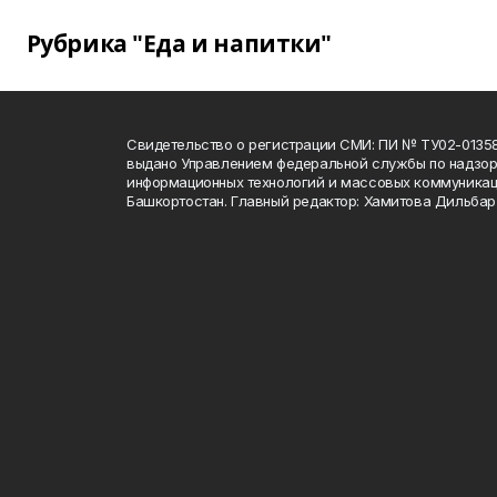
Рубрика "Еда и напитки"
Свидетельство о регистрации СМИ: ПИ № ТУ02-01358 о
выдано Управлением федеральной службы по надзору
информационных технологий и массовых коммуникац
Башкортостан. Главный редактор: Хамитова Дильба