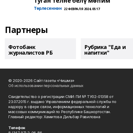
Туган телне белү мөһим
Төрлесеннән
22 ФЕВРАЛЯ 2024, 05:17
Партнеры
Фотобанк
Рубрика "Еда и
журналистов РБ
напитки"
© 2020-2026 Сайт газеты «Чишмэ»
Об использовании персональных данных
Свидетельство о регистрации СМИ: ПИ № ТУ02-01358 от
23.07.2015 г. выдано Управлением федеральной службы по
надзору в сфере связи, информационных технологий и
массовых коммуникаций по Республике Башкортостан.
Главный редактор: Хамитова Дильбар Равиловна
Телефон
8 (347 97) 2-06-86