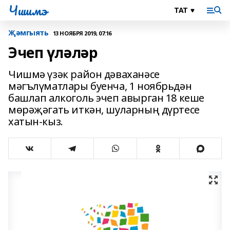
Чишмэ
Җәмгыять
13 НОЯБРЯ 2019, 07:16
Эчеп үләләр
Чишмә үзәк район дәваханәсе
мәгълүматлары буенча, 1 ноябрьдән
башлап алкоголь эчеп авырган 18 кеше
мөрәҗәгать иткән, шуларның дүртесе
хатын-кыз.