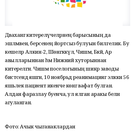
Дәваханәгә китерелүчеләрнең барысының да
эшләмәвен, берсенең йортсыз булуын билгелик. Бу
кешеләр Алкин-2, Шөнгәккүл, Чишмә, Бәкәй, Ар
авылларыннан һәм Нижний хуторыннан
китерелгән. Чишмә поселогының шикәр заводы
бистәсендә яшәгән, 10 ноябрьдә реанимациягә эләккән 56
яшьлек пациент икенче көнгә вафат булган.
Алдан фаразлау буенча, ул ялган аракы белән
агуланган.
Фото: Ачык чыганаклардан