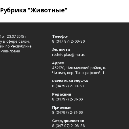
Рубрика "Животные"
т 23.07.2015 г.
Телефон
 в сфере связи,
8 (347 97) 2-06-86
ий по Республике
Эл. почта
р Равиловна
rodnik-plus@mail.ru
Адрес
452170, Чишминский район, п.
Чишмы, пер. Типографский, 1
Рекламная служба
8 (34797) 2-33-63
Редакция
8 (34797) 2-31-66
Приемная
8 (34797) 2-31-66
Сотрудничество
8 (347 97) 2-06-86