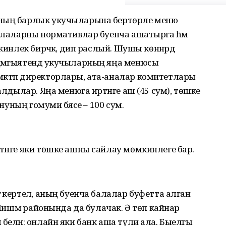
нның барлык укучыларына бертөрле меню
балаларны нормативлар буенча ашатырга һәм
кинлек бирәчәк, дип раслый. Шушы көннәрдә
җәмгыятендә укучыларның яңа менюсы
әктәп директорлары, ата-аналар комитетлары
алдылар. Яңа менюга иртәнге аш (45 сум), төшке
ануның гомуми бәясе – 100 сум.
тәнге яки төшке ашны сайлау мөмкинлеге бар.
 кертелә, аның буенча балалар буфетта алган
а Чишмә районында да булачак. Ә төп кайнар
белән: онлайн яки банк аша түли ала. Быелгы