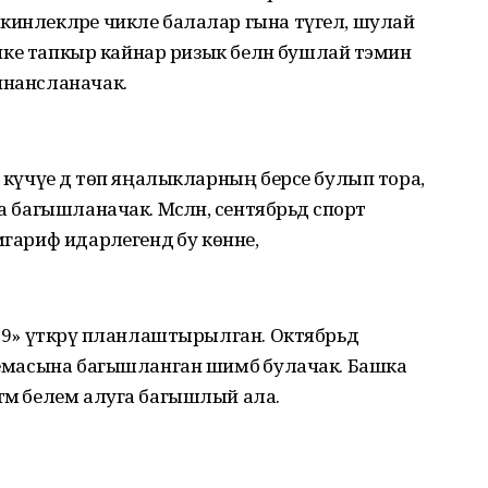
кинлекләре чикле балалар гына түгел, шулай
ә ике тапкыр кайнар ризык белән бушлай тәэмин
инансланачак.
а күчүе дә төп яңалыкларның берсе булып тора,
 багышланачак. Мәсәлән, сентябрьдә спорт
гариф идарәлегендә бу көнне,
019» үткәрү планлаштырылган. Октябрьдә
 темасына багышланган шимбә булачак. Башка
әмә белем алуга багышлый ала.