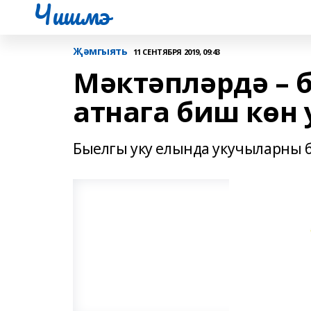
Чишмэ
Җәмгыять
11 СЕНТЯБРЯ 2019, 09:43
Мәктәпләрдә – 
атнага биш көн 
Быелгы уку елында укучыларны б