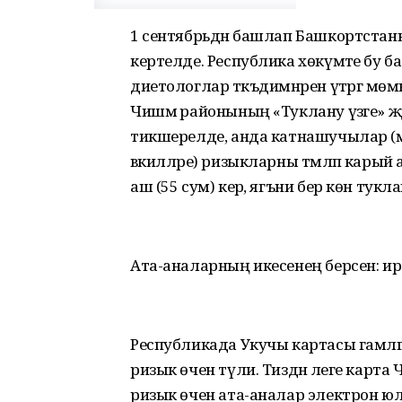
1 сентябрьдән башлап Башкортста
кертелде. Республика хөкүмәте бу 
диетологлар тәкъдимнәрен үтәргә мөм
Чишмә районының «Туклану үзәге» 
тикшерелде, анда катнашучылар (м
вәкилләре) ризыкларны тәмләп карый 
аш (55 сум) керә, ягъни бер көн тукл
Ата-аналарның икесенең берсен: ир
Республикада Укучы картасы гамәлгә
ризык өчен түли. Тиздән әлеге карт
ризык өчен ата-аналар электрон юл 