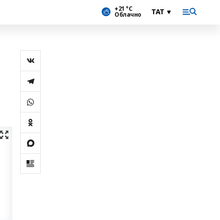
+21 °С
Облачно