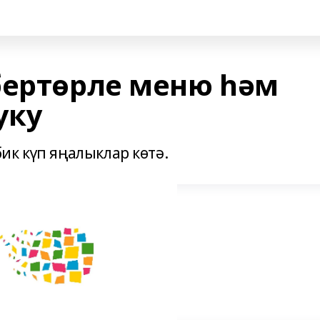
бертөрле меню һәм
уку
ик күп яңалыклар көтә.