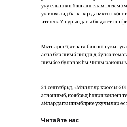
уку елыннан башлап сәламәтлек мөм
ук инвалид балалар да мәктәптә көнг
ителәчәк. Ул урындагы бюджеттан ф
Мәктәпләрнең атнага биш көн укытуг
аена бер шимбә нинди дә булса темага
шимбәсе булачак һәм Чишмә районы мә
21 сентябрьдә, «Милләтләр кроссы-2
этношимбә, ноябрьдә һөнәри юнәлеш
айлардагы шимбәләрне укучылар өст
Читайте нас