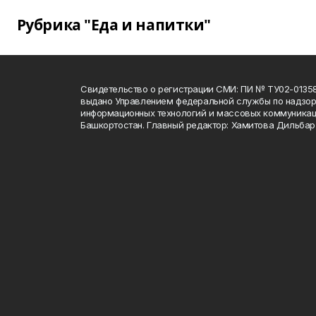
Рубрика "Еда и напитки"
Свидетельство о регистрации СМИ: ПИ № ТУ02-01358 о
выдано Управлением федеральной службы по надзору
информационных технологий и массовых коммуникац
Башкортостан. Главный редактор: Хамитова Дильба