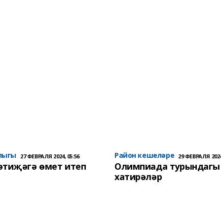
лыгы
Район кешеләре
27 ФЕВРАЛЯ 2024, 05:56
29 ФЕВРАЛЯ 2024
әтиҗәгә өмет итеп
Олимпиада турындагы
хатирәләр