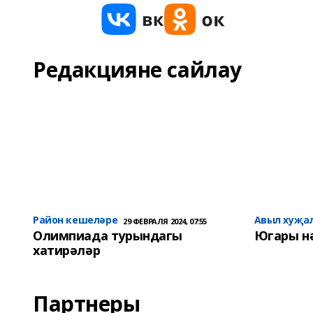
Редакцияне сайлау
Район кешеләре
Авыл хуҗа
29 ФЕВРАЛЯ 2024, 07:55
Олимпиада турындагы
Югары н
хатирәләр
Партнеры