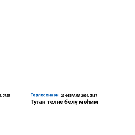
Төрлесеннән
, 07:55
22 ФЕВРАЛЯ 2024, 05:17
Туган телне белү мөһим