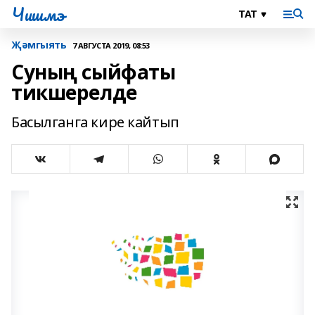
Чишмэ
Җәмгыять
7 АВГУСТА 2019, 08:53
Суның сыйфаты
тикшерелде
Басылганга кире кайтып