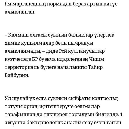
һәм марганецның нормадан бераз артып китүе
ачыкланган.
– Калмаш елгасы суының балыклар үлерлек
химик кушылмалар белән пычрануы
ачыкланмады, – диде Рәсәй кулланучылар
күзәтчелеге БР буенча идарәлегенең Чишмә
территориаль бүлеге начальнигы Таһир
Байбурин.
Ул шулай ук елга суының сыйфаты контрольдә
тотучы орган, җитештерүче оешмалар
тарафыннан да тикшереп торылуын билгеләде. 1
августта бактериологик анализ ясау өчен тагын