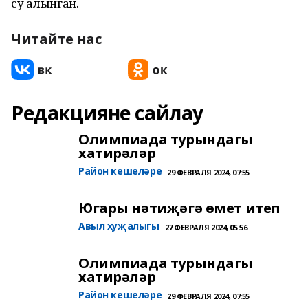
су алынган.
Читайте нас
Редакцияне сайлау
Олимпиада турындагы
хатирәләр
Район кешеләре
29 ФЕВРАЛЯ 2024, 07:55
Югары нәтиҗәгә өмет итеп
Авыл хуҗалыгы
27 ФЕВРАЛЯ 2024, 05:56
Олимпиада турындагы
хатирәләр
Район кешеләре
29 ФЕВРАЛЯ 2024, 07:55