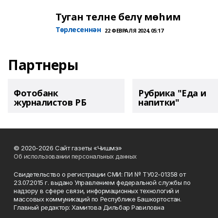
Туган телне белү мөһим
Төрлесеннән
22 ФЕВРАЛЯ 2024, 05:17
Партнеры
Фотобанк
Рубрика "Еда и
журналистов РБ
напитки"
© 2020-2026 Сайт газеты «Чишмэ»
Об использовании персональных данных
Свидетельство о регистрации СМИ: ПИ № ТУ02-01358 от
23.07.2015 г. выдано Управлением федеральной службы по
надзору в сфере связи, информационных технологий и
массовых коммуникаций по Республике Башкортостан.
Главный редактор: Хамитова Дильбар Равиловна