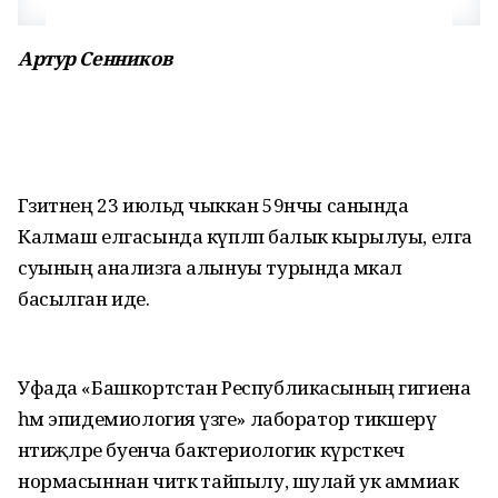
Артур Сенников
Гәзитнең 23 июльдә чыккан 59нчы санында
Калмаш елгасында күпләп балык кырылуы, елга
суының анализга алынуы турында мәкалә
басылган иде.
Уфада «Башкортстан Республикасының гигиена
һәм эпидемиология үзәге» лаборатор тикшерү
нәтиҗәләре буенча бактериологик күрсәткеч
нормасыннан читкә тайпылу, шулай ук аммиак