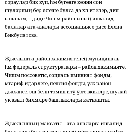
сораулар бик күп, һәм бүгенге көннән соң
шуларның бер өлеше булса да хәл ителер, дип
ышанам, – диде Чишмә районының инвалид
балалар ата-аналары ассоциациясе рәисе Елена
Бикбулатова.
Җыелышта район хакимиятенең муниципаль
һәм федераль структуралары – район хакимияте,
Чишмә поссоветы, социаль иминият фонды,
мәгариф идарәлеге, пенсия фонды, үзәк район
дәваханәсе, эш белән тәэмин итү үзәге вәкилләре, шулай
ук авыл биләмәләре башлыклары катнашты.
Җыелышның максаты – ата-аналарга инвалид
балалары булган гаиләләрнең мөмкинлекләре һәм