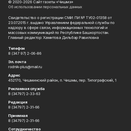
© 2020-2026 Сайт газеты «Чишмэ»
Об использовании персональных данных
Свидетельство о регистрации СМИ: ПИ № ТУ02-01358 от
23.07.2015 г. выдано Управлением федеральной службы по
надзору в сфере связи, информационных технологий и
массовых коммуникаций по Республике Башкортостан.
Главный редактор: Хамитова Дильбар Равиловна
Телефон
8 (347 97) 2-06-86
Эл. почта
rodnik-plus@mail.ru
Адрес
452170, Чишминский район, п. Чишмы, пер. Типографский, 1
Рекламная служба
8 (34797) 2-33-63
Редакция
8 (34797) 2-31-66
Приемная
8 (34797) 2-31-66
Сотрудничество