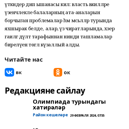
үткәндер дип ышанасы килә: власть вәкилләре
үзенчәлекле балаларның ата-аналарын
борчыган проблемалар һәм мәсьәләләр турында
яхшырак белде, ә алар, үз чиратларында, хәзер
гаиләгә дәүләт тарафыннан нинди ташламалар
бирелүен төгәл күзаллый алды.
Читайте нас
Редакцияне сайлау
Олимпиада турындагы
хатирәләр
Район кешеләре
29 ФЕВРАЛЯ 2024, 07:55