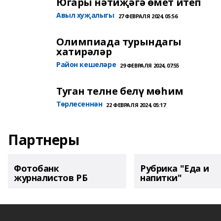
Югары нәтиҗәгә өмет итеп
Авыл хуҗалыгы
27 ФЕВРАЛЯ 2024, 05:56
Олимпиада турындагы
хатирәләр
Район кешеләре
29 ФЕВРАЛЯ 2024, 07:55
Туган телне белү мөһим
Төрлесеннән
22 ФЕВРАЛЯ 2024, 05:17
Партнеры
Фотобанк
Рубрика "Еда и
журналистов РБ
напитки"