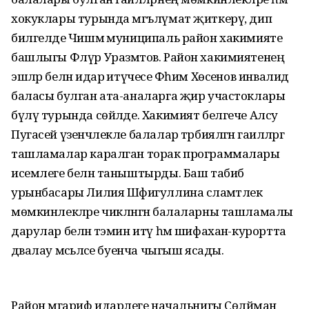
хокуклары турында мәгълүмат җиткерү, дип
билгеләде Чишмә муниципаль район хакимияте
башлыгы Флүр Уразмәтов. Район хакимиятенең
эшләр белән идарә итүчесе Фәһим Хөсәенов инвалид
баласы булган ата-аналарга җир участоклары
бүлү турында сөйләде. Хакимият белгече Алсу
Пугасей үзенчәлекле балалар тәрбияләгән гаиләләргә
ташламалар каралган торак программалары
исемлеге белән таныштырды. Баш табиб
урынбасары Лилия Шәфигуллина сәламәтлек
мөмкинлекләре чикләнгән балаларны ташламалы
дарулар белән тәэмин итү һәм шифаханә-курортта
дәвалау мәсьәләсе буенча чыгыш ясады.
Район мәгариф идарәлеге начальнигы Сөләйман