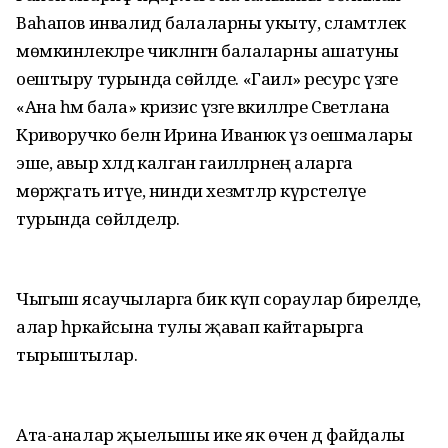
Ваһапов инвалид балаларны укыту, сәламәтлек
мөмкинлекләре чикләнгән балаларны ашатуны
оештыру турында сөйләде. «Гаилә» ресурс үзәге
«Ана һәм бала» кризис үзәге вәкилләре Светлана
Криворучко белән Ирина Иванюк үз оешмалары
эше, авыр хәлдә калган гаиләләрнең аларга
мөрәҗәгать итүе, нинди хезмәтләр күрсәтелүе
турында сөйләделәр.
Чыгыш ясаучыларга бик күп сораулар бирелде,
алар һәркайсына тулы җавап кайтарырга
тырыштылар.
Ата-аналар җыелышы ике як өчен дә файдалы