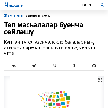
Чишмэ
Җәмгыять
13 ИЮНЯ 2019, 07:40
Төп мәсьәләләр буенча
сөйләшү
Күптән түгел үзенчәлекле балаларның
әти-әниләре катнашлыгында җыелыш
үтте