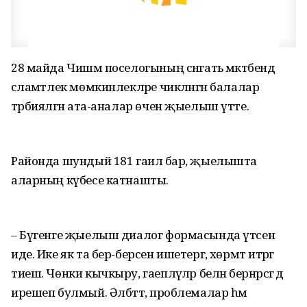
28 майда Чишмә поселогының сәнгать мәктәбендә
сәламәтлек мөмкинлекләре чикләнгән балалар
тәрбияләгән ата-аналар өчен җыелыш үтте.
Районда шундый 181 гаилә бар, җыелышта
аларның күбесе катнашты.
– Бүгенге җыелыш диалог формасында үтсен
иде. Ике як та бер-берсен ишетергә, хөрмәт итәргә
тиеш. Чөнки кычкыру, гаепләүләр белән бернәрсәгә дә
ирешеп булмый. Әлбәттә, проблемалар һәм