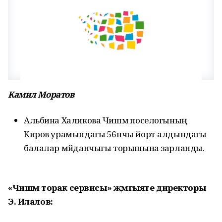
Камил Моратов
Альбина Халикова Чишмә поселогының
Киров урамындагы 56нчы йорт алдындагы
балалар мәйданчыгы торышына зарланды.
«Чишмә торак сервисы» җәмгыяте директоры
Э. Илалов: