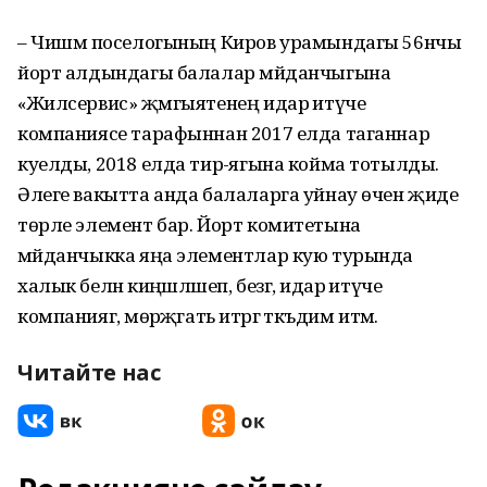
– Чишмә поселогының Киров урамындагы 56нчы
йорт алдындагы балалар мәйданчыгына
«Жилсервис» җәмгыятенең идарә итүче
компаниясе тарафыннан 2017 елда таганнар
куелды, 2018 елда тирә-ягына койма тотылды.
Әлеге вакытта анда балаларга уйнау өчен җиде
төрле элемент бар. Йорт комитетына
мәйданчыкка яңа элементлар кую турында
халык белән киңәшләшеп, безгә, идарә итүче
компаниягә, мөрәҗәгать итәргә тәкъдим итәм.
Читайте нас