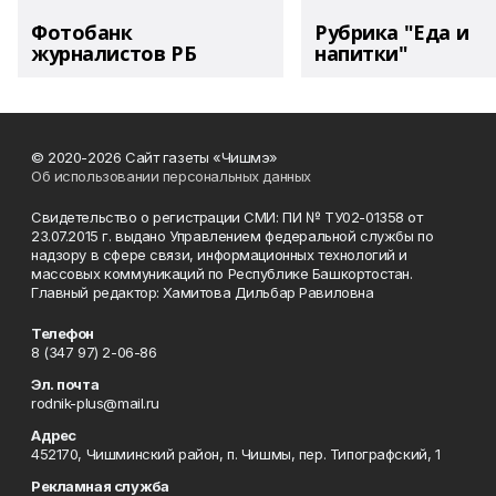
Фотобанк
Рубрика "Еда и
журналистов РБ
напитки"
© 2020-2026 Сайт газеты «Чишмэ»
Об использовании персональных данных
Свидетельство о регистрации СМИ: ПИ № ТУ02-01358 от
23.07.2015 г. выдано Управлением федеральной службы по
надзору в сфере связи, информационных технологий и
массовых коммуникаций по Республике Башкортостан.
Главный редактор: Хамитова Дильбар Равиловна
Телефон
8 (347 97) 2-06-86
Эл. почта
rodnik-plus@mail.ru
Адрес
452170, Чишминский район, п. Чишмы, пер. Типографский, 1
Рекламная служба