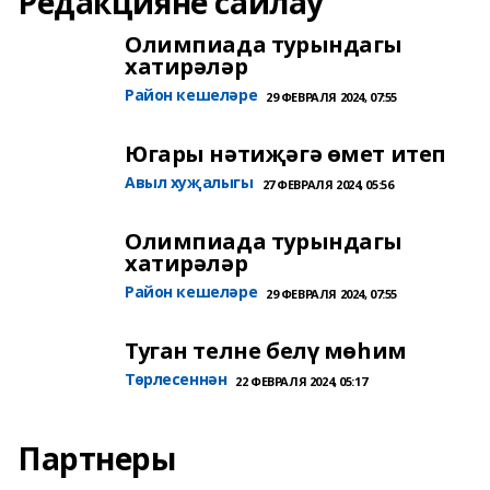
Редакцияне сайлау
Олимпиада турындагы
хатирәләр
Район кешеләре
29 ФЕВРАЛЯ 2024, 07:55
Югары нәтиҗәгә өмет итеп
Авыл хуҗалыгы
27 ФЕВРАЛЯ 2024, 05:56
Олимпиада турындагы
хатирәләр
Район кешеләре
29 ФЕВРАЛЯ 2024, 07:55
Туган телне белү мөһим
Төрлесеннән
22 ФЕВРАЛЯ 2024, 05:17
Партнеры