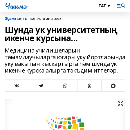
Чишмэ
Җәмгыять
3 АПРЕЛЯ 2019, 06:52
Шунда ук университетның
икенче курсына…
Медицина училищеларын
тәмамлаучыларга югары уку йортларында
уку вакытын кыскартырга һәм шунда ук
икенче курска алырга тәкъдим иттеләр.