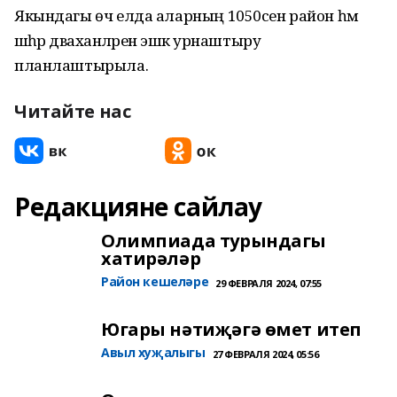
Якындагы өч елда аларның 1050сен район һәм
шәһәр дәваханәләренә эшкә урнаштыру
планлаштырыла.
Читайте нас
Редакцияне сайлау
Олимпиада турындагы
хатирәләр
Район кешеләре
29 ФЕВРАЛЯ 2024, 07:55
Югары нәтиҗәгә өмет итеп
Авыл хуҗалыгы
27 ФЕВРАЛЯ 2024, 05:56