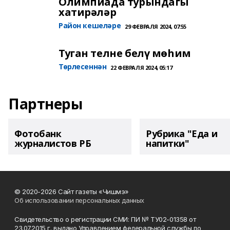
Олимпиада турындагы
хатирәләр
Район кешеләре
29 ФЕВРАЛЯ 2024, 07:55
Туган телне белү мөһим
Төрлесеннән
22 ФЕВРАЛЯ 2024, 05:17
Партнеры
Фотобанк
Рубрика "Еда и
журналистов РБ
напитки"
© 2020-2026 Сайт газеты «Чишмэ»
Об использовании персональных данных
Свидетельство о регистрации СМИ: ПИ № ТУ02-01358 от
23.07.2015 г. выдано Управлением федеральной службы по