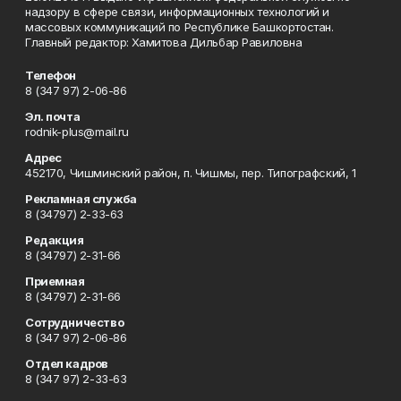
надзору в сфере связи, информационных технологий и
массовых коммуникаций по Республике Башкортостан.
Главный редактор: Хамитова Дильбар Равиловна
Телефон
8 (347 97) 2-06-86
Эл. почта
rodnik-plus@mail.ru
Адрес
452170, Чишминский район, п. Чишмы, пер. Типографский, 1
Рекламная служба
8 (34797) 2-33-63
Редакция
8 (34797) 2-31-66
Приемная
8 (34797) 2-31-66
Сотрудничество
8 (347 97) 2-06-86
Отдел кадров
8 (347 97) 2-33-63