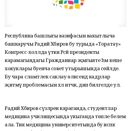
Республика башлыгы вазифасын вакытлыча
башкаручы Радий Хәбиров бу турыда «Торатау»
Конгресс-холлда үткән Рәсәй президенты
карамагындагы Гражданнар җәмгыяте һәм кеше
хокуклары буенча совет утырышында сөйләде.
Бу чара сәламәтлек саклау өлкәсендә кадрлар
җитмәү проблемасын хәл итәчәк, дип билгеләде ул.
Радий Хәбиров сүзләренә караганда, студентлар
медицина училищесында укыганда төпле белем
ала. Тик медицина университетында бу исәпкә