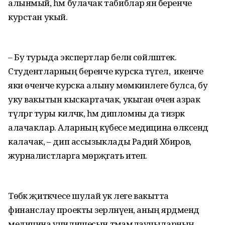
алынмый, һәм булачак табиблар янә беренче
курстан укый.
– Бу турыда экспертлар белән сөйләштек.
Студентларның беренче курска түгел, ә икенче
яки өченче курска алыну мөмкинлеге булса, бу
уку вакытын кыскартачак, укыган өчен азрак
түләргә туры киләчәк, һәм дипломны да тизрәк
алачаклар. Аларның күбесе медицина өлкәсендә
калачак, – дип ассызыклады Радий Хәбиров,
журналистларга мөрәҗәгать итеп.
Төбәк җитәкчесе шулай ук әлеге вакытта
финанслау проекты әзерләнүен, аның ярдәмендә
медицина училищесын тәмамлаучыларның