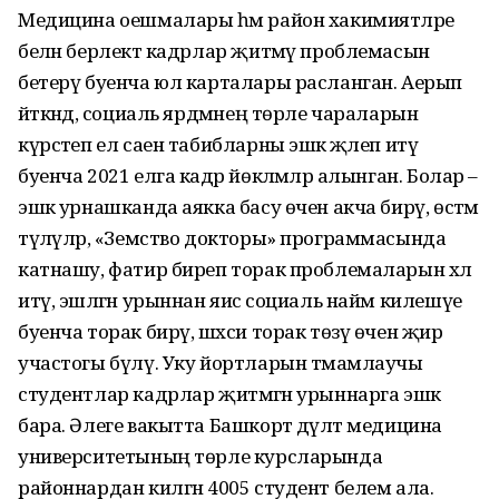
Медицина оешмалары һәм район хакимиятләре
белән берлектә кадрлар җитмәү проблемасын
бетерү буенча юл карталары расланган. Аерып
әйткәндә, социаль ярдәмнең төрле чараларын
күрсәтеп ел саен табибларны эшкә җәлеп итү
буенча 2021 елга кадәр йөкләмәләр алынган. Болар –
эшкә урнашканда аякка басу өчен акча бирү, өстәмә
түләүләр, «Земство докторы» программасында
катнашу, фатир биреп торак проблемаларын хәл
итү, эшләгән урыннан яисә социаль найм килешүе
буенча торак бирү, шәхси торак төзү өчен җир
участогы бүлү. Уку йортларын тәмамлаучы
студентлар кадрлар җитмәгән урыннарга эшкә
бара. Әлеге вакытта Башкорт дәүләт медицина
университетының төрле курсларында
районнардан килгән 4005 студент белем ала.