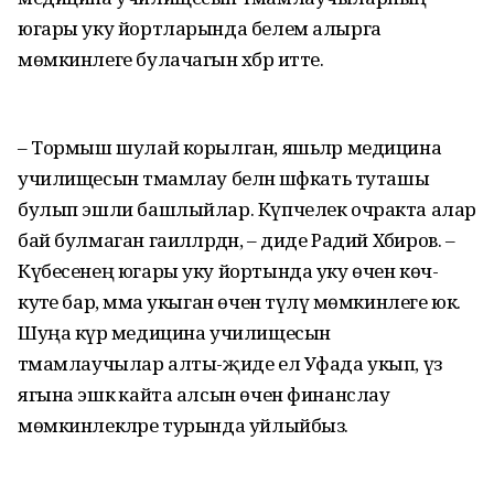
югары уку йортларында белем алырга
мөмкинлеге булачагын хәбәр итте.
– Тормыш шулай корылган, яшьләр медицина
училищесын тәмамлау белән шәфкать туташы
булып эшли башлыйлар. Күпчелек очракта алар
бай булмаган гаиләләрдән, – диде Радий Хәбиров. –
Күбесенең югары уку йортында уку өчен көч-
куәте бар, әмма укыган өчен түләү мөмкинлеге юк.
Шуңа күрә медицина училищесын
тәмамлаучылар алты-җиде ел Уфада укып, үз
ягына эшкә кайта алсын өчен финанслау
мөмкинлекләре турында уйлыйбыз.