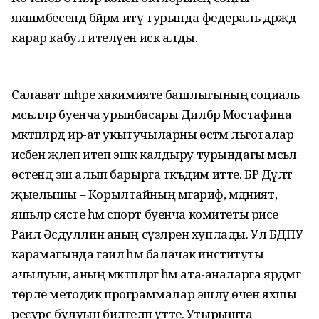
якшәмбесендә бәйрәм итү турында федераль дәрәҗәдә
карар кабул ителүен искә алды.
Салават шәһәре хакимияте башлыгының социаль
мәсьәләләр буенча урынбасары Дилбәр Мостафина
мәктәпләрдә ир-ат укытучыларны өстәмә льготалар
исәбенә җәлеп итеп эшкә калдыру турындагы мәсьәлә
өстендә эш алып барырга тәкъдим итте. БР Дәүләт
җыелышы – Корылтайның мәгариф, мәдәният,
яшьләр сәясәте һәм спорт буенча комитеты рәисе
Раил Әсәдуллин аның сүзләрен хуплады. Ул БДПУ
карамагында гаилә һәм балачак институты
ачылуын, аның мәктәпләргә һәм ата-аналарга ярдәмгә
төрле методик программалар эшләү өчен яхшы
ресурс булуын билгеләп үтте. Утырышта