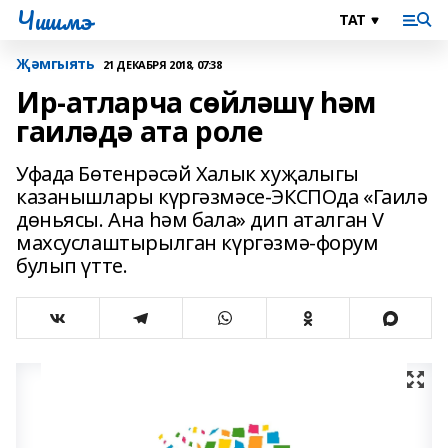
Чишмэ
Җәмгыять
21 ДЕКАБРЯ 2018, 07:38
Ир-атларча сөйләшү һәм
гаиләдә ата роле
Уфада Бөтенрәсәй Халык хуҗалыгы
казанышлары күргәзмәсе-ЭКСПОда «Гаилә
дөньясы. Ана һәм бала» дип аталган V
махсуслаштырылган күргәзмә-форум
булып үтте.