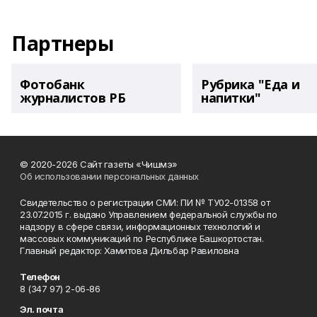
Партнеры
Фотобанк
Рубрика "Еда и
журналистов РБ
напитки"
© 2020-2026 Сайт газеты «Чишмэ»
Об использовании персональных данных
Свидетельство о регистрации СМИ: ПИ № ТУ02-01358 от
23.07.2015 г. выдано Управлением федеральной службы по
надзору в сфере связи, информационных технологий и
массовых коммуникаций по Республике Башкортостан.
Главный редактор: Хамитова Дильбар Равиловна
Телефон
8 (347 97) 2-06-86
Эл. почта