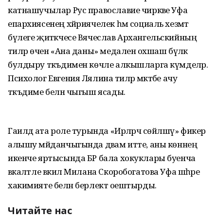
катнашучылар Рус православие чиркәве Уфа
епархиясенең хәйриячелек һәм социаль хезмәт
бүлеге җитәкчесе Вячеслав Архангельскийның
әтиләр өчен «Ана даны» медаленә охшаш бүләк
булдыру тәкъдимен көчле алкышларга күмделәр.
Психолог Евгения Лялина әтиләр мәктәбе ачу
тәкъдиме белән чыгыш ясады.
Гаиләдә ата роле турында «Ирләрчә сөйләшү» фикер
алышу мәйданчыгында дәвам итте, аны көннең
икенче яртысында БР бала хокуклары буенча
вәкаләтле вәкил Милана Скоробогатова Уфа шәһәре
хакимияте белән берлектә оештырды.
Читайте нас