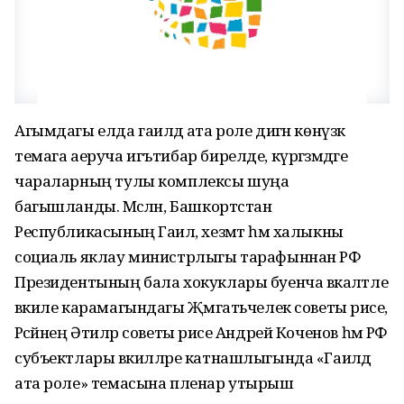
Агымдагы елда гаиләдә ата роле дигән көнүзәк
темага аеруча игътибар бирелде, күргәзмәдәге
чараларның тулы комплексы шуңа
багышланды. Мәсәлән, Башкортстан
Республикасының Гаилә, хезмәт һәм халыкны
социаль яклау министрлыгы тарафыннан РФ
Президентының бала хокуклары буенча вәкаләтле
вәкиле карамагындагы Җәмәгатьчелек советы рәисе,
Рәсәйнең Әтиләр советы рәисе Андрей Коченов һәм РФ
субъектлары вәкилләре катнашлыгында «Гаиләдә
ата роле» темасына пленар утырыш