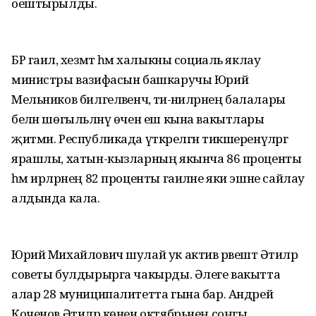
оештырылды.
БР гаилә, хезмәт һәм халыкны социаль яклау
министры вазифасын башкаручы Юрий
Мельников билгеләвенчә, әти-әниләрнең балалары
белән шөгыльләнү өчен еш кына вакытлары
җитми. Республикада үткәрелгән тикшеренүләргә
ярашлы, хатын-кызларның якынча 86 проценты
һәм ирләрнең 82 проценты гаиләне яки эшне сайлау
алдында кала.
Юрий Михайлович шулай ук актив рәвештә Әтиләр
советы булдырырга чакырды. Әлеге вакытта
алар 28 муниципалитетта гына бар. Андрей
Коченов Әтиләр көнен октябрьнең соңгы