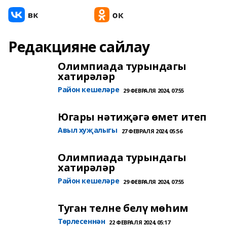
Редакцияне сайлау
Олимпиада турындагы
хатирәләр
Район кешеләре
29 ФЕВРАЛЯ 2024, 07:55
Югары нәтиҗәгә өмет итеп
Авыл хуҗалыгы
27 ФЕВРАЛЯ 2024, 05:56
Олимпиада турындагы
хатирәләр
Район кешеләре
29 ФЕВРАЛЯ 2024, 07:55
Туган телне белү мөһим
Төрлесеннән
22 ФЕВРАЛЯ 2024, 05:17