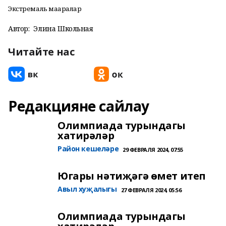
Экстремаль маҗаралар
Автор:
Элина Школьная
Читайте нас
Редакцияне сайлау
Олимпиада турындагы
хатирәләр
Район кешеләре
29 ФЕВРАЛЯ 2024, 07:55
Югары нәтиҗәгә өмет итеп
Авыл хуҗалыгы
27 ФЕВРАЛЯ 2024, 05:56
Олимпиада турындагы