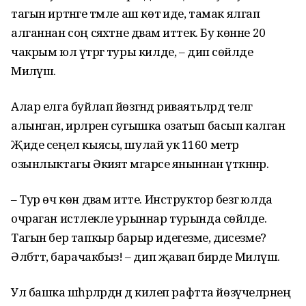
тагын иртәнге тәмле аш көтә иде, тамак ялгап
алганнан соң сәяхәтне дәвам иттек. Бу көнне 20
чакрым юл үтәргә туры килде, – дип сөйләде
Миләүшә.
Алар елга буйлап йөзгәндә риваятьләрдә телгә
алынган, ирләрен сугышка озатып басып калган
Җиде сеңел кыясы, шулай ук 1160 метр
озынлыктагы Әкият мәгарәсе яныннан үткәннәр.
– Тур өч көн дәвам итте. Инструктор безгә юлда
очраган истәлекле урыннар турында сөйләде.
Тагын бер тапкыр барыр идегезме, дисезме?
Әлбәттә, барачакбыз! – дип җавап бирде Миләүшә.
Ул башка шәһәрләрдән дә килеп рафтта йөзүчеләрнең