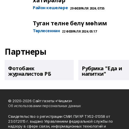
хатирәләр
Район кешеләре
29 ФЕВРАЛЯ 2024, 07:55
Туган телне белү мөһим
Төрлесеннән
22 ФЕВРАЛЯ 2024, 05:17
Партнеры
Фотобанк
Рубрика "Еда и
журналистов РБ
напитки"
© 2020-2026 Сайт газеты «Чишмэ»
Об использовании персональных данных
Свидетельство о регистрации СМИ: ПИ № ТУ02-01358 от
23.07.2015 г. выдано Управлением федеральной службы по
надзору в сфере связи, информационных технологий и