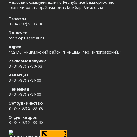
массовых коммуникаций по Республике Башкортостан.
Главный редактор: Хамитова Дильбар Равиловна
Телефон
8 (347 97) 2-06-86
Эл. почта
rodnik-plus@mail.ru
Адрес
452170, Чишминский район, п. Чишмы, пер. Типографский, 1
Рекламная служба
8 (34797) 2-33-63
Редакция
8 (34797) 2-31-66
Приемная
8 (34797) 2-31-66
Сотрудничество
8 (347 97) 2-06-86
Отдел кадров
8 (347 97) 2-33-63