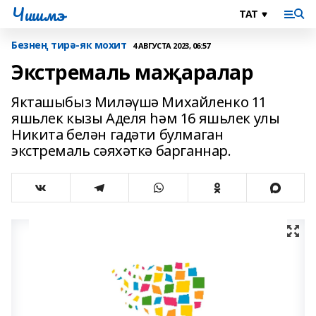
Чишмэ
Безнең тирә-як мохит
4 АВГУСТА 2023, 06:57
Экстремаль маҗаралар
Якташыбыз Миләүшә Михайленко 11
яшьлек кызы Аделя һәм 16 яшьлек улы
Никита белән гадәти булмаган
экстремаль сәяхәткә барганнар.