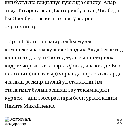
күп булуына гаҗәпләнүе турында сөйләде. Алар
анда Татарстаннан, Екатеринбургтан, Чиләбедән
һәм Оренбургтан килгән ял итүчеләрне
очратканнар.
– Иртән Шүлгәнташ мәгарәсенә һәм музей
комплексына экскурсиягә бардык. Анда безне гид
каршы алды, ул сөйләгәндә тулысынча тарихка
кадәрге чор вакыйгалары күз алдына килде. Без
палеолит (таш гасыр) чорында төрле кыяларда
ясалган рәсемнәр, шулай ук сталактит һәм
сталагмит булып оешкан тау токымнарын
күрдек, – дип тәэссоратлары белән уртаклашты
Никита Михайленко.