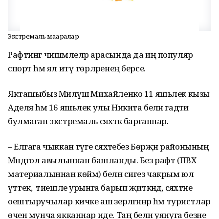
Экстремаль маҗаралар
Рафтинг чишмәлеләр арасында да иң популяр
спорт һәм ял итү төрләренең берсе.
Якташыбыз Миләүшә Михайленко 11 яшьлек кызы
Аделя һәм 16 яшьлек улы Никита белән гадәти
булмаган экстремаль сәяхәткә барганнар.
– Елгага чыккан тәүге сәяхәтебез Бөрҗән районының
Мәндәгол авылыннан башланды. Без рафт (ПВХ
материалыннан көймә) белән сигез чакрым юл
үттек, ә тиешле урынга барып җиткәндә, сәяхәтне
оештыручылар кичке аш әзерләгәннәр һәм туристлар
өчен мунча якканнар иде. Таң белән уянуга безне