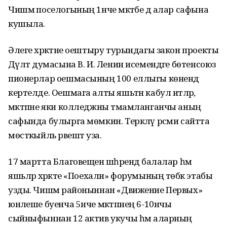
Чишмә поселогының 1нче мәктәбе дә алар сафына
кушыла.
Әлеге хәрәкәтне оештыру турындагы закон проекты
Дәүләт думасына В. И. Ленин исемендәге бөтенсоюз
пионерлар оешмасының 100 еллыгы көнендә
кертелде. Оешмага алты яшьтән кабул итәләр,
мәктәпне яки колледжны тәмамланганчы аның
сафында булырга мөмкин. Теркәлү рәсми сайтта
мөстәкыйль рәвештә уза.
17 мартта Благовещен шәһәрендә балалар һәм
яшьләр хәрәкәте «Поехали» форумының төбәк этабы
узды. Чишмә районыннан «Движение Первых»
юнәлеше буенча 5нче мәктәпнең 6-10нчы
сыйныфыннан 12 актив укучы һәм аларның