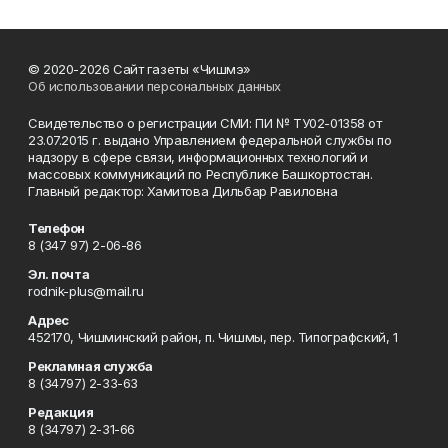
© 2020-2026 Сайт газеты «Чишмэ»
Об использовании персональных данных
Свидетельство о регистрации СМИ: ПИ № ТУ02-01358 от
23.07.2015 г. выдано Управлением федеральной службы по
надзору в сфере связи, информационных технологий и
массовых коммуникаций по Республике Башкортостан.
Главный редактор: Хамитова Дильбар Равиловна
Телефон
8 (347 97) 2-06-86
Эл. почта
rodnik-plus@mail.ru
Адрес
452170, Чишминский район, п. Чишмы, пер. Типографский, 1
Рекламная служба
8 (34797) 2-33-63
Редакция
8 (34797) 2-31-66