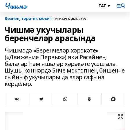
Чишмэ
Безнең тирә-як мохит
31 МАРТА 2023, 07:29
Чишмә укучылары
беренчеләр арасында
Чишмәдә «Беренчеләр хәрәкәте»
(«Движение Первых») яки Рәсәйнең
балалар һәм яшьләр хәрәкәте үсеш ала.
Шушы көннәрдә 5нче мәктәпнең бишенче
сыйныф укучылары да алар сафына
керделәр.