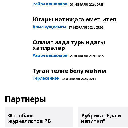
Район кешеләре
29 ФЕВРАЛЯ 2024, 07:55
Югары нәтиҗәгә өмет итеп
Авыл хуҗалыгы
27 ФЕВРАЛЯ 2024, 05:56
Олимпиада турындагы
хатирәләр
Район кешеләре
29 ФЕВРАЛЯ 2024, 07:55
Туган телне белү мөһим
Төрлесеннән
22 ФЕВРАЛЯ 2024, 05:17
Партнеры
Фотобанк
Рубрика "Еда и
журналистов РБ
напитки"