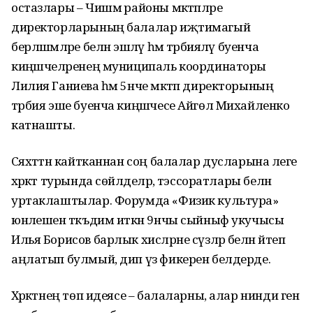
остазлары – Чишмә районы мәктәпләре
директорларының балалар иҗтимагый
берләшмәләре белән эшләү һәм тәрбияләү буенча
киңәшчеләренең муниципаль координаторы
Лилия Ганиева һәм 5нче мәктәп директорының
тәрбия эше буенча киңәшчесе Айгөл Михайленко
катнашты.
Сәяхәттән кайтканнан соң балалар дусларына әлеге
хәрәкәт турында сөйләделәр, тәэссоратлары белән
уртаклаштылар. Форумда «Физик культура»
юнәлешен тәкъдим иткән 9нчы сыйныф укучысы
Илья Борисов барлык хисләрне сүзләр белән әйтеп
аңлатып булмый, дип үз фикерен белдерде.
Хәрәкәтнең төп идеясе – балаларны, алар нинди генә