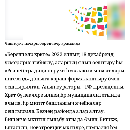
Чишмә укучылары беренчеләр арасында
«Беренчеләр хәрәкәте» 2022 елның 18 декабрендә
үсмерләрне тәрбияләү, аларның ялын оештыру һәм
«Рәсәйнең традицион рухи һәм әхлакый максатлары
нигезендә» дөньяга караш формалаштыру өчен
оештырылган. Аның кураторы – РФ Президенты.
Хәрәкәт бүлекчәләре илнең һәр муниципалитетында
ачыла, һәр мәктәптә башлангыч ячейкалар
оештырыла. Безнең районда алар алтау.
Бишенче мәктәптән тыш,бу атнада Әмин, Бишкәҗә,
Енгалыш, Новотроицки мәктәпләре, гимназия һәм