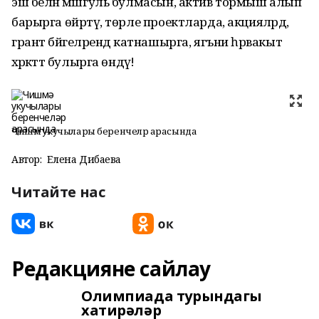
эш белән мәшгуль булмасын, актив тормыш алып
барырга өйрәтү, төрле проектларда, акцияләрдә,
грант бәйгеләрендә катнашырга, ягъни һәрвакыт
хәрәкәттә булырга өндәү!
Чишмә укучылары беренчеләр арасында
Автор:
Елена Дибаева
Читайте нас
Редакцияне сайлау
Олимпиада турындагы
хатирәләр