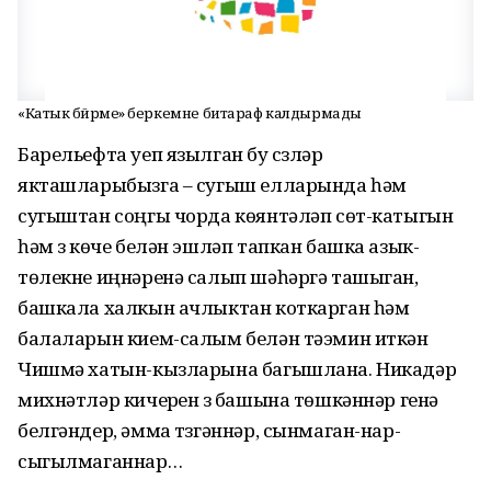
«Катык бәйрәме» беркемне битараф калдырмады
Барельефта уеп язылган бу сүзләр
якташларыбызга – сугыш елларында һәм
сугыштан соңгы чорда көянтәләп сөт-катыгын
һәм үз көче белән эшләп тапкан башка азык-
төлекне иңнәренә салып шәһәргә ташыган,
башкала халкын ачлыктан коткарган һәм
балаларын кием-салым белән тәэмин иткән
Чишмә хатын-кызларына багышлана. Никадәр
михнәтләр кичерүен үз башына төшкәннәр генә
белгәндер, әмма түзгәннәр, сынмаган-нар-
сыгылмаганнар…