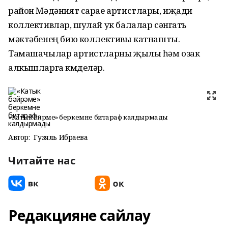
район Мәдәният сарае артистлары, иҗади
коллективлар, шулай ук балалар сәнгать
мәктәбенең бию коллективы катнашты.
Тамашачылар артистларны җылы һәм озак
алкышларга күмделәр.
«Катык бәйрәме» беркемне битараф калдырмады
Автор:
Гузяль Ибраева
Читайте нас
Редакцияне сайлау