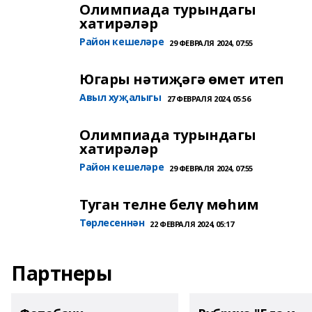
Олимпиада турындагы
хатирәләр
Район кешеләре
29 ФЕВРАЛЯ 2024, 07:55
Югары нәтиҗәгә өмет итеп
Авыл хуҗалыгы
27 ФЕВРАЛЯ 2024, 05:56
Олимпиада турындагы
хатирәләр
Район кешеләре
29 ФЕВРАЛЯ 2024, 07:55
Туган телне белү мөһим
Төрлесеннән
22 ФЕВРАЛЯ 2024, 05:17
Партнеры