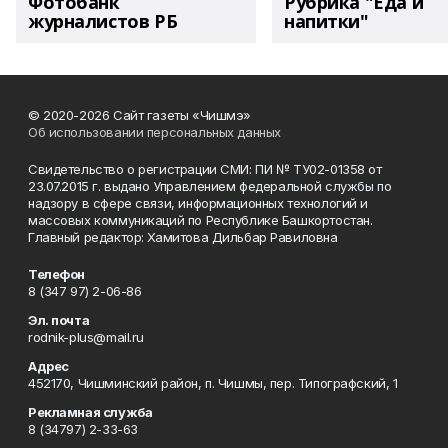
Фотобанк
Рубрика "Еда и
журналистов РБ
напитки"
© 2020-2026 Сайт газеты «Чишмэ»
Об использовании персональных данных
Свидетельство о регистрации СМИ: ПИ № ТУ02-01358 от
23.07.2015 г. выдано Управлением федеральной службы по
надзору в сфере связи, информационных технологий и
массовых коммуникаций по Республике Башкортостан.
Главный редактор: Хамитова Дильбар Равиловна
Телефон
8 (347 97) 2-06-86
Эл. почта
rodnik-plus@mail.ru
Адрес
452170, Чишминский район, п. Чишмы, пер. Типографский, 1
Рекламная служба
8 (34797) 2-33-63