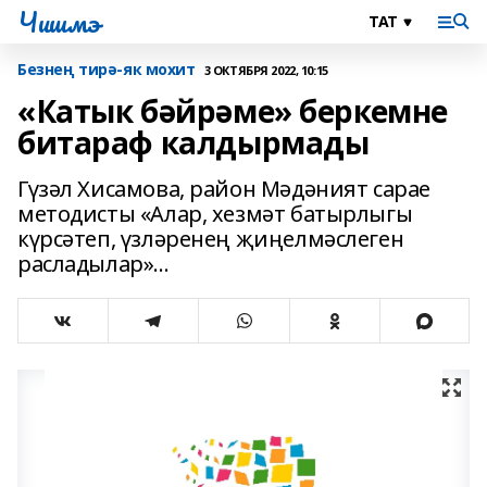
Чишмэ
Безнең тирә-як мохит
3 ОКТЯБРЯ 2022, 10:15
«Катык бәйрәме» беркемне
битараф калдырмады
Гүзәл Хисамова, район Мәдәният сарае
методисты «Алар, хезмәт батырлыгы
күрсәтеп, үзләренең җиңелмәслеген
расладылар»...