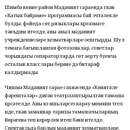
Шимбә көнне район Мәдәният сараенда үткән
«Катык бәйрәме» программасы бай эчтәлекле
булды: фойеда сөт ризыклары күргәзмәсе
тәкъдим ителде, аны авыл мәдәният
учреждениеләре хезмәткәрләре оештырды. Шул
темага багышланган фотозоналар, советлар
чорындагы сепараторларда сөт аерту буенча
осталык класслары берәүне дә битараф
калдырмады.
Чишмә Мәдәният сарае сәхнәсендә «Көянтәле
фәрештәләр» дигән театрлаштырылган тамаша
күрсәтелде. Аны күз яшьләрсез карау мөмкин түгел
иде, үткән заманнар тарихы тамашачыларның
йөрәгенә үтеп керерлек итеп бәян ителде.
Спектакльдә барлык мәдәният хезмәткәрләре,