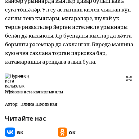
кайбер урыннарда кыялар дивар булып нәкъ
суга төшәләр. Ул су астыннан килеп чыккан күп
санлы текә кыялары, мәгарәләре, шулай ук
төрле риваятьләр йөргән истәлекле урыннары
белән дә кызыклы. Яр буендагы кыяларда хәтта
борынгы рәсемнәр дә сакланган. Биредә машина
кую өчен саклана торган парковка бар,
катамаранны арендага алып була.
Нуриянең истә калырлык ялы
Автор:
Элина Школьная
Читайте нас