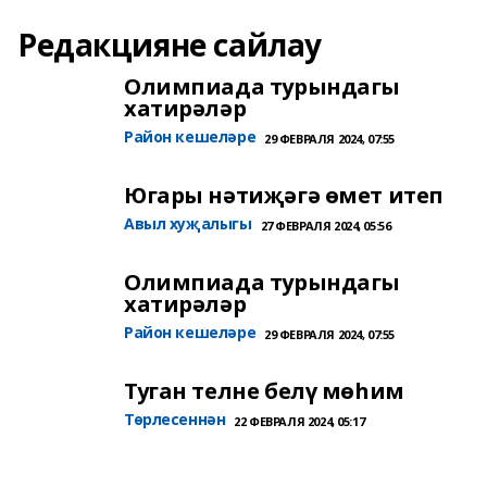
Редакцияне сайлау
Олимпиада турындагы
хатирәләр
Район кешеләре
29 ФЕВРАЛЯ 2024, 07:55
Югары нәтиҗәгә өмет итеп
Авыл хуҗалыгы
27 ФЕВРАЛЯ 2024, 05:56
Олимпиада турындагы
хатирәләр
Район кешеләре
29 ФЕВРАЛЯ 2024, 07:55
Туган телне белү мөһим
Төрлесеннән
22 ФЕВРАЛЯ 2024, 05:17