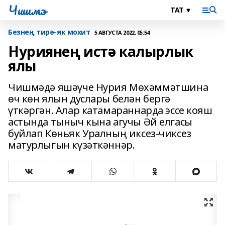
Чишмэ
Безнең тирә-як мохит
5 АВГУСТА 2022, 05:54
Нуриянең истә калырлык
ялы
Чишмәдә яшәүче Нурия Мөхәммәтшина
өч көн ялын дуслары белән бергә
үткәргән. Алар катамараннарда эссе кояш
астында тыныч кына агучы Әй елгасы
буйлап Көньяк Уралның иксез-чиксез
матурлыгын күзәткәннәр.