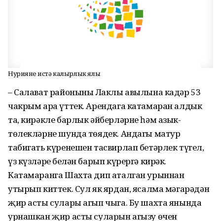
Нуриянең истә калырлык ялы
– Салават районының Лаклы авылына кадәр 53
чакрым ара үттек. Арендага катамаран алдык
та, кирәкле барлык әйберләрне һәм азык-
төлекләрне шунда төядек. Андагы матур
табигать күренешен тасвирлап бетәрлек түгел,
үз күзләрең белән барып күрергә кирәк.
Катамаранга Шахта дип аталган урыннан
утырып киттек. Сул як ярдан, ясалма мәгарәдән
җир асты сулары агып чыга. Бу шахта янында
урнашкан җир асты суларын агызу өчен