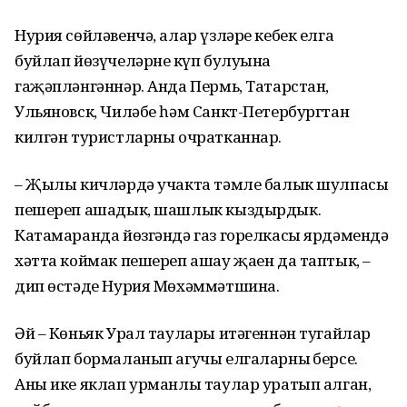
Нурия сөйләвенчә, алар үзләре кебек елга
буйлап йөзүчеләрнең күп булуына
гаҗәпләнгәннәр. Анда Пермь, Татарстан,
Ульяновск, Чиләбе һәм Санкт-Петербургтан
килгән туристларны очратканнар.
– Җылы кичләрдә учакта тәмле балык шулпасы
пешереп ашадык, шашлык кыздырдык.
Катамаранда йөзгәндә газ горелкасы ярдәмендә
хәтта коймак пешереп ашау җаен да таптык, –
дип өстәде Нурия Мөхәммәтшина.
Әй – Көньяк Урал таулары итәгеннән тугайлар
буйлап бормаланып агучы елгаларның берсе.
Аны ике яклап урманлы таулар уратып алган,