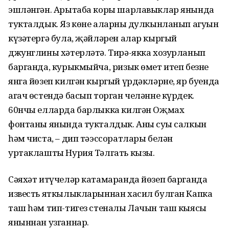
эшләнгән. Арытаба коры шарлавыклар янында
тукталдык. Яз көне аларның дулкынланып агуын
күзәтергә була, җәйләрен алар кыргый
джунглины хәтерләтә. Тирә-якка хозурланып
барганда, курыкмыйча, ризык өмет итеп безнең
янга йөзеп килгән кыргый үрдәкләрне, яр буенда
агач өстендә басып торган челәнне күрдек.
60нчы елларда барлыкка килгән Оҗмах
фонтаны янында тукталдык. Аның суы салкын
һәм чиста, – дип тәэссоратлары белән
уртаклашты Нурия Тәлгать кызы.
Сәяхәт итүчеләр катамаранда йөзеп барганда
известь яткылыкларыннан хасил булган Капка
таш һәм тип-тигез стеналы Лачын таш кыясы
яныннан узганнар.