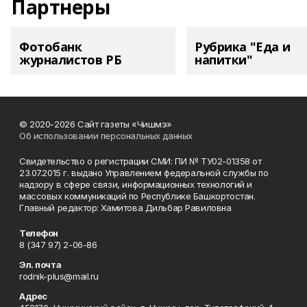
Партнеры
Фотобанк
Рубрика "Еда и
журналистов РБ
напитки"
© 2020-2026 Сайт газеты «Чишмэ»
Об использовании персональных данных
Свидетельство о регистрации СМИ: ПИ № ТУ02-01358 от
23.07.2015 г. выдано Управлением федеральной службы по
надзору в сфере связи, информационных технологий и
массовых коммуникаций по Республике Башкортостан.
Главный редактор: Хамитова Дильбар Равиловна
Телефон
8 (347 97) 2-06-86
Эл. почта
rodnik-plus@mail.ru
Адрес