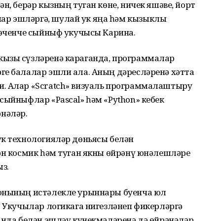
н, берәр кызның туган көне, ничек яшәве, йорт
р эшләргә, шулай ук яңа һәм кызыклы
 өченче сыйныф укучысы Карина.
кызы сүзләренә караганда, программалар
ге балалар эшли ала. Аның дәресләренә хәтта
и. Алар «Scratch» визуаль программалаштыру
сыйныфлар «Pascal» һәм «Python» кебек
нәләр.
үк технологияләр дөньясы белән
ән космик һәм туган якны өйрәнү юнәлешләре
з.
йонының истәлекле урыннары буенча юл
. Укучылар логикага нигезләнеп фикерләргә
анда белән эшләү күнекмәләренә дә өйрәнәләр.