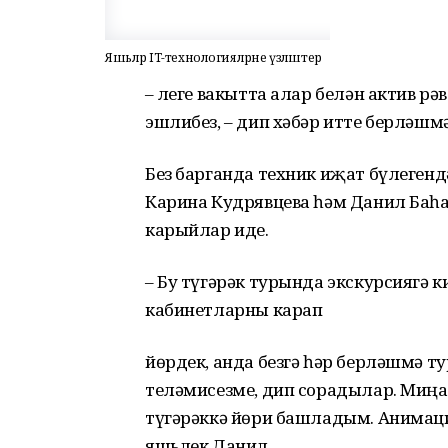
Яшьләр IT-технологияләрне үзләштерә
– Әлеге вакытта алар белән актив р
эшлибез, – дип хәбәр итте берләшмә
Без барганда техник иҗат бүлеген
Карина Кудрявцева һәм Данил Баһа
карыйлар иде.
– Бу түгәрәк турында экскурсиягә 
кабинетларны карап
йөрдек, анда безгә һәр берләшмә т
теләмисезме, дип сорадылар. Миңа
түгәрәккә йөри башладым. Анимаци
яшьлек Данил.