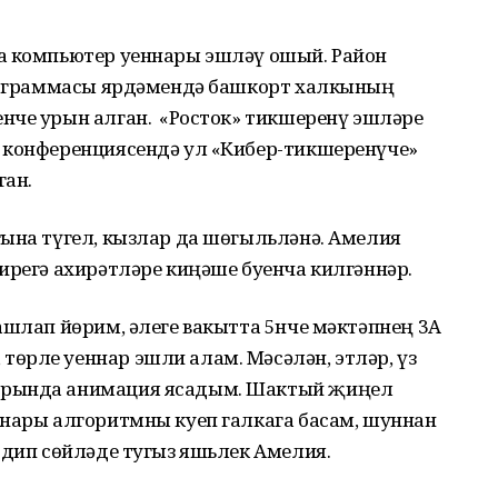
а компьютер уеннары эшләү ошый. Район
программасы ярдәмендә башкорт халкының
че урын алган. Ә «Росток» тикшеренү эшләре
 конференциясендә ул «Кибер-тикшеренүче»
ган.
гына түгел, кызлар да шөгыльләнә. Амелия
ирегә ахирәтләре киңәше буенча килгәннәр.
ашлап йөрим, әлеге вакытта 5нче мәктәпнең 3А
өрле уеннар эшли алам. Мәсәлән, этләр, үз
урында анимация ясадым. Шактый җиңел
ннары алгоритмны куеп галкага басам, шуннан
 дип сөйләде тугыз яшьлек Амелия.