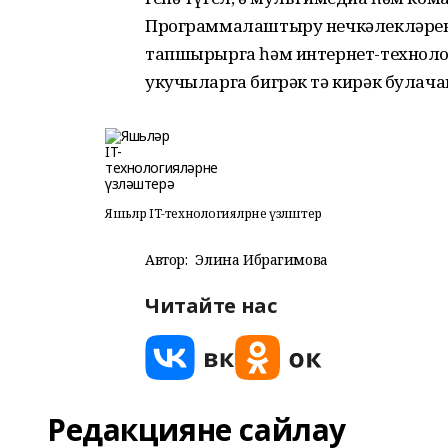
Программалаштыру нечкәлекләрен
тапшырырга һәм интернет-техноло
укучыларга бигрәк тә кирәк булачак
Яшьләр IT-технологияләрне үзләштерә
Автор:
Элина Ибрагимова
Читайте нас
Редакцияне сайлау