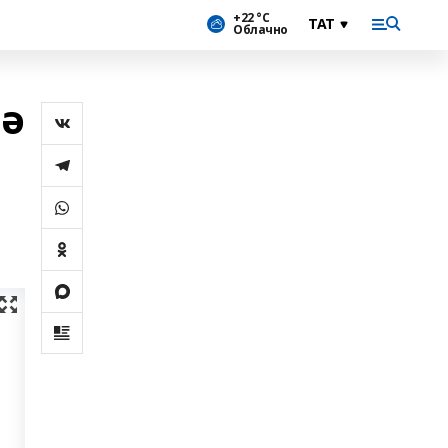
+22 °С
Облачно
рә