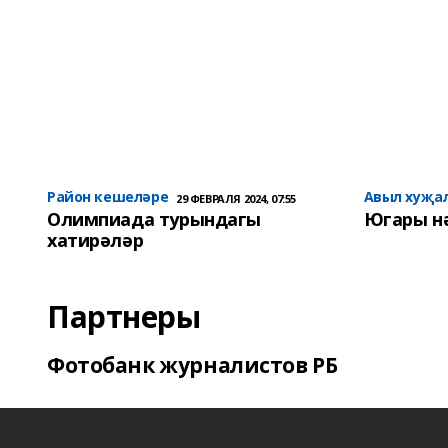
Район кешеләре
Авыл хуҗа
29 ФЕВРАЛЯ 2024, 07:55
Олимпиада турындагы
Югары н
хатирәләр
Партнеры
Фотобанк журналистов РБ