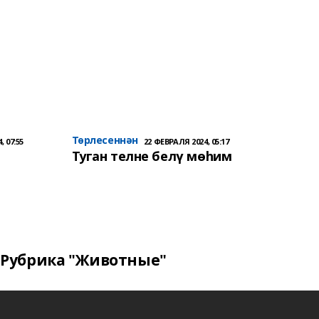
Төрлесеннән
, 07:55
22 ФЕВРАЛЯ 2024, 05:17
Туган телне белү мөһим
Рубрика "Животные"