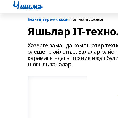
Чишмэ
Безнең тирә-як мохит
25 ЯНВАРЯ 2022, 05:20
Яшьләр IT-техн
Хәзерге заманда компьютер те
өлешенә әйләнде. Балалар райо
карамагындагы техник иҗат бүле
шөгыльләнәләр.