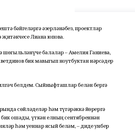
әвештә бәйгеләргә әзерләнәбез, проектлар
 җитәкчесе Лиана Әюпова.
дә шөгыльләнүче балалар – Амелия Ганиева,
ветдинов бик мавыгып ноутбуктан нәрсәдер
килгәч белдем. Сыйныфташлар белән бергә
урында сөйләделәр һәм түгәрәккә йөрергә
 бик ошады, үткән елның сентябреннән
яләр һәм уеннар ясый беләм, – диде унбер