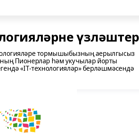
ологияләрне үзләште
хнологияләре тормышыбызның аерылгысыз
нның Пионерлар һәм укучылар йорты
гендә «IT-технологияләр» берләшмәсендә