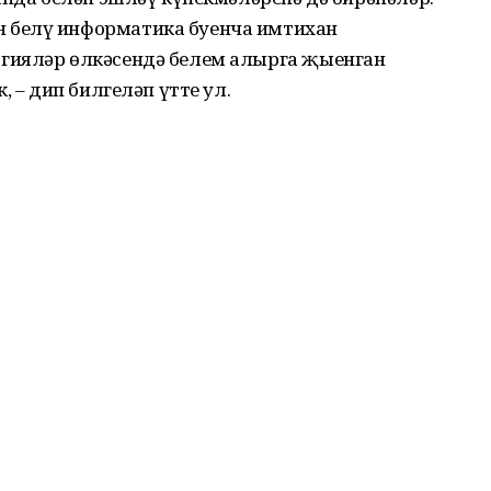
 белү информатика буенча имтихан
гияләр өлкәсендә белем алырга җыенган
, – дип билгеләп үтте ул.