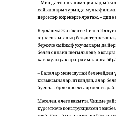
– Мин дә төрле анимацияләр, мәсәлә
хайваннары турында мультфильмна
нәрсәләр өйрәнергә яратам, – диде
Берләшмә җитәкчесе Лиана Илдус 
аңлаешлы, аның белән төрле яшьтә
беренче сыйныф укучылары да йөр
белән онлайн шөгыльләнә, ә югары 
катлаулырак программаларга өйрә
– Балалар менә шулай бәләкәйдән 
кызыксыналар. Әйткәндәй, алар бел
буенча төрле проектлар оештырабы
Мәсәлән, әлеге вакытта Чишмә ра
күрсәткече конструкциясен төзибез
генә түгел, ә мультимедиа һәм ком