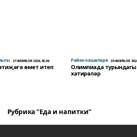
лыгы
Район кешеләре
27 ФЕВРАЛЯ 2024, 05:56
29 ФЕВРАЛЯ 2024
әтиҗәгә өмет итеп
Олимпиада турындагы
хатирәләр
Рубрика "Еда и напитки"