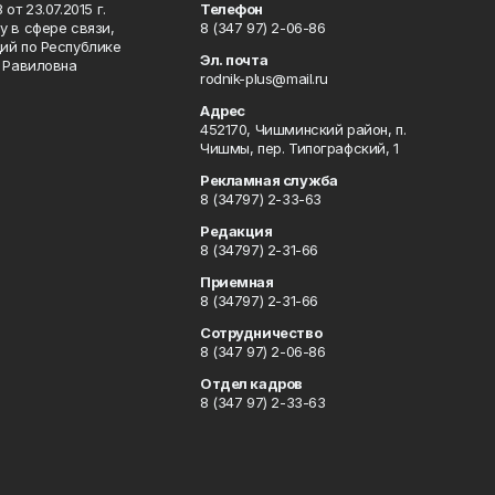
т 23.07.2015 г.
Телефон
 в сфере связи,
8 (347 97) 2-06-86
ий по Республике
Эл. почта
р Равиловна
rodnik-plus@mail.ru
Адрес
452170, Чишминский район, п.
Чишмы, пер. Типографский, 1
Рекламная служба
8 (34797) 2-33-63
Редакция
8 (34797) 2-31-66
Приемная
8 (34797) 2-31-66
Сотрудничество
8 (347 97) 2-06-86
Отдел кадров
8 (347 97) 2-33-63