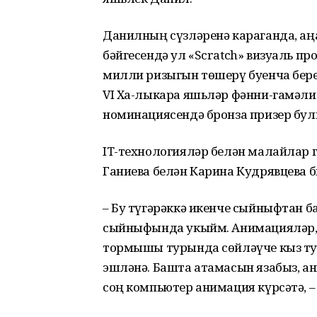
Данилның сүзләренә караганда, аң
бәйгесендә ул «Scratch» визуаль 
милли ризыгын төшерү буенча берен
VI Ха-лыкара яшьләр фәнни-гамәли
номинациясендә бронза призер бул
IT-технологияләр белән малайлар 
Ганиева белән Карина Кудрявцева б
– Бу түгәрәккә икенче сыйныфтан б
сыйныфында укыйм. Анимацияләр, т
тормышы турында сөйләүче кыз т
эшләнә. Башта атамасын язабыз, а
соң компьютер анимация күрсәтә, –