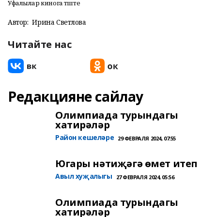
Уфалылар кинога төште
Автор:
Ирина Светлова
Читайте нас
Редакцияне сайлау
Олимпиада турындагы
хатирәләр
Район кешеләре
29 ФЕВРАЛЯ 2024, 07:55
Югары нәтиҗәгә өмет итеп
Авыл хуҗалыгы
27 ФЕВРАЛЯ 2024, 05:56
Олимпиада турындагы
хатирәләр