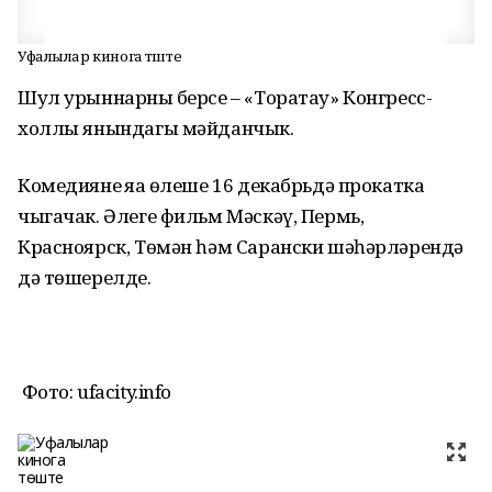
Уфалылар кинога төште
Шул урыннарның берсе – «Торатау» Конгресс-
холлы янындагы мәйданчык.
Комедиянең яңа өлеше 16 декабрьдә прокатка
чыгачак. Әлеге фильм Мәскәү, Пермь,
Красноярск, Төмән һәм Сарански шәһәрләрендә
дә төшерелде.
Фото: ufacity.info