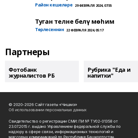
Район кешеләре
29 ФЕВРАЛЯ 2024, 07:55
Туган телне белү мөһим
Төрлесеннән
22 ФЕВРАЛЯ 2024, 05:17
Партнеры
Фотобанк
Рубрика "Еда и
журналистов РБ
напитки"
© 2020-2026 Сайт газеты «Чишмэ»
Об использовании персональных данных
Свидетельство о регистрации СМИ: ПИ № ТУ02-01358 от
23.07.2015 г. выдано Управлением федеральной службы по
надзору в сфере связи, информационных технологий и
массовых коммуникаций по Республике Башкортостан.