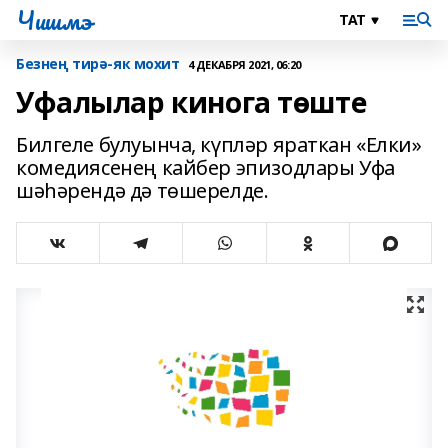
Чишмэ
Безнең тирә-як мохит
4 ДЕКАБРЯ 2021, 06:20
Уфалылар кинога төште
Билгеле булуынча, күпләр яраткан «Елки»
комедиясенең кайбер эпизодлары Уфа
шәһәрендә дә төшерелде.