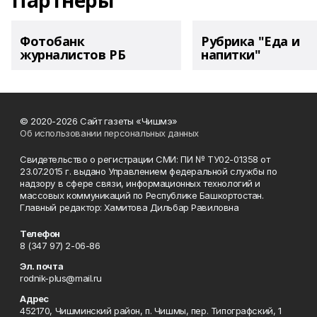
Партнеры
Фотобанк
Рубрика "Еда и
журналистов РБ
напитки"
© 2020-2026 Сайт газеты «Чишмэ»
Об использовании персональных данных
Свидетельство о регистрации СМИ: ПИ № ТУ02-01358 от
23.07.2015 г. выдано Управлением федеральной службы по
надзору в сфере связи, информационных технологий и
массовых коммуникаций по Республике Башкортостан.
Главный редактор: Хамитова Дильбар Равиловна
Телефон
8 (347 97) 2-06-86
Эл. почта
rodnik-plus@mail.ru
Адрес
452170, Чишминский район, п. Чишмы, пер. Типографский, 1