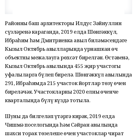
Районның баш архитекторы Илдус Зәйнуллин
сүзләренә караганда, 2019 елда Шөнгәккүл,
Ибраһим һәм Дмитриевка авыл биләмәсендәге
Кызыл Октябрь авылларында урнашкан өч
объектны межалауга рөхсәт бирелгән. Өстәвенә,
Кызыл Октябрь авылында 455 җир участогы
уфалыларга бүлеп бирелә. Шөнгәккүл авылында
291, Ибраһимда 215 участок йортлар төзү өчен
биреләчәк. Участокларны 2020 елның өченче
кварталында бүлү күздә тотыла.
Шуны да билгеләп үтәргә кирәк, 2019 елда
Чишмә поселогында һәм Сәйран авылында
шәхси торак төзелеше өчен участоклар чират