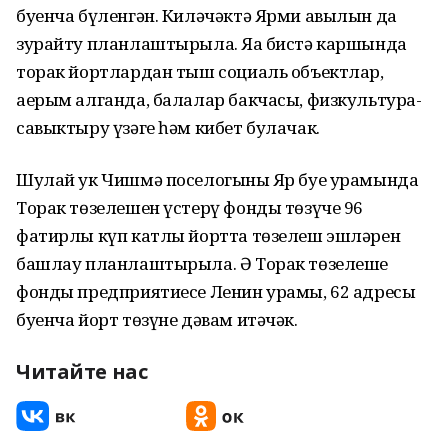
буенча бүленгән. Киләчәктә Ярми авылын да
зурайту планлаштырыла. Яңа бистә каршында
торак йортлардан тыш социаль объектлар,
аерым алганда, балалар бакчасы, физкультура-
савыктыру үзәге һәм кибет булачак.
Шулай ук Чишмә поселогының Яр буе урамында
Торак төзелешен үстерү фонды төзүче 96
фатирлы күп катлы йортта төзелеш эшләрен
башлау планлаштырыла. Ә Торак төзелеше
фонды предприятиесе Ленин урамы, 62 адресы
буенча йорт төзүне дәвам итәчәк.
Читайте нас