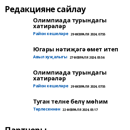
Редакцияне сайлау
Олимпиада турындагы
хатирәләр
Район кешеләре
29 ФЕВРАЛЯ 2024, 07:55
Югары нәтиҗәгә өмет итеп
Авыл хуҗалыгы
27 ФЕВРАЛЯ 2024, 05:56
Олимпиада турындагы
хатирәләр
Район кешеләре
29 ФЕВРАЛЯ 2024, 07:55
Туган телне белү мөһим
Төрлесеннән
22 ФЕВРАЛЯ 2024, 05:17