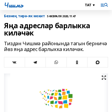
Чишмэ
Безнең тирә-як мохит
5 ФЕВРАЛЯ 2020, 11:47
Яңа адреслар барлыкка
киләчәк
Тиздән Чишмә районында тагын берничә
йөз яңа адрес барлыкка киләчәк.