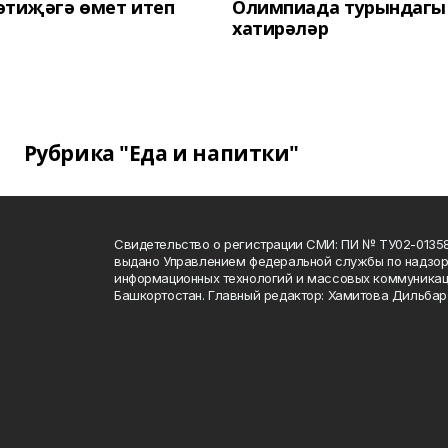
әтиҗәгә өмет итеп
Олимпиада турындагы
хатирәләр
Рубрика "Еда и напитки"
Свидетельство о регистрации СМИ: ПИ № ТУ02-01358 о
выдано Управлением федеральной службы по надзору
информационных технологий и массовых коммуникац
Башкортостан. Главный редактор: Хамитова Дильба