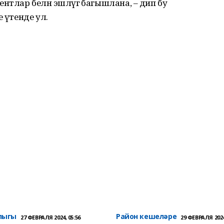
нтлар белән эшләүгә багышлана, – дип бу
е үтенде ул.
лыгы
Район кешеләре
27 ФЕВРАЛЯ 2024, 05:56
29 ФЕВРАЛЯ 2024