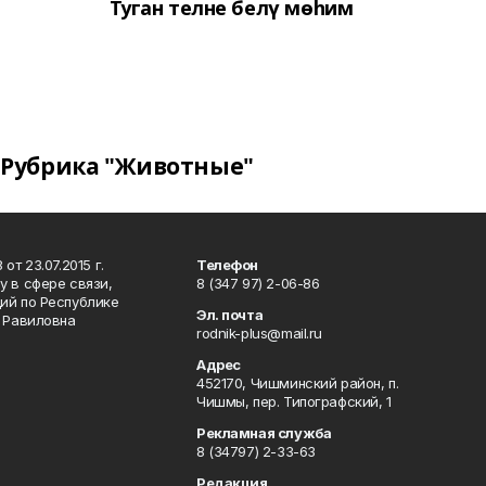
Туган телне белү мөһим
Рубрика "Животные"
т 23.07.2015 г.
Телефон
 в сфере связи,
8 (347 97) 2-06-86
ий по Республике
Эл. почта
р Равиловна
rodnik-plus@mail.ru
Адрес
452170, Чишминский район, п.
Чишмы, пер. Типографский, 1
Рекламная служба
8 (34797) 2-33-63
Редакция