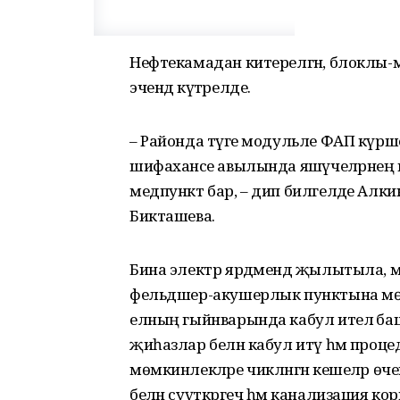
Нефтекамадан китерелгән, блоклы-
эчендә күтәрелде.
– Районда тәүге модульле ФАП күрш
шифаханәсе авылында яшәүчеләрнең 
медпункт бар, – дип билгеләде Алки
Бикташева.
Бина электр ярдәмендә җылытыла, м
фельдшер-акушерлык пунктына мө
елның гыйнварында кабул ителә баш
җиһазлар белән кабул итү һәм процед
мөмкинлекләре чикләнгән кешеләр ө
белән суүткәргеч һәм канализация кор