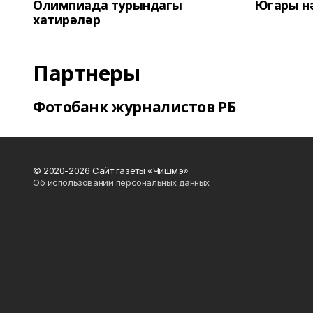
Олимпиада турындагы
Югары н
хатирәләр
Партнеры
Фотобанк журналистов РБ
© 2020-2026 Сайт газеты «Чишмэ»
Об использовании персональных данных