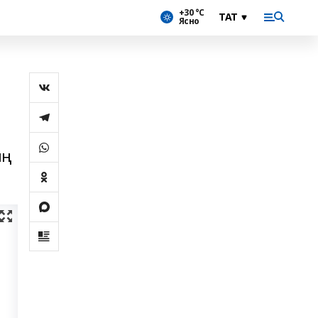
+30 °С
Ясно
ың