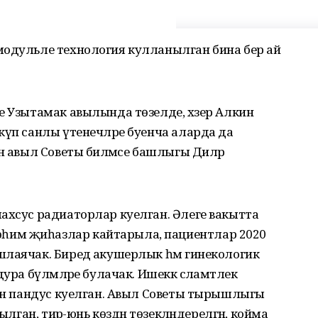
модульле технология кулланылган бина бер ай
е Узытамак авылында төзелде, хәзер Алкин
күп санлы үтенечләре буенча аларда да
н авыл Советы биләмәсе башлыгы Диләрә
ахсус радиаторлар куелган. Әлеге вакытта
һим җиһазлар кайтарыла, пациентлар 2020
лаячак. Биредә акушерлык һәм гинекологик
ура бүлмәләре булачак. Ишеккә сәламәтлек
чен пандус куелган. Авыл Советы тырышлыгы
ылган, тирә-юнь көздән төзекләндерелгән, койма