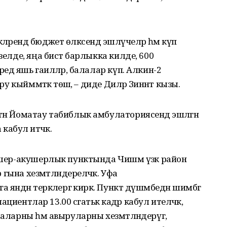
рендә бюджет өлкәсендә эшләүчеләр һәм күп
зелде, яңа бистә барлыкка килде, 600
едә яшь гаиләләр, балалар күп. Алкин-2
ру кыйммәткә төшә, – диде Диләрә Зиннәт кызы.
тән Йоматау табиблык амбулаториясендә эшләгән
абул итәчәк.
ьдшер-акушерлык пунктында Чишмә үзәк район
р гына хезмәтләндереләчәк. Уфа
янәдән теркәлергә кирәк. Пункт дүшәмбедән шимбәгә
пациентлар 13.00 сәгатькә кадәр кабул ителәчәк,
лаларны һәм авыруларны хезмәтләндерүгә,