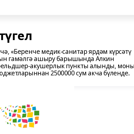
түгел
чә, «Беренче медик-санитар ярдәм күрсәтү
ктын гамәлгә ашыру барышында Алкин
фельдшер-акушерлык пункты алынды, мон
юджетларыннан 2500000 сум акча бүленде.