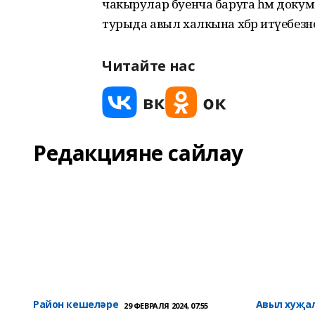
чакырулар буенча баруга һәм докуме
турыда авыл халкына хәбәр итүебезн
Читайте нас
Редакцияне сайлау
Район кешеләре
Авыл хуҗа
29 ФЕВРАЛЯ 2024, 07:55