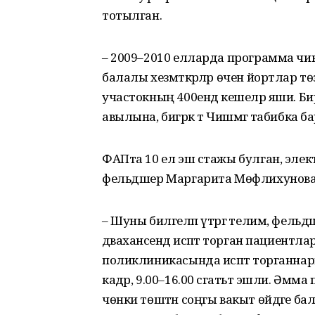
тотылган.
– 2009–2010 елларда программа чиклә
балалы хезмәткәрләр өчен йортлар тө
участокның 400ендә кешеләр яши. Бир
авылына, бигрәк тә Чишмәгә табибка ба
ФАПта 10 ел эш стажы булган, элек
фельдшер Маргарита Мөфлихунова к
– Шуны билгеләп үтәргә телим, фел
дәваханәсендә исәптә торган пациентла
поликлиникасында исәптә торганнарга 
кадәр, 9.00–16.00 сәгатьтә эшли. Әмма 
чөнки төштән соңгы вакыт өйдәге ба