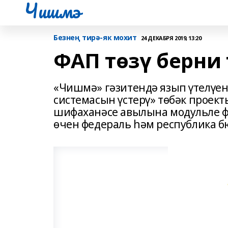
Чишмэ
Безнең тирә-як мохит
24 ДЕКАБРЯ 2019, 13:20
ФАП төзү берни 
«Чишмә» гәзитендә язып үтелүен
системасын үстерү» төбәк прое
шифаханәсе авылына модульле 
өчен федераль һәм республика б