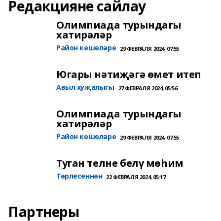
Редакцияне сайлау
Олимпиада турындагы
хатирәләр
Район кешеләре
29 ФЕВРАЛЯ 2024, 07:55
Югары нәтиҗәгә өмет итеп
Авыл хуҗалыгы
27 ФЕВРАЛЯ 2024, 05:56
Олимпиада турындагы
хатирәләр
Район кешеләре
29 ФЕВРАЛЯ 2024, 07:55
Туган телне белү мөһим
Төрлесеннән
22 ФЕВРАЛЯ 2024, 05:17
Партнеры