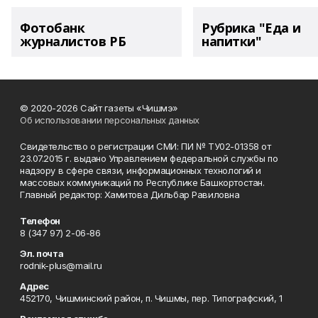
Фотобанк
Рубрика "Еда и
журналистов РБ
напитки"
© 2020-2026 Сайт газеты «Чишмэ»
Об использовании персональных данных
Свидетельство о регистрации СМИ: ПИ № ТУ02-01358 от
23.07.2015 г. выдано Управлением федеральной службы по
надзору в сфере связи, информационных технологий и
массовых коммуникаций по Республике Башкортостан.
Главный редактор: Хамитова Дильбар Равиловна
Телефон
8 (347 97) 2-06-86
Эл. почта
rodnik-plus@mail.ru
Адрес
452170, Чишминский район, п. Чишмы, пер. Типографский, 1