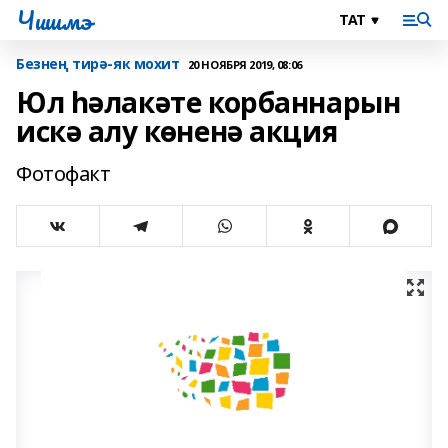
Чишмэ
Безнең тирә-як мохит
20 НОЯБРЯ 2019, 08:06
Юл һәлакәте корбаннарын
искә алу көненә акция
Фотофакт