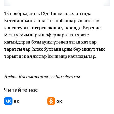
15 ноябрьдә сәгать 12дә Чишмә поселогында
Бөтендөнья юл һәлакәте корбаннарын искә алу
көненә туры китереп акция үткәрелде. Беренче
мәктәп укучылары шоферларга юл хәрәкәте
кагыйдәләрен бозмауны үтенеп язган хатлар
тараттылар, һәлак булганнарны бер минут тын
торып искә алдылар һәм шәмнәр кабыздылар.
Әлфия Косимова тексты һәм фотосы
Читайте нас