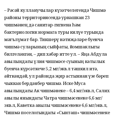
– Рәсәй кулланучылар күзәтчелегендә Чишмә
районы территориясендә урнашкан 23
чишмәнең дә санитар-гигиена һәм
бактериологик нормага туры килүе турында
мәгълүмат бар. Тикшерү нәтиҗәләре буенча
чишмә суларының сыйфаты, йомшаклыгы
билгеләнгән, – дип хәбәр итте ул. – Яңа Абдула
авылындагы Әүлия чишмәсе суының катылык
буенча күрсәткече 5,2 мг/экв.л тәшкил итә,
әйткәндәй, ул районда җир астыннан үзе бәреп
чыккан бердәнбер чишмә. Иске Муса
авылындагы Ак чишмәнеке – 6,4 мг/экв.л, Салих
авылы янындагы Чатра чишмәсенеке 6,6 мг/
экв.л, Каветка авылы чишмәсенеке 6,6 мг/экв.л,
Чишмә поселогындагы «Сынташ» чишмәсенеке