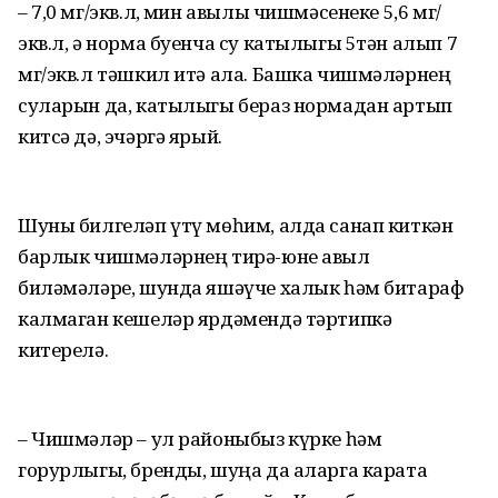
– 7,0 мг/экв.л, Әмин авылы чишмәсенеке 5,6 мг/
экв.л, ә норма буенча су катылыгы 5тән алып 7
мг/экв.л тәшкил итә ала. Башка чишмәләрнең
суларын да, катылыгы бераз нормадан артып
китсә дә, эчәргә ярый.
Шуны билгеләп үтү мөһим, алда санап киткән
барлык чишмәләрнең тирә-юне авыл
биләмәләре, шунда яшәүче халык һәм битараф
калмаган кешеләр ярдәмендә тәртипкә
китерелә.
– Чишмәләр – ул районыбыз күрке һәм
горурлыгы, бренды, шуңа да аларга карата