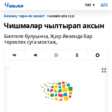
Чишмэ
Безнең тирә-як мохит
1 НОЯБРЯ 2019, 12:23
Чишмәләр чылтырап аксын
Билгеле булуынча, Җир йөзендә бар
тереклек суга мохтаҗ.