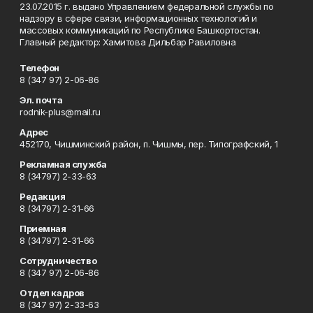
23.07.2015 г. выдано Управлением федеральной службы по
надзору в сфере связи, информационных технологий и
массовых коммуникаций по Республике Башкортостан.
Главный редактор: Хамитова Дильбар Равиловна
Телефон
8 (347 97) 2-06-86
Эл. почта
rodnik-plus@mail.ru
Адрес
452170, Чишминский район, п. Чишмы, пер. Типографский, 1
Рекламная служба
8 (34797) 2-33-63
Редакция
8 (34797) 2-31-66
Приемная
8 (34797) 2-31-66
Сотрудничество
8 (347 97) 2-06-86
Отдел кадров
8 (347 97) 2-33-63