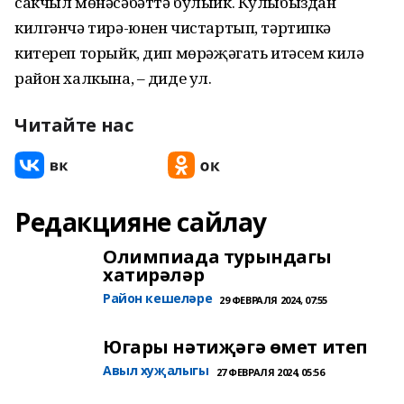
сакчыл мөнәсәбәттә булыйк. Кулыбыздан
килгәнчә тирә-юнен чистартып, тәртипкә
китереп торыйк, дип мөрәҗәгать итәсем килә
район халкына, – диде ул.
Читайте нас
Редакцияне сайлау
Олимпиада турындагы
хатирәләр
Район кешеләре
29 ФЕВРАЛЯ 2024, 07:55
Югары нәтиҗәгә өмет итеп
Авыл хуҗалыгы
27 ФЕВРАЛЯ 2024, 05:56