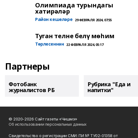
Олимпиада турындагы
хатирәләр
Район кешеләре
29 ФЕВРАЛЯ 2024, 07:55
Туган телне белү мөһим
Төрлесеннән
22 ФЕВРАЛЯ 2024, 05:17
Партнеры
Фотобанк
Рубрика "Еда и
журналистов РБ
напитки"
© 2020-2026 Сайт газеты «Чишмэ»
Об использовании персональных данных
Свидетельство о регистрации СМИ: ПИ № ТУ02-01358 от