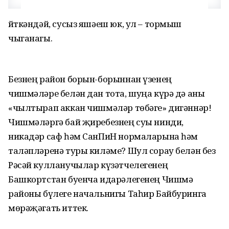
Әйткәндәй, сусыз яшәеш юк, ул – тормыш
чыганагы.
Безнең район борын-борыннан үзенең
чишмәләре белән дан тота, шуңа күрә дә аны
«чылтырап аккан чишмәләр төбәге» дигәннәр!
Чишмәләргә бай җиребезнең суы нинди,
никадәр саф һәм СанПиН нормаларына һәм
таләпләренә туры киләме? Шул сорау белән без
Рәсәй кулланучылар күзәтчелегенең
Башкортстан буенча идарәлегенең Чишмә
районы бүлеге начальнигы Таһир Байбуринга
мөрәҗәгать иттек.