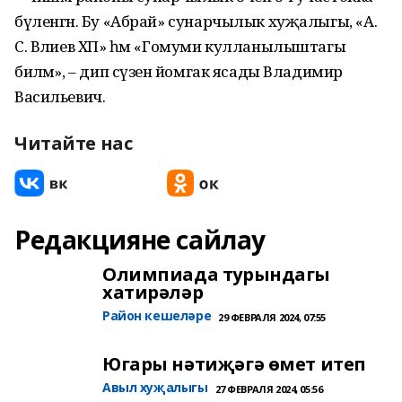
бүленгән. Бу «Абрай» сунарчылык хуҗалыгы, «А.
С. Вәлиев ХП» һәм «Гомуми кулланылыштагы
биләмә», – дип сүзенә йомгак ясады Владимир
Васильевич.
Читайте нас
Редакцияне сайлау
Олимпиада турындагы
хатирәләр
Район кешеләре
29 ФЕВРАЛЯ 2024, 07:55
Югары нәтиҗәгә өмет итеп
Авыл хуҗалыгы
27 ФЕВРАЛЯ 2024, 05:56