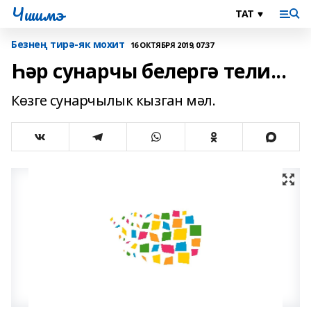
Чишмэ
Безнең тирә-як мохит
16 ОКТЯБРЯ 2019, 07:37
Һәр сунарчы белергә тели...
Көзге сунарчылык кызган мәл.