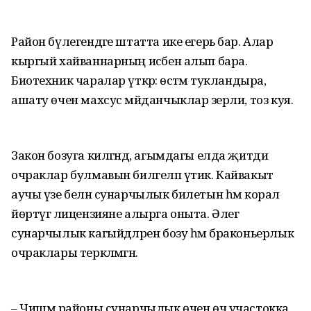
Район бүлегендәге штатта ике егерь бар. Алар
кыргый хайваннарның исәбен алып бара.
Биотехник чаралар үткәрә: өстәмә тукландыра,
ашату өчен махсус мәйданчыклар әзерли, тоз куя.
Закон бозуга килгәндә, агымдагы елда җитди
очраклар булмавын билгеләп үтик. Кайвакыт
аучы үзе белән сунарчылык билетын һәм корал
йөртүгә лицензияне алырга оныта. Әлегә
сунарчылык кагыйдәләрен бозу һәм браконьерлык
очраклары теркәлмәгән.
– Чишмә районы сунарчылык өчен өч участокка