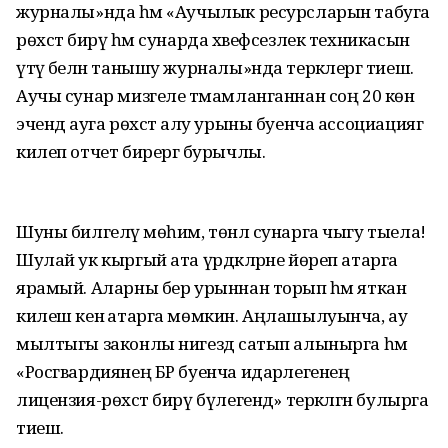
журналы»нда һәм «Аучылык ресурсларын табуга
рөхсәт бирү һәм сунарда хәвефсезлек техникасын
үтәү белән танышу журналы»нда теркәлергә тиеш.
Аучы сунар мизгеле тәмамланганнан соң 20 көн
эчендә ауга рөхсәт алу урыны буенча ассоциациягә
килеп отчет бирергә бурычлы.
Шуны билгеләү мөһим, төнлә сунарга чыгу тыела!
Шулай ук кыргый ата үрдәкләрне йөреп атарга
ярамый. Аларны бер урыннан торып һәм яткан
килеш кенә атарга мөмкин. Аңлашылуынча, ау
мылтыгы законлы нигездә сатып алынырга һәм
«Росгвардиянең БР буенча идарәлегенең
лицензия-рөхсәт бирү бүлегендә» теркәлгән булырга
тиеш.