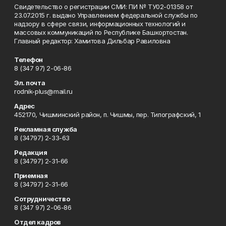
Свидетельство о регистрации СМИ: ПИ № ТУ02-01358 от
23.07.2015 г. выдано Управлением федеральной службы по
надзору в сфере связи, информационных технологий и
массовых коммуникаций по Республике Башкортостан.
Главный редактор: Хамитова Дильбар Равиловна
Телефон
8 (347 97) 2-06-86
Эл. почта
rodnik-plus@mail.ru
Адрес
452170, Чишминский район, п. Чишмы, пер. Типографский, 1
Рекламная служба
8 (34797) 2-33-63
Редакция
8 (34797) 2-31-66
Приемная
8 (34797) 2-31-66
Сотрудничество
8 (347 97) 2-06-86
Отдел кадров