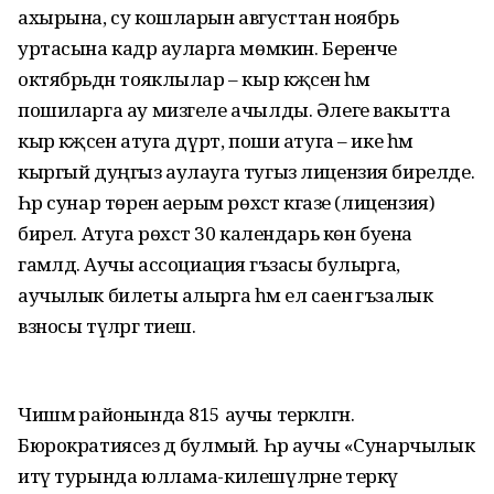
ахырына, су кошларын августтан ноябрь
уртасына кадәр ауларга мөмкин. Беренче
октябрьдән тояклылар – кыр кәҗәсенә һәм
пошиларга ау мизгеле ачылды. Әлеге вакытта
кыр кәҗәсен атуга дүрт, поши атуга – ике һәм
кыргый дуңгыз аулауга тугыз лицензия бирелде.
Һәр сунар төренә аерым рөхсәт кәгазе (лицензия)
бирелә. Атуга рөхсәт 30 календарь көн буена
гамәлдә. Аучы ассоциация әгъзасы булырга,
аучылык билеты алырга һәм ел саен әгъзалык
взносы түләргә тиеш.
Чишмә районында 815 аучы теркәлгән.
Бюрократиясез дә булмый. Һәр аучы «Сунарчылык
итү турында юллама-килешүләрне теркәү