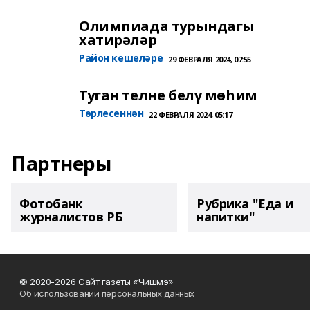
Олимпиада турындагы
хатирәләр
Район кешеләре
29 ФЕВРАЛЯ 2024, 07:55
Туган телне белү мөһим
Төрлесеннән
22 ФЕВРАЛЯ 2024, 05:17
Партнеры
Фотобанк
Рубрика "Еда и
журналистов РБ
напитки"
© 2020-2026 Сайт газеты «Чишмэ»
Об использовании персональных данных