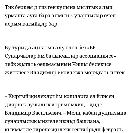
Тик беркем дә тиз генә кулына мылтык алып
урманга ауга бара алмый. Сунарчылар өчен
аерым кагыйдәләр бар.
Бу турыда аңлатма алу өчен без «БР
Сунарчылар һәм балыкчылар ассоциациясе»
төбәк җәмәгать оешмасының Чишмә бүлекчәсе
җитәкчесе Владимир Яковлевка мөрәҗәгать иттек.
– Кыргый җәнлекләргә һәм кошларга ел әйләнәсенә
диярлек аучылык итәргә мөмкин, – диде
Владимир Васильевич. – Мәсәлән, кабан дуңгызына
сунарчылык мизгеле июньдә башлана, ә
кыйммәтле тиреле җәнлеккә сентябрьдән февраль