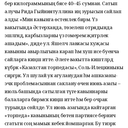
бер килограммының бәясе 40–45 сумнан. Сатып
алучы Рида Гыйниятуллина иң зурысын сайлап
алды: «Мин кавынга өстенлек бирәм. Үз
вакытында Әстерханда, төзелеш отрядында
эшләгәндә, карбызларны үз гомеремә җитәрлек
ашадым», диде ул. Яшелчә лавкасы хуҗасы
кавынны авырлыгына карап һәм хуш исе буенча
сайларга киңәш итте. Әлеге вакытта киштәләрдә
күбрәк «Казахстан торпедасы», Соль-Илецкиныкы
сирәгрәк. Ул шулай ук агуланудан һәм ашказаны-
эчәк проблемасыннан саклану өчен июнь азагы –
июль башында сатылган тәүге кавыннарны
балаларга бирмәскә киңәш итте һәм бер очрак
турында сөйләде. Ул июнь азагында кайтарган
«торпеда» кавынының бөтен партиясе берничә
сәгатьтән соң мамык кебек йомшарган. Бу тизрәк