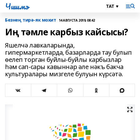
Чишмэ
Безнең тирә-як мохит
14 АВГУСТА 2019, 08:42
Иң тәмле карбыз кайсысы?
Яшелчә лавкаларында,
гипермаркетларда, базарларда тау булып
өелеп торган буйлы-буйлы карбызлар
һәм сап-сары кавыннар әле нәкъ бакча
культуралары мизгеле булуын күрсәтә.