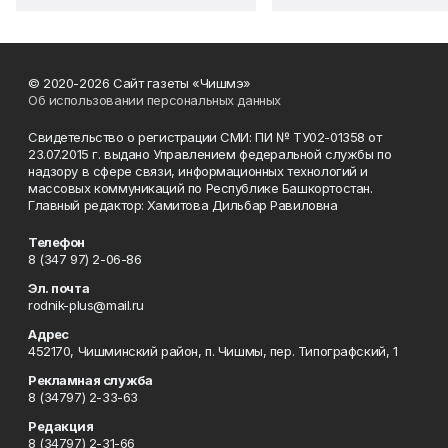
© 2020-2026 Сайт газеты «Чишмэ»
Об использовании персональных данных
Свидетельство о регистрации СМИ: ПИ № ТУ02-01358 от
23.07.2015 г. выдано Управлением федеральной службы по
надзору в сфере связи, информационных технологий и
массовых коммуникаций по Республике Башкортостан.
Главный редактор: Хамитова Дильбар Равиловна
Телефон
8 (347 97) 2-06-86
Эл. почта
rodnik-plus@mail.ru
Адрес
452170, Чишминский район, п. Чишмы, пер. Типографский, 1
Рекламная служба
8 (34797) 2-33-63
Редакция
8 (34797) 2-31-66