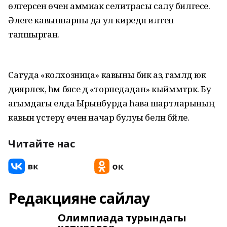
өлгерсен өчен аммиак селитрасы салу билгесе.
Әлеге кавыннарны да ул киредән илтеп
тапшырган.
Сатуда «колхозница» кавыны бик аз, гамәлдә юк
диярлек, һәм бәясе дә «торпедадан» кыйммәтрәк. Бу
агымдагы елда Ырынбурда һава шартларының
кавын үстерү өчен начар булуы белән бәйле.
Читайте нас
Редакцияне сайлау
Олимпиада турындагы