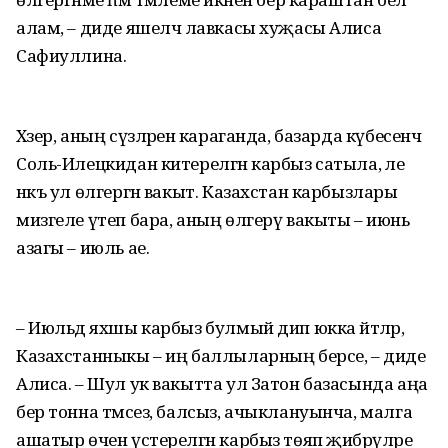
алам, – диде яшелчә лавкасы хуҗасы Алиса
Сафиуллина.
Хәзер, аның сүзләренә караганда, базарда күбесенчә
Соль-Илецкидан китерелгән карбыз сатыла, әле
нәкъ ул өлгергән вакыт. Казахстан карбызлары
мизгеле үтеп бара, аның өлгерү вакыты – июнь
азагы – июль ае.
– Июльдә яхшы карбыз булмый дип юкка әйтәләр,
Казахстанныкы – иң баллыларның берсе, – диде
Алиса. – Шул ук вакытта ул Затон базасында аңа
бер тонна тәмсез, балсыз, ачыклануынча, малга
ашатыр өчен үстерелгән карбыз төяп җибәрүләре