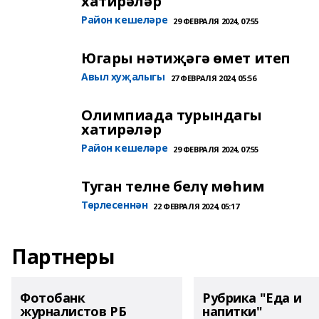
хатирәләр
Район кешеләре
29 ФЕВРАЛЯ 2024, 07:55
Югары нәтиҗәгә өмет итеп
Авыл хуҗалыгы
27 ФЕВРАЛЯ 2024, 05:56
Олимпиада турындагы
хатирәләр
Район кешеләре
29 ФЕВРАЛЯ 2024, 07:55
Туган телне белү мөһим
Төрлесеннән
22 ФЕВРАЛЯ 2024, 05:17
Партнеры
Фотобанк
Рубрика "Еда и
журналистов РБ
напитки"