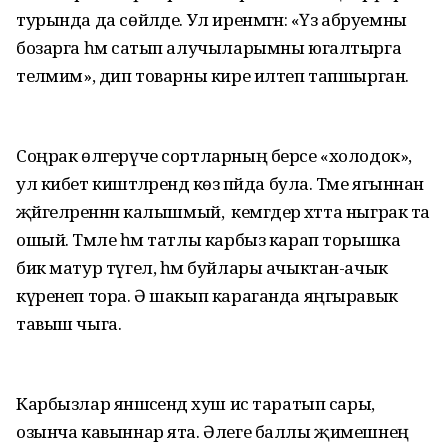
турында да сөйләде. Ул иренмәгән: «Үз абруемны
бозарга һәм сатып алучыларымны югалтырга
теләмим», дип товарны кире илтеп тапшырган.
Соңрак өлгерүче сортларның берсе «холодок»,
ул кибет киштәләрендә көз пәйда була. Тәме ягыннан
җәйгеләреннән калышмый, ә кемгәдер хәтта ныграк та
ошый. Тәмле һәм татлы карбыз карап торышка
бик матур түгел, һәм буйлары ачыктан-ачык
күренеп тора. Ә шакып караганда яңгыравык
тавыш чыга.
Карбызлар янәшәсендә хуш ис таратып сары,
озынча кавыннар ята. Әлеге баллы җимешнең