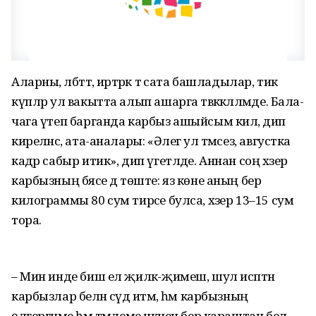
Аларны, әлбәттә, иртәрәк тә сата башладылар, тик
күпләр ул вакытта алып ашарга тәвәккәлләмәде. Бала-
чага үтеп барганда карбыз ашыйсым килә, дип
киреләнсә, ата-аналары: «Әлегә ул тәмсез, августка
кадәр сабыр итик», дип үгетләде. Аннан соң хәзер
карбызның бәясе дә төште: яз көне аның бер
килограммы 80 сум тирәсе булса, хәзер 13–15 сум
тора.
– Мин инде биш ел җиләк-җимеш, шул исәптән
карбызлар белән сәүдә итәм, һәм карбызның
өлгергәнме һәм тәмлеме икәнен бер караштан белә