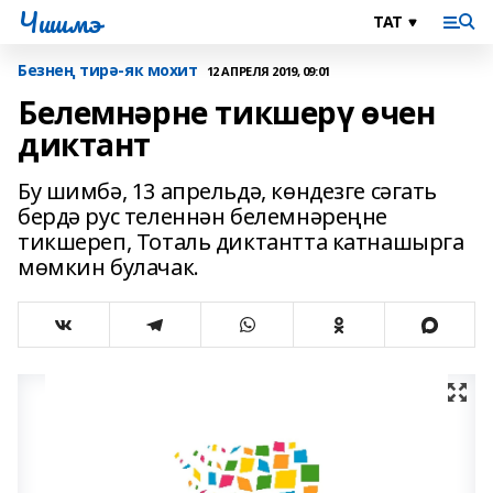
Чишмэ
Безнең тирә-як мохит
12 АПРЕЛЯ 2019, 09:01
Белемнәрне тикшерү өчен
диктант
Бу шимбә, 13 апрельдә, көндезге сәгать
бердә рус теленнән белемнәреңне
тикшереп, Тоталь диктантта катнашырга
мөмкин булачак.