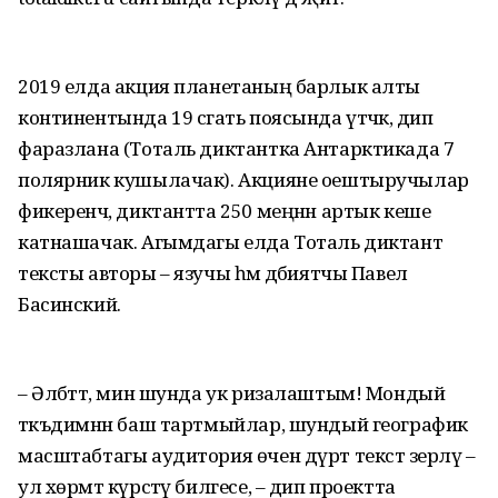
2019 елда акция планетаның барлык алты
континентында 19 сәгать поясында үтәчәк, дип
фаразлана (Тоталь диктантка Антарктикада 7
полярник кушылачак). Акцияне оештыручылар
фикеренчә, диктантта 250 меңнән артык кеше
катнашачак. Агымдагы елда Тоталь диктант
тексты авторы – язучы һәм әдәбиятчы Павел
Басинский.
– Әлбәттә, мин шунда ук ризалаштым! Мондый
тәкъдимнән баш тартмыйлар, шундый географик
масштабтагы аудитория өчен дүрт текст әзерләү –
ул хөрмәт күрсәтү билгесе, – дип проектта