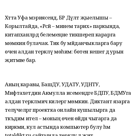
Хәтта Уфа мэриясендә, БР Дәүләт җыелышы –
Корылтайда, «Рәсәй – минем тарих» паркында,
китапханәләрдә белемеңне тикшереп карарга
мөмкин булачак. Тик бу мәйданчыкларга бару
өчен алдан теркәлү мөһим: бөтен кешегә дә урын
җитмәве бар.
Аның каравы, БашДУ, УДАТУ, УДНТУ,
Мифтахетдин Акмулла исемендәге БДПУ, БДМУга
алдан теркәлмичә килергә мөмкин. Диктант язарга
теләүчеләргә проектка онлайн кушылырга да
тәкъдим ителә – моның өчен өйдән чыгарга да
кирәкми, кул астында компьютер булу һәм
totaldikt.ru сайтында теркәлү дә җитә.