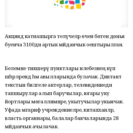
Акциядә катнашырга теләүчеләр өчен бөтен дөнья
буенча 3100дән артык мәйданчык оештырылган.
Белемне тикшерү пунктлары илебезнең күп
шәһәрләрендә һәм авылларында булачак. Диктант
текстын билгеле актерлар, телевидениедән
тапшырулар алып баручылар, югары уку
йортлары мөгаллимнәре, укытучылар укыячак.
Уфада мәгариф учреждениеләре, китапханәләр,
власть органнары, балалар бакчаларында 28
мәйданчык ачылачак.