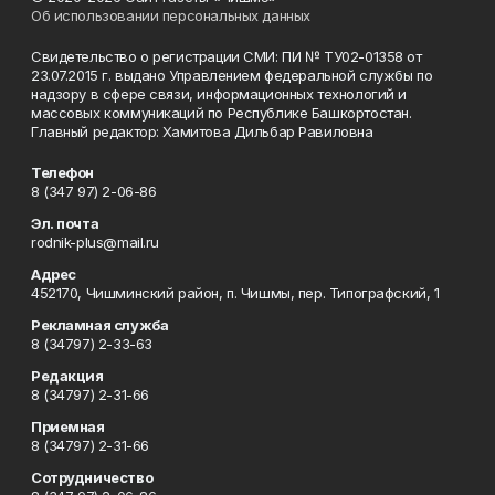
Об использовании персональных данных
Свидетельство о регистрации СМИ: ПИ № ТУ02-01358 от
23.07.2015 г. выдано Управлением федеральной службы по
надзору в сфере связи, информационных технологий и
массовых коммуникаций по Республике Башкортостан.
Главный редактор: Хамитова Дильбар Равиловна
Телефон
8 (347 97) 2-06-86
Эл. почта
rodnik-plus@mail.ru
Адрес
452170, Чишминский район, п. Чишмы, пер. Типографский, 1
Рекламная служба
8 (34797) 2-33-63
Редакция
8 (34797) 2-31-66
Приемная
8 (34797) 2-31-66
Сотрудничество