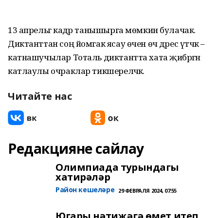
13 апрельгә кадәр танышырга мөмкин булачак.
Диктанттан соң йомгак ясау өчен өч дәрес үтәчәк –
катнашучылар Тоталь диктантта хата җибәргән
катлаулы очраклар тикшереләчәк.
Читайте нас
Редакцияне сайлау
Олимпиада турындагы
хатирәләр
Район кешеләре
29 ФЕВРАЛЯ 2024, 07:55
Югары нәтиҗәгә өмет итеп