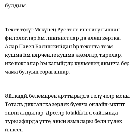
булдым.
Текст төзүгә Мәскәүнең Рус теле институтыннан
филологлар һм лингвистлар да өлеш керткән.
Алар Павел Басинскийдан һәр текстта тезмә
кушма һәм иярченле кушма җөмләләр, тирелар,
ике нокталар һәм кагыйдәләр күләменең якынча бер
чама булуын сораганнар.
Әйткәндәй, белемнәрен арттырырга теләүчеләр моны
Тоталь диктантка әзерлек буенча онлайн-мәктәптә
эшли алдылар. Дәресләр totaldikt.ru сайтында
туры эфирда үтте, аның язмалары белән тәүлек
әйләнәсенә