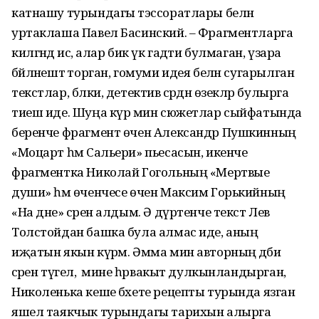
катнашу турындагы тәэссоратлары белән
уртаклаша Павел Басинский. – Фрагментларга
килгәндә исә, алар бик үк гадәти булмаган, үзара
бәйләнештә торган, гомуми идея белән сугарылган
текстлар, бәлки, детектив әсәрдән өзекләр булырга
тиеш иде. Шуңа күрә мин сюжетлар сыйфатында
беренче фрагмент өчен Александр Пушкинның
«Моцарт һәм Сальери» пьесасын, икенче
фрагментка Николай Гогольның «Мертвые
души» һәм өченчесе өчен Максим Горькийның
«На дне» әсәрен алдым. Ә дүртенче текст Лев
Толстойдан башка була алмас иде, аның
иҗатын якын күрәм. Әмма мин авторның әдәби
әсәрен түгел, ә мине һәрвакыт дулкынландырган,
Николенька кеше бәхете рецепты турында язган
яшел таякчык турындагы тарихын алырга