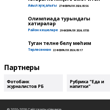
Авыл хуҗалыгы
27 ФЕВРАЛЯ 2024, 05:56
Олимпиада турындагы
хатирәләр
Район кешеләре
29 ФЕВРАЛЯ 2024, 07:55
Туган телне белү мөһим
Төрлесеннән
22 ФЕВРАЛЯ 2024, 05:17
Партнеры
Фотобанк
Рубрика "Еда и
журналистов РБ
напитки"
© 2020-2026 Сайт газеты «Чишмэ»