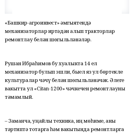
«Башкир-агроинвест» җәмгыятендә
механизаторлар иртәдән алып тракторлар
ремонтлау белән шөгыльләнәләр.
Рушан Ибраһимов бу хуҗалыкта 14 ел
механизатор булып эшли, быел яз ул бөртекле
культуралар чәчү белән шөгыльләнәчәк. Әлеге
вакытта ул «Citan-1200» чәчкечен ремонтлауны
тәмамлый.
– Заманча, уңайлы техника, иң мөһиме, аны
тәртиптә тотарга һәм вакытында ремонтларга