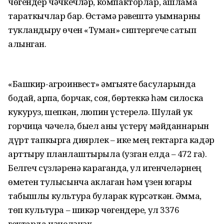
чөгендер чәчкечләр, компакторлар, ашлама
тараткычлар бар. Өстәмә рәвештә уҗымнарны
тукландыру өчен «Туман» сиптергече сатып
алынган.
«Башкир-агроинвест» җәмгыяте басуларында
бодай, арпа, борчак, соя, бөртеккә һәм силоска
кукуруз, шепкән, люпин үстерелә. Шулай ук
горчица чәчелә, быел аны үстерү мәйданнарын
дүрт тапкырга диярлек – ике мең гектарга кадәр
арттыру планлаштырыла (узган елда – 472 га).
Белгеч сүзләренә караганда, ул игенчеләрнең
өметен тулысынча аклаган һәм үзен югары
табышлы культура буларак күрсәткән. Әмма,
төп культура – шикәр чөгендере, ул 3376
гектарда чәчеләчәк.