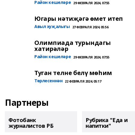
Район кешеләре
29 ФЕВРАЛЯ 2024, 07:55
Югары нәтиҗәгә өмет итеп
Авыл хуҗалыгы
27 ФЕВРАЛЯ 2024, 05:56
Олимпиада турындагы
хатирәләр
Район кешеләре
29 ФЕВРАЛЯ 2024, 07:55
Туган телне белү мөһим
Төрлесеннән
22 ФЕВРАЛЯ 2024, 05:17
Партнеры
Фотобанк
Рубрика "Еда и
журналистов РБ
напитки"