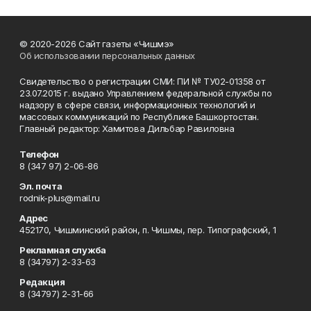
© 2020-2026 Сайт газеты «Чишмэ»
Об использовании персональных данных
Свидетельство о регистрации СМИ: ПИ № ТУ02-01358 от
23.07.2015 г. выдано Управлением федеральной службы по
надзору в сфере связи, информационных технологий и
массовых коммуникаций по Республике Башкортостан.
Главный редактор: Хамитова Дильбар Равиловна
Телефон
8 (347 97) 2-06-86
Эл. почта
rodnik-plus@mail.ru
Адрес
452170, Чишминский район, п. Чишмы, пер. Типографский, 1
Рекламная служба
8 (34797) 2-33-63
Редакция
8 (34797) 2-31-66