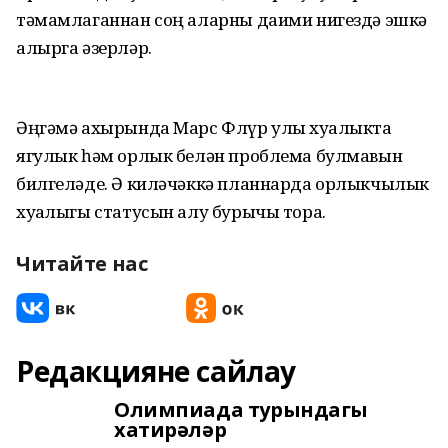
тәмамлаганнан соң аларны даими нигездә эшкә
алырга әзерләр.
Әңгәмә ахырында Марс Флүр улы хуҗалыкта
ягулык һәм орлык белән проблема булмавын
билгеләде. Ә киләчәккә планнарда орлыкчылык
хуҗалыгы статусын алу бурычы тора.
Читайте нас
Редакцияне сайлау
Олимпиада турындагы
хатирәләр