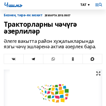
Чишмэ
Безнең тирә-як мохит
28 МАРТА 2019, 09:07
Тракторларны чәчүгә
әзерлиләр
Әлеге вакытта район хуҗалыкларында
язгы чәчү эшләренә актив әзерлек бара.