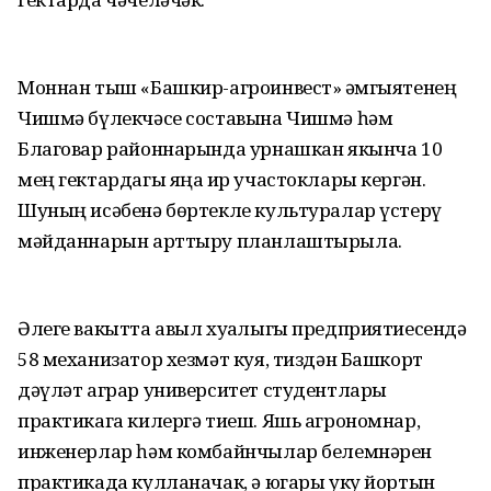
Моннан тыш «Башкир-агроинвест» җәмгыятенең
Чишмә бүлекчәсе составына Чишмә һәм
Благовар районнарында урнашкан якынча 10
мең гектардагы яңа җир участоклары кергән.
Шуның исәбенә бөртекле культуралар үстерү
мәйданнарын арттыру планлаштырыла.
Әлеге вакытта авыл хуҗалыгы предприятиесендә
58 механизатор хезмәт куя, тиздән Башкорт
дәүләт аграр университет студентлары
практикага килергә тиеш. Яшь агрономнар,
инженерлар һәм комбайнчылар белемнәрен
практикада кулланачак, ә югары уку йортын