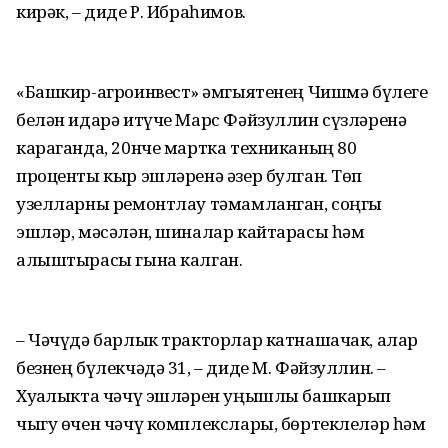
кирәк, – диде Р. Ибраһимов.
«Башкир-агроинвест» җәмгыятенең Чишмә бүлеге
белән идарә итүче Марс Фәйзуллин сүзләренә
караганда, 20нче мартка техниканың 80
проценты кыр эшләренә әзер булган. Төп
узелларны ремонтлау тәмамланган, соңгы
эшләр, мәсәлән, шиналар кайтарасы һәм
алыштырасы гына калган.
– Чәчүдә барлык тракторлар катнашачак, алар
безнең бүлекчәдә 31, – диде М. Фәйзуллин. –
Хуҗалыкта чәчү эшләрен уңышлы башкарып
чыгу өчен чәчү комплекслары, бөртеклеләр һәм