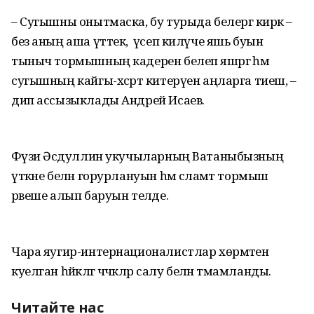
– Сугышны онытмаска, бу турыда белергә кирәк –
без аның аша үттек, ә үсеп килүче яшь буын
тыныч тормышның кадерен белеп яшәргә һәм
сугышның кайгы-хәсрәт китерүен аңларга тиеш, –
дип ассызыклады Андрей Исаев.
Фәүзи Әсәдуллин укучыларның Ватаныбызның
үткәне белән горурлануын һәм сәламәт тормыш
рәвеше алып баруын теләде.
Чара яугир-интернационалистлар хөрмәтенә
куелган һәйкәлгә чәчәкләр салу белән тәмамланды.
Читайте нас