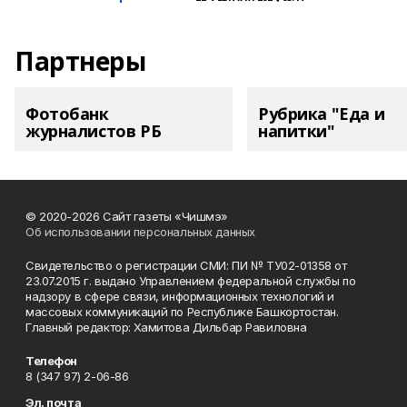
Партнеры
Фотобанк
Рубрика "Еда и
журналистов РБ
напитки"
© 2020-2026 Сайт газеты «Чишмэ»
Об использовании персональных данных
Свидетельство о регистрации СМИ: ПИ № ТУ02-01358 от
23.07.2015 г. выдано Управлением федеральной службы по
надзору в сфере связи, информационных технологий и
массовых коммуникаций по Республике Башкортостан.
Главный редактор: Хамитова Дильбар Равиловна
Телефон
8 (347 97) 2-06-86
Эл. почта