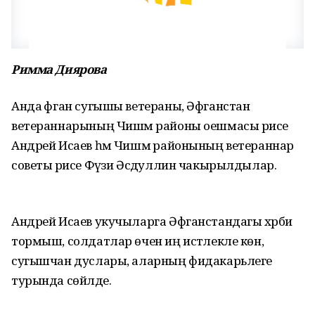
Римма Диярова
Анда әфган сугышы ветераны, Әфганстан
ветераннарының Чишмә районы оешмасы рәисе
Андрей Исаев һәм Чишмә районының ветераннар
советы рәисе Фәүзи Әсәдуллин чакырылдылар.
Андрей Исаев укучыларга Әфганстандагы хәрби
тормыш, солдатлар өчен иң истәлекле көн,
сугышчан дуслары, аларның фидакарьлеге
турында сөйләде.