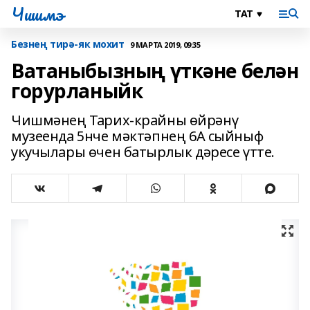
Чишмэ
Безнең тирә-як мохит
9 МАРТА 2019, 09:35
Ватаныбызның үткәне белән
горурланыйк
Чишмәнең Тарих-крайны өйрәнү
музеенда 5нче мәктәпнең 6А сыйныф
укучылары өчен батырлык дәресе үтте.