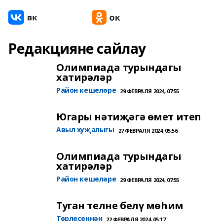
Редакцияне сайлау
Олимпиада турындагы
хатирәләр
Район кешеләре
29 ФЕВРАЛЯ 2024, 07:55
Югары нәтиҗәгә өмет итеп
Авыл хуҗалыгы
27 ФЕВРАЛЯ 2024, 05:56
Олимпиада турындагы
хатирәләр
Район кешеләре
29 ФЕВРАЛЯ 2024, 07:55
Туган телне белү мөһим
Төрлесеннән
22 ФЕВРАЛЯ 2024, 05:17