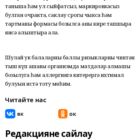
таныша һәм ул сыйфатсыз, маркировкасыз
булган очракта, саклау срогы чыкса һәм
тартманың формасы бозылса аны кире тапшыра
яисә алыштыра ала.
Шулай ук балаларның баллы ризыкларны чиктән
тыш күп ашавы организмда матдәләр алмашы
бозылуга һәм аллергиягә китерергә ихтимал
булуын истә тоту мөһим.
Читайте нас
Редакцияне сайлау