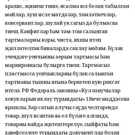
арахис, җимеш төше, ясалма юл белән табылган
майлар, хуш исле матдәләр, тәмләткечләр,
консервантлар, шулай ук сагыз да булмаска
тиеш. Кәнфитләр һәм тәм-том салынган
тартмаларны коры, чиста, яхшы итеп
җилләтелгән биналарда саклау мөһим. Бүләк
эчендәге уенчыкның аерым тартмасы һәм
маркировкасы булырга тиеш. Тартмасыз
пластмасса уенчыкларны бүләк салынган
тартманың тышкы ягына беркетеп кую рөхсәт
ителә. РФ Федераль законның «Кулланучылар
хокукларын яклау турындагы» 18нче маддәсенә
ярашлы, һәр сатып алучы сәүдә челтәрендә
товар, шул исәптән яңа ел бүләге алганда,
товарның кайда җитештерелүе, сыйфаты һәм
хәвефсезлеге турындагы документлар белән