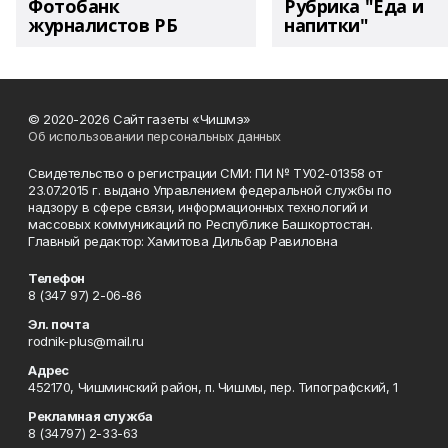
Фотобанк
Рубрика "Еда и
журналистов РБ
напитки"
© 2020-2026 Сайт газеты «Чишмэ»
Об использовании персональных данных
Свидетельство о регистрации СМИ: ПИ № ТУ02-01358 от
23.07.2015 г. выдано Управлением федеральной службы по
надзору в сфере связи, информационных технологий и
массовых коммуникаций по Республике Башкортостан.
Главный редактор: Хамитова Дильбар Равиловна
Телефон
8 (347 97) 2-06-86
Эл. почта
rodnik-plus@mail.ru
Адрес
452170, Чишминский район, п. Чишмы, пер. Типографский, 1
Рекламная служба
8 (34797) 2-33-63