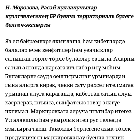
Н. Морозова, Рәсәй кулланучылар
күзәтчелегенең БР буенча территориаль бүлеге
белгеч-эксперты
Яңа ел бәйрәмнәре якынлаша, һәм кибетләрдә
балалар өчен кәнфитләр һәм уенчыклар
салынган төрле-төрле бүләкләр сатыла. Аларны
сатып алганда нәрсәгә игътибар итү мөһим.
Бүләкләрне сәүдә оештырылган урыннардан
гына алырга кирәк, чөнки сату рөхсәт ителмәгән
урыннан алуга караганда, кибеттән сатып алуың
хәерлерәк, югыйсә, сыйфатсыз товар эләгүе
ихтимал. Маркировкага аеруча игътибар итегез.
Ул аңлаешлы һәм укырлык итеп рус телендә
язылырга тиеш. Таможня берлегенең азык-төлек
продукциясен маркировкалау буенча техник