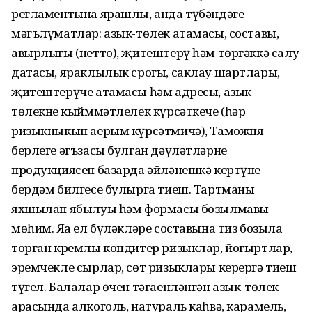
регламентына ярашлы, анда түбәндәге
мәгълүматлар: азык-төлек атамасы, составы,
авырлыгы (нетто), җитештерү һәм төргәккә салу
датасы, яраклылык срогы, саклау шартлары,
җитештерүче атамасы һәм адресы, азык-
төлекнең кыйммәтлелек күрсәткече (һәр
ризыкныкын аерым күрсәтмичә), Таможня
берлеге әгъзасы булган дәүләтләрнең
продукциясен базарда әйләнешкә кертүнең
бердәм билгесе булырга тиеш. Тартманың
яхшылап ябылуы һәм формасы бозылмавы
мөһим. Яңа ел бүләкләре составына тиз бозыла
торган кремлы кондитер ризыклар, йогыртлар,
эремчекле сырлар, сөт ризыклары керергә тиеш
түгел. Балалар өчен тәгаенләнгән азык-төлек
арасында алкоголь, натураль каһвә, карамель,