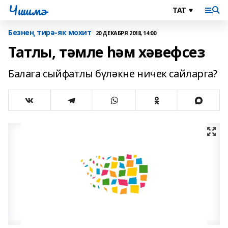
Чишмэ
Безнең тирә-як мохит
20 ДЕКАБРЯ 2018, 14:00
Татлы, тәмле һәм хәвефсез
Балага сыйфатлы бүләкне ничек сайларга?