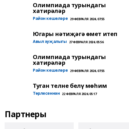
Олимпиада турындагы
хатирәләр
Район кешеләре
29 ФЕВРАЛЯ 2024, 07:55
Югары нәтиҗәгә өмет итеп
Авыл хуҗалыгы
27 ФЕВРАЛЯ 2024, 05:56
Олимпиада турындагы
хатирәләр
Район кешеләре
29 ФЕВРАЛЯ 2024, 07:55
Туган телне белү мөһим
Төрлесеннән
22 ФЕВРАЛЯ 2024, 05:17
Партнеры