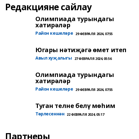
Редакцияне сайлау
Олимпиада турындагы
хатирәләр
Район кешеләре
29 ФЕВРАЛЯ 2024, 07:55
Югары нәтиҗәгә өмет итеп
Авыл хуҗалыгы
27 ФЕВРАЛЯ 2024, 05:56
Олимпиада турындагы
хатирәләр
Район кешеләре
29 ФЕВРАЛЯ 2024, 07:55
Туган телне белү мөһим
Төрлесеннән
22 ФЕВРАЛЯ 2024, 05:17
Партнеры