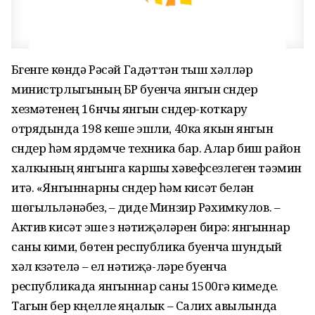
Бүгенге көндә Рәсәй Гадәттән тыш хәлләр
министрлыгының БР буенча янгын сүндерү
хезмәтенең 16нчы янгын сүндерү-коткару
отрядында 198 кеше эшли, 40ка якын янгын
сүндерү һәм ярдәмче техника бар. Алар биш район
халкының янгынга каршы хәвефсезлеген тәэмин
итә. «Янгыннарны сүндерү һәм кисәтү белән
шөгыльләнәбез, – диде Минзир Рәхимкулов. –
Актив кисәтү эше үз нәтиҗәләрен бирә: янгыннар
саны кими, бөтен республика буенча шундый
хәл күзәтелә – ел нәтиҗә-ләре буенча
республикада янгыннар саны 1500гә кимеде.
Тагын бер күңелле яңалык – Салих авылында