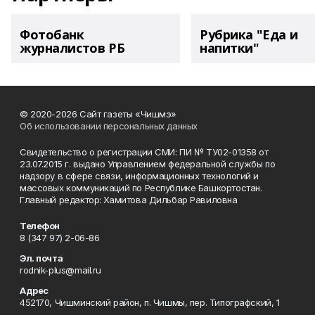
Фотобанк
Рубрика "Еда и
журналистов РБ
напитки"
© 2020-2026 Сайт газеты «Чишмэ»
Об использовании персональных данных
Свидетельство о регистрации СМИ: ПИ № ТУ02-01358 от
23.07.2015 г. выдано Управлением федеральной службы по
надзору в сфере связи, информационных технологий и
массовых коммуникаций по Республике Башкортостан.
Главный редактор: Хамитова Дильбар Равиловна
Телефон
8 (347 97) 2-06-86
Эл. почта
rodnik-plus@mail.ru
Адрес
452170, Чишминский район, п. Чишмы, пер. Типографский, 1