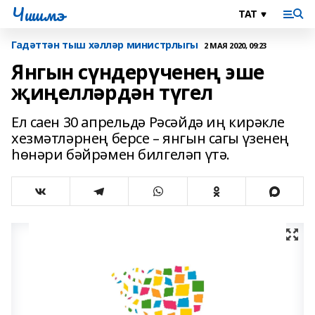
Чишмэ
Гадәттән тыш хәлләр министрлыгы
2 МАЯ 2020, 09:23
Янгын сүндерүченең эше
җиңелләрдән түгел
Ел саен 30 апрельдә Рәсәйдә иң кирәкле
хезмәтләрнең берсе – янгын сагы үзенең
һөнәри бәйрәмен билгеләп үтә.