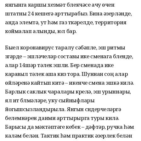
янгынга каршы хезмәт бүлекчәсе ачу өчен
штатны 24 кешегә арттырабыз. Бина әзерләнде,
анда элемтә, ут һәм газ үткәрелде, территория
коймалап алынды, юл бар.
Быел коронавирус таралу сәбәпле, эш ритмы
үзгәрде – эшләүчеләр составы ике сменага бүленде,
алар 14шәр тәүлек эшли. Бер сменада ике
каравыл тәүлек аша кизү тора. Шуннан соң алар
өйләренә кайтып китә – икенче смена эшкә килә.
Барлык саклык чаралары күрелә, эш урыннары,
ял итү бүлмәләре, уку сыйныфлары
йогышсызландырыла. Янгын сүндерүчеләргә
белемнәрен даими арттырырга туры килә.
Барысы да мәктәптәге кебек – дәфтәр, ручка һәм
каләм белән. Тактик һәм практик әзерлек белән