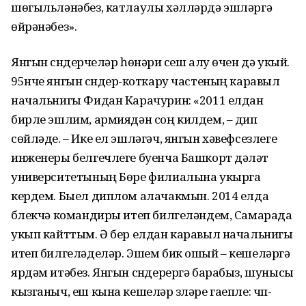
шөгыльләнәбез, катлаулы хәлләрдә эшләргә
өйрәнәбез».
Янгын сүндерүчеләр һөнәри үсеш алу өчен дә укый.
95нче янгын сүндерү-коткару частеның каравыл
начальнигы Фидан Карачурин: «2011 елдан
бирле эшлим, армиядән соң килдем, – дип
сөйләде. – Ике ел эшләгәч, янгын хәвефсезлеге
инженеры белгечлеге буенча Башкорт дәүләт
университетының Бөре филиалына укырга
кердем. Быел диплом алачакмын. 2014 елда
бүлекчә командиры итеп билгеләндем, Самарада
укып кайттым. Ә бер елдан каравыл начальнигы
итеп билгеләделәр. Эшем бик ошый – кешеләргә
ярдәм итәбез. Янгын сүндерергә барабыз, шунысы
кызганыч, еш кына кешеләр үзләре гаепле: чүп-