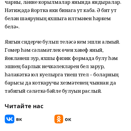
чарны, үләнне корылмалар янында яндыралар.
Нәтиҗәдә йортка яки бинага ут каба. Ә бит ут
белән шаяруның яхшыга илтмәвен һәркем
белә».
Янгын сүндерүче булып теләсә кем эшли алмый.
Гомер һәм сәламәтлек өчен хәвеф яный,
йөкләнеш зур, яхшы физик формада булу һәм
эшнең барлык нечкәлекләрен белү зарур,
һәлакәткә юл куелырга тиеш түгел – боларның
барысы да коткаручы хезмәтенең чыннан да
табигый сәләткә бәйле булуын раслый.
Читайте нас