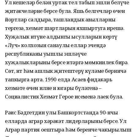
Ул кешеләр белән уртак тел табып эшли белүче
җитәкчеләрнең берсе була. Яшь белгечләр өчен
йортлар салдыра, ташландык авылларны
тергезә, хезмәт шартларын яхшыртуга ирешә.
Хуҗалык итүнең алдынгы ысулларын кертү
«Луч» колхозын санаулы еллар эчендә
республиканың уңышлы эшләүче
хуҗалыкларының берсе итәргә мөмкинлек бирә.
Сөт, ит һәм ашлык җитештерү күләме берничә
тапкырга арта. 1990 елда Асаев фидакарь
хезмәте өчен илнең иң югары бүләгенә –
Социалистик Хезмәт Герое исеменә лаек була.
Рәис Бәдгетдин улы Башкортстанда 90-нчы
елларда аграр хәрәкәт лидерларының берсе. Ул
Аграр партия оештыра һәм беренче чакырылыш