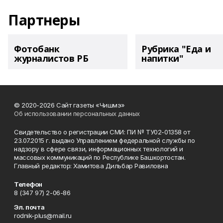
Партнеры
Фотобанк
Рубрика "Еда и
журналистов РБ
напитки"
© 2020-2026 Сайт газеты «Чишмэ»
Об использовании персональных данных
Свидетельство о регистрации СМИ: ПИ № ТУ02-01358 от
23.07.2015 г. выдано Управлением федеральной службы по
надзору в сфере связи, информационных технологий и
массовых коммуникаций по Республике Башкортостан.
Главный редактор: Хамитова Дильбар Равиловна
Телефон
8 (347 97) 2-06-86
Эл. почта
rodnik-plus@mail.ru