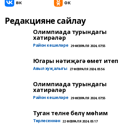
Редакцияне сайлау
Олимпиада турындагы
хатирәләр
Район кешеләре
29 ФЕВРАЛЯ 2024, 07:55
Югары нәтиҗәгә өмет итеп
Авыл хуҗалыгы
27 ФЕВРАЛЯ 2024, 05:56
Олимпиада турындагы
хатирәләр
Район кешеләре
29 ФЕВРАЛЯ 2024, 07:55
Туган телне белү мөһим
Төрлесеннән
22 ФЕВРАЛЯ 2024, 05:17