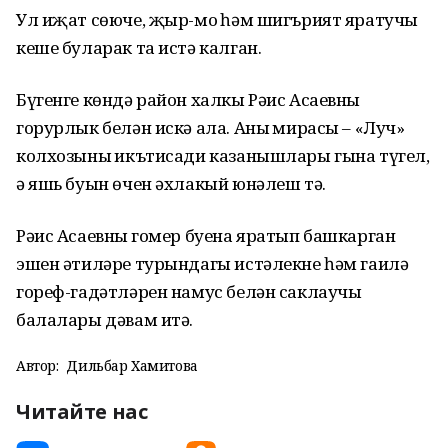
Ул иҗат сөюче, җыр-моң һәм шигърият яратучы
кеше буларак та истә калган.
Бүгенге көндә район халкы Рәис Асаевны
горурлык белән искә ала. Аның мирасы – «Луч»
колхозының икътисади казанышлары гына түгел,
ә яшь буын өчен әхлакый юнәлеш тә.
Рәис Асаевның гомер буена яратып башкарган
эшен әтиләре турындагы истәлекне һәм гаилә
гореф-гадәтләрен намус белән саклаучы
балалары дәвам итә.
Автор:
Дильбар Хамитова
Читайте нас