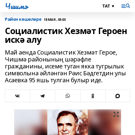
Чишмэ
Район кешеләре
18 МАЯ , 05:03
Социалистик Хезмәт Героен
искә алу
Май аенда Социалистик Хезмәт Герое,
Чишмә районының шәрәфле
гражданины, исеме туган якка тугрылык
символына әйләнгән Рәис Бәдгетдин улы
Асаевка 95 яшь тулган булыр иде.