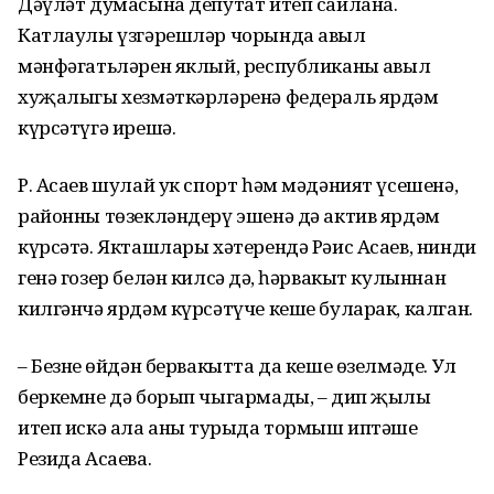
Дәүләт думасына депутат итеп сайлана.
Катлаулы үзгәрешләр чорында авыл
мәнфәгатьләрен яклый, республиканың авыл
хуҗалыгы хезмәткәрләренә федераль ярдәм
күрсәтүгә ирешә.
Р. Асаев шулай ук спорт һәм мәдәният үсешенә,
районны төзекләндерү эшенә дә актив ярдәм
күрсәтә. Якташлары хәтерендә Рәис Асаев, нинди
генә гозер белән килсәң дә, һәрвакыт кулыннан
килгәнчә ярдәм күрсәтүче кеше буларак, калган.
– Безнең өйдән бервакытта да кеше өзелмәде. Ул
беркемне дә борып чыгармады, – дип җылы
итеп искә ала аның турыда тормыш иптәше
Резида Асаева.