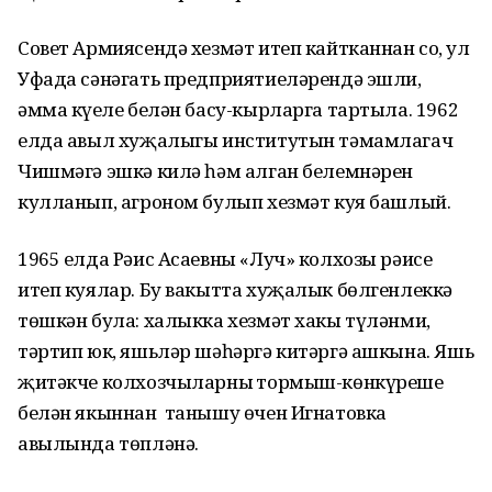
Совет Армиясендә хезмәт итеп кайтканнан соң, ул
Уфада сәнәгать предприятиеләрендә эшли,
әмма күңеле белән басу-кырларга тартыла. 1962
елда авыл хуҗалыгы институтын тәмамлагач
Чишмәгә эшкә килә һәм алган белемнәрен
кулланып, агроном булып хезмәт куя башлый.
1965 елда Рәис Асаевны «Луч» колхозы рәисе
итеп куялар. Бу вакытта хуҗалык бөлгенлеккә
төшкән була: халыкка хезмәт хакы түләнми,
тәртип юк, яшьләр шәһәргә китәргә ашкына. Яшь
җитәкче колхозчыларның тормыш-көнкүреше
белән якыннан танышу өчен Игнатовка
авылында төпләнә.