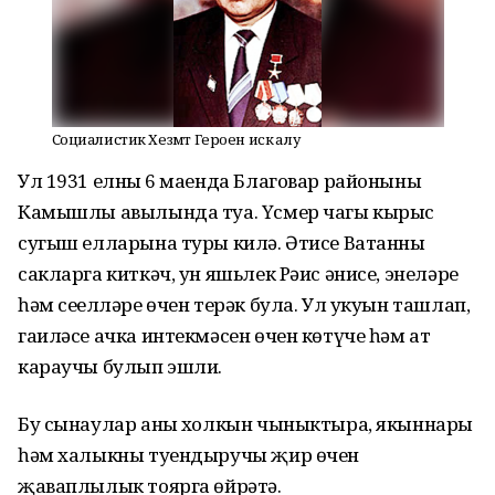
Социалистик Хезмәт Героен искә алу
Ул 1931 елның 6 маенда Благовар районының
Камышлы авылында туа. Үсмер чагы кырыс
сугыш елларына туры килә. Әтисе Ватанны
сакларга киткәч, ун яшьлек Рәис әнисе, энеләре
һәм сеңелләре өчен терәк була. Ул укуын ташлап,
гаиләсе ачка интекмәсен өчен көтүче һәм ат
караучы булып эшли.
Бу сынаулар аның холкын чыныктыра, якыннары
һәм халыкны туендыручы җир өчен
җаваплылык тоярга өйрәтә.