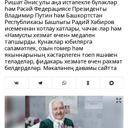
Ришат Әнис улы аңа истәлекле бүләкләр
һәм Рәсәй Федерациясе Президенты
Владимир Путин һәм Башкортстан
Республикасы Башлыгы Радий Хәбиров
исеменнән котлау хатлары, чәчәк-ләр һәм
«Намуслы хезмәт өчен» медален
тапшырды. Кунаклар юбилярга
сәламәтлек, озын гомер һәм
якыннарының хәстәрлеген тоеп яшәвен
теләделәр, фидакарь хезмәте өчен рәхмәт
белдерделәр. Мәкаләнең дәвамы сайтта