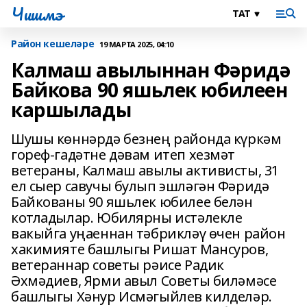
Чишмэ
Район кешеләре
19 МАРТА 2025, 04:10
Калмаш авылыннан Фәридә
Байкова 90 яшьлек юбилеен
каршылады
Шушы көннәрдә безнең районда күркәм
гореф-гадәтне дәвам итеп хезмәт
ветераны, Калмаш авылы активисты, 31
ел сыер савучы булып эшләгән Фәридә
Байкованы 90 яшьлек юбилее белән
котладылар. Юбилярны истәлекле
вакыйга уңаеннан тәбрикләү өчен район
хакимияте башлыгы Ришат Мансуров,
ветераннар советы рәисе Радик
Әхмәдиев, Ярми авыл Советы биләмәсе
башлыгы Хәнур Исмәгыйлев килделәр.