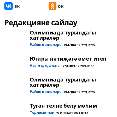
Редакцияне сайлау
Олимпиада турындагы
хатирәләр
Район кешеләре
29 ФЕВРАЛЯ 2024, 07:55
Югары нәтиҗәгә өмет итеп
Авыл хуҗалыгы
27 ФЕВРАЛЯ 2024, 05:56
Олимпиада турындагы
хатирәләр
Район кешеләре
29 ФЕВРАЛЯ 2024, 07:55
Туган телне белү мөһим
Төрлесеннән
22 ФЕВРАЛЯ 2024, 05:17