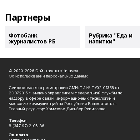
Партнеры
Фотобанк
Рубрика "Еда и
журналистов РБ
напитки"
© 2020-2026 Сайт газеты «Чишмэ»
Об использовании персональных данных
Свидетельство о регистрации СМИ: ПИ № ТУ02-01358 от
23.07.2015 г. выдано Управлением федеральной службы по
надзору в сфере связи, информационных технологий и
массовых коммуникаций по Республике Башкортостан.
Главный редактор: Хамитова Дильбар Равиловна
Телефон
8 (347 97) 2-06-86
Эл. почта