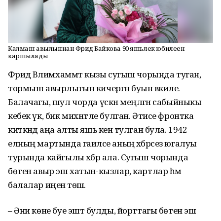
Калмаш авылыннан Фәридә Байкова 90 яшьлек юбилеен
каршылады
Фәридә Вәлимхаммәт кызы сугыш чорында туган,
тормыш авырлыгын кичергән буын вәкиле.
Балачагы, шул чорда үскән меңләгән сабыйныкы
кебек үк, бик михнәтле булган. Әтисе фронтка
киткәндә аңа алты яшь кенә тулган була. 1942
елның мартында гаиләсе аның хәбәрсез югалуы
турында кайгылы хәбәр ала. Сугыш чорында
бөтен авыр эш хатын-кызлар, картлар һәм
балалар иңенә төшә.
– Әни көне буе эштә булды, йорттагы бөтен эш