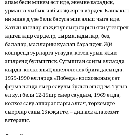
апам белән минем өстә иде, энемне карадык,
урманга чыбык-чабык җыярга йөрдек. Кайвакыт
әни мине дә үзе белән басуга эшкә алып чыга иде.
Хатын-кызлар яз җитүгә сыерларын яки үгезләрен
җигеп җир сөрделәр, тырмаладылар, ә без,
балалар, малларны куалап бара идек. Җәй
көннәрендә зурларга утауда, көзен урып-җыю
эшләрендә булыштык. Сугыштан соңгы елларда
кырда, колхозның яшелчәчелек бригадасында, ә
1959-1990 елларда «Победа» колхозының сөт
фермасында сыер савучы булып эшләдем. Тугыз
ел кул белән 12-15шәр сыер саудым, ә 1969 елда,
колхоз саву аппаратлары алгач, төркемдәге
сыерлар саны 25кә җитте, – дип искә ала хезмәт
ветераны.