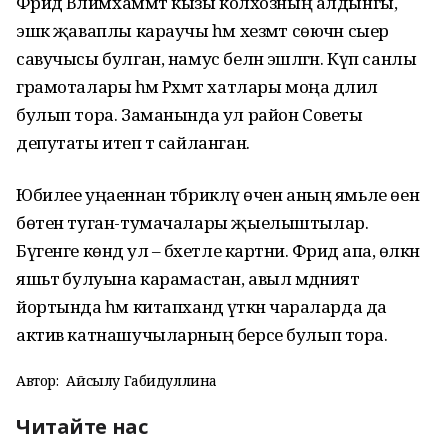
Фәридә Вәлимхаммәт кызы колхозның алдынгы,
эшкә җаваплы караучы һәм хезмәт сөючән сыер
савучысы булган, намус белән эшләгән. Күп санлы
грамоталары һәм Рәхмәт хатлары моңа дәлил
булып тора. Заманында ул район Советы
депутаты итеп тә сайланган.
Юбилее уңаеннан тәбрикләү өчен аның ямьле өенә
бөтен туган-тумачалары җыелыштылар.
Бүгенге көндә ул – бәхетле картәни. Фәридә апа, өлкән
яшьтә булуына карамастан, авыл мәдәният
йортында һәм китапханәдә үткән чараларда да
актив катнашучыларның берсе булып тора.
Автор:
Айсылу Габидуллина
Читайте нас