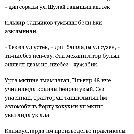
– дип сорады ул. Шулай танышып киттек.
Ильвир Садыйков тумышы белән Бәкәй
авылыннан.
Без өч ул үстек, – дип башлады ул сүзен, –
–
әти-әниебез исән-сау. Әти механизатор булып
эшләвен дәвам итә, әниебез – хуҗабикә.
Урта мәктәпне тәмамлагач, Ильвир 48-нче
училищеда кранчы һөнәренә укый. Сүз
уңаеннан, тракторчы таныклыгын һәм
автомобиль йөртү хокукын ул мәктәптә
укыганда ук ала.
Каникулларда һәм производство практикасы