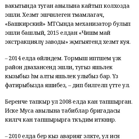
вакытында туган авылына кайтып колхозда
эшли. Хезмәт эшчәнлеген тәмамлагач,
«Башкирский» МТСында механизатор булып
эшли башлый, 2015 елдан «Чишмә май
экстракцияләү заводы» җәмгыятендә хезмәт куя.
2014 елда өйләндем. Тормыш иптәшем үзәк
–
район дәваханәсендә эшли, тугыз яшьлек
кызыбыз һәм алты яшьлек улыбыз бар. Үз
фатирыбызда яшибез, – дип билгеләп үтте ул.
Беренче тапкыр ул 2008 елда кан тапшырган.
Иске Муса авылына табиблар бригадасы
килгәч кан тапшырырга тәкъдим иткәннәр.
2010 елда бер кыз авариягә эләкте, ул исән
–