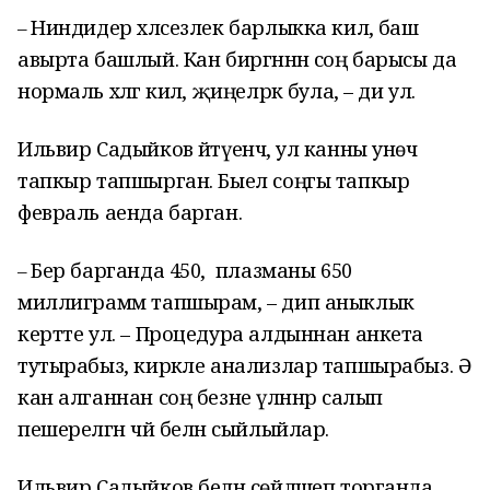
Ниндидер хәлсезлек барлыкка килә, баш
–
авырта башлый. Кан биргәннән соң барысы да
нормаль хәлгә килә, җиңелрәк була, – ди ул.
Ильвир Садыйков әйтүенчә, ул канны унөч
тапкыр тапшырган. Быел соңгы тапкыр
февраль аенда барган.
Бер барганда 450, ә плазманы 650
–
миллиграмм тапшырам, – дип аныклык
кертте ул. – Процедура алдыннан анкета
тутырабыз, кирәкле анализлар тапшырабыз. Ә
кан алганнан соң безне үләннәр салып
пешерелгән чәй белән сыйлыйлар.
Ильвир Садыйков белән сөйләшеп торганда