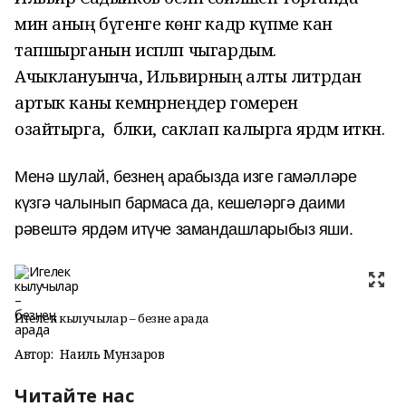
мин аның бүгенге көнгә кадәр күпме кан
тапшырганын исәпләп чыгардым.
Ачыклануынча, Ильвирның алты литрдан
артык каны кемнәрнеңдер гомерен
озайтырга, ә бәлки, саклап калырга ярдәм иткән.
Менә шулай, безнең арабызда изге гамәлләре
күзгә чалынып бармаса да, кешеләргә даими
рәвештә ярдәм итүче замандашларыбыз яши.
Игелек кылучылар – безнең арада
Автор:
Наиль Мунзаров
Читайте нас