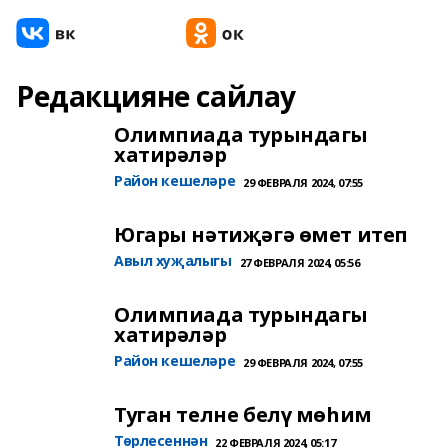
Редакцияне сайлау
Олимпиада турындагы
хатирәләр
Район кешеләре
29 ФЕВРАЛЯ 2024, 07:55
Югары нәтиҗәгә өмет итеп
Авыл хуҗалыгы
27 ФЕВРАЛЯ 2024, 05:56
Олимпиада турындагы
хатирәләр
Район кешеләре
29 ФЕВРАЛЯ 2024, 07:55
Туган телне белү мөһим
Төрлесеннән
22 ФЕВРАЛЯ 2024, 05:17