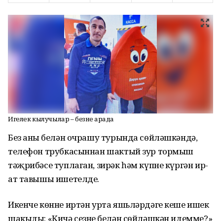
Игелек кылучылар – безнең арада
Без аның белән очрашу турында сөйләшкәндә,
телефон трубкасыннан шактый зур тормыш
тәҗрибәсе туплаган, зирәк һәм күпне күргән ир-
ат тавышы ишетелде.
Икенче көнне иртән урта яшьләрдәге кеше ишек
шакыды: «Кичә сезнең белән сөйләшкән идемме?»