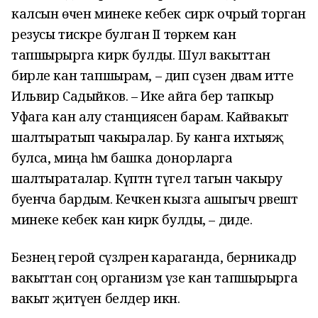
калсын өчен минеке кебек сирәк очрый торган
резусы тискәре булган II төркем кан
тапшырырга кирәк булды. Шул вакыттан
бирле кан тапшырам, – дип сүзен дәвам итте
Ильвир Садыйков. – Ике айга бер тапкыр
Уфага кан алу станциясенә барам. Кайвакыт
шалтыратып чакыралар. Бу канга ихтыяҗ
булса, миңа һәм башка донорларга
шалтыраталар. Күптән түгел тагын чакыру
буенча бардым. Кечкенә кызга ашыгыч рәвештә
минеке кебек кан кирәк булды, – диде.
Безнең герой сүзләренә караганда, берникадәр
вакыттан соң организм үзе кан тапшырырга
вакыт җитүен белдерә икән.