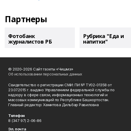
Партнеры
Фотобанк
Рубрика "Еда и
журналистов РБ
напитки"
© 2020-2026 Сайт газеты «Чишмэ»
Об использовании персональных данных
Свидетельство о регистрации СМИ: ПИ № ТУ02-01358 от
23.07.2015 г. выдано Управлением федеральной службы по
надзору в сфере связи, информационных технологий и
массовых коммуникаций по Республике Башкортостан.
Главный редактор: Хамитова Дильбар Равиловна
Телефон
8 (347 97) 2-06-86
Эл. почта