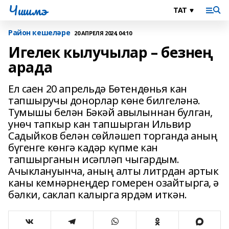
Чишмэ
Район кешеләре
20 АПРЕЛЯ 2024, 04:10
Игелек кылучылар – безнең
арада
Ел саен 20 апрельдә Бөтендөнья кан
тапшыручы донорлар көне билгеләнә.
Тумышы белән Бәкәй авылыннан булган,
унөч тапкыр кан тапшырган Ильвир
Садыйков белән сөйләшеп торганда аның
бүгенге көнгә кадәр күпме кан
тапшырганын исәпләп чыгардым.
Ачыклануынча, аның алты литрдан артык
каны кемнәрнеңдер гомерен озайтырга, ә
бәлки, саклап калырга ярдәм иткән.