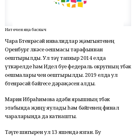
Иҗат өчен яңа баскыч
Чара Бөтенрәсәй инвалидлар җәмгыятенең
Оренбург өлкәсе оешмасы тарафыннан
оештырылды. Ул тәү тапкыр 2014 елда
үткәрелде һәм Идел буе федераль округның төбәк
оешмалары өчен оештырылды. 2019 елда ул
бөтенрәсәй бәйгесе дәрәҗәсен алды.
Мария Ибраһимова әдәби ярышның төбәк
этабында җиңү яулады һәм бәйгенең финал
чараларында да катнашты.
Тәүге шигырен ул 13 яшендә язган. Бу