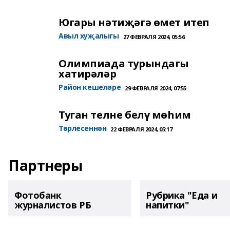
Югары нәтиҗәгә өмет итеп
Авыл хуҗалыгы
27 ФЕВРАЛЯ 2024, 05:56
Олимпиада турындагы
хатирәләр
Район кешеләре
29 ФЕВРАЛЯ 2024, 07:55
Туган телне белү мөһим
Төрлесеннән
22 ФЕВРАЛЯ 2024, 05:17
Партнеры
Фотобанк
Рубрика "Еда и
журналистов РБ
напитки"