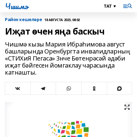
Чишмэ
Район кешеләре
18 АВГУСТА 2023, 08:02
Иҗат өчен яңа баскыч
Чишмә кызы Мария Ибраһимова август
башларында Оренбургта инвалидларның
«СТИХиЯ Пегаса» 3нче Бөтенрәсәй әдәби
иҗат бәйгесен йомгаклау чарасында
катнашты.