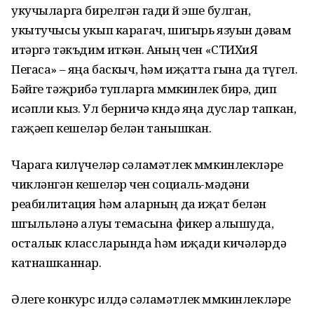
укучыларга бирелгән гади өй эше булган,
укытучысы укып карагач, шигырь язуын дәвам
итәргә тәкъдим иткән. Аның өчен «СТИХиЯ
Пегаса» – яңа баскыч, һәм иҗатта гына да түгел.
Бәйге тәҗрибә тупларга мөмкинлек бирә, дип
исәпли кыз. Ул берничә көндә яңа дуслар тапкан,
гаҗәеп кешеләр белән танышкан.
Чарага килүчеләр сәламәтлек мөмкинлекләре
чикләнгән кешеләр өчен социаль-мәдәни
реабилитация һәм аларның да иҗат белән
шөгыльләнә алуы темасына фикер алышуда,
осталык классларында һәм иҗади кичәләрдә
катнашканнар.
Әлеге конкурс илдә сәламәтлек мөмкинлекләре