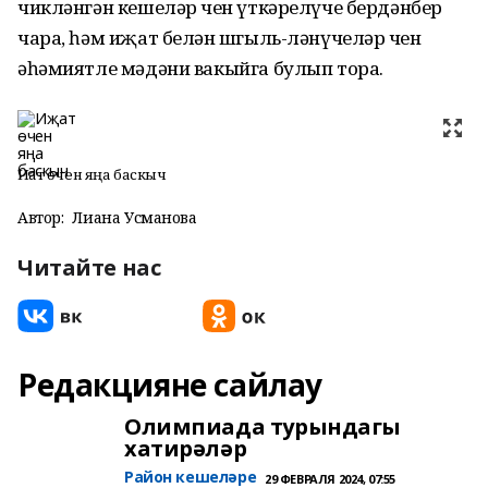
чикләнгән кешеләр өчен үткәрелүче бердәнбер
чара, һәм иҗат белән шөгыль-ләнүчеләр өчен
әһәмиятле мәдәни вакыйга булып тора.
Иҗат өчен яңа баскыч
Автор:
Лиана Усманова
Читайте нас
Редакцияне сайлау
Олимпиада турындагы
хатирәләр
Район кешеләре
29 ФЕВРАЛЯ 2024, 07:55