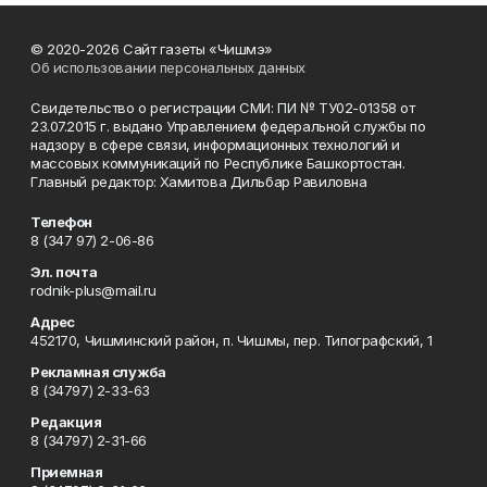
© 2020-2026 Сайт газеты «Чишмэ»
Об использовании персональных данных
Свидетельство о регистрации СМИ: ПИ № ТУ02-01358 от
23.07.2015 г. выдано Управлением федеральной службы по
надзору в сфере связи, информационных технологий и
массовых коммуникаций по Республике Башкортостан.
Главный редактор: Хамитова Дильбар Равиловна
Телефон
8 (347 97) 2-06-86
Эл. почта
rodnik-plus@mail.ru
Адрес
452170, Чишминский район, п. Чишмы, пер. Типографский, 1
Рекламная служба
8 (34797) 2-33-63
Редакция
8 (34797) 2-31-66
Приемная