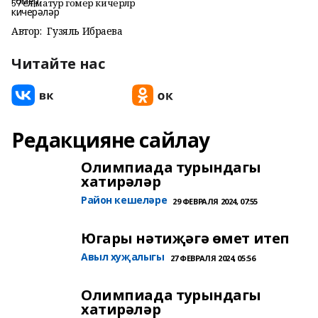
57 ел матур гомер кичерәләр
Автор:
Гузяль Ибраева
Читайте нас
Редакцияне сайлау
Олимпиада турындагы
хатирәләр
Район кешеләре
29 ФЕВРАЛЯ 2024, 07:55
Югары нәтиҗәгә өмет итеп
Авыл хуҗалыгы
27 ФЕВРАЛЯ 2024, 05:56
Олимпиада турындагы
хатирәләр