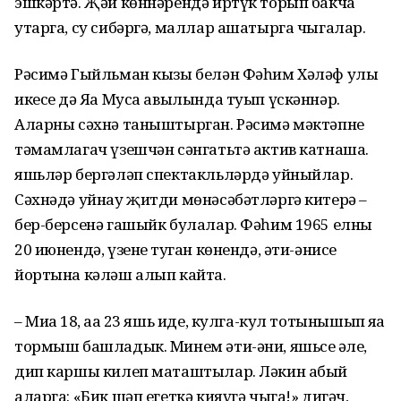
эшкәртә. Җәй көннәрендә иртүк торып бакча
утарга, су сибәргә, маллар ашатырга чыгалар.
Рәсимә Гыйльман кызы белән Фәһим Хәләф улы
икесе дә Яңа Муса авылында туып үскәннәр.
Аларны сәхнә таныштырган. Рәсимә мәктәпне
тәмамлагач үзешчән сәнгатьтә актив катнаша.
яшьләр бергәләп спектакльләрдә уйныйлар.
Сәхнәдә уйнау җитди мөнәсәбәтләргә китерә –
бер-берсенә гашыйк булалар. Фәһим 1965 елның
20 июнендә, үзенең туган көнендә, әти-әнисе
йортына кәләш алып кайта.
– Миңа 18, аңа 23 яшь иде, кулга-кул тотынышып яңа
тормыш башладык. Минем әти-әни, яшьсең әле,
дип каршы килеп маташтылар. Ләкин абый
аларга: «Бик шәп егеткә кияүгә чыга!» дигәч,