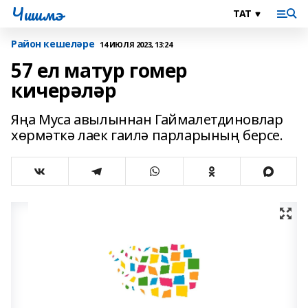
Чишмэ
Район кешеләре
14 ИЮЛЯ 2023, 13:24
57 ел матур гомер
кичерәләр
Яңа Муса авылыннан Гаймалетдиновлар
хөрмәткә лаек гаилә парларының берсе.