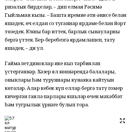
ризалык бирделәр, – дип елмая Рәсимә
Гыйльман кызы. – Башта иремнең әти-әнисе белән
яшәдек, өч елдан соң туганнар ярдәме белән йорт
төзедек. Юкны бар иттек, барлык сынауларны
бергә үттек. Бер-беребезгә ярдәмләшеп, тату
яшәдек, – ди ул.
Гаймалетдиновлар ике кыз тәрбияләп
үстергәннәр. Хәзер ял көннәрендә балалары,
оныклары һәм туруннары кунакка кайтуын
көтәләр. Алар кебек күп еллар бергә тату гомер
кичергән гаилә парлары яшьләр өчен мәхәббәт
һәм тугрылык үрнәге булып тора.