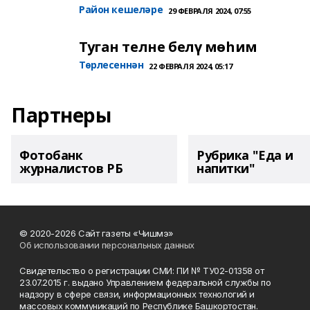
Район кешеләре
29 ФЕВРАЛЯ 2024, 07:55
Туган телне белү мөһим
Төрлесеннән
22 ФЕВРАЛЯ 2024, 05:17
Партнеры
Фотобанк
Рубрика "Еда и
журналистов РБ
напитки"
© 2020-2026 Сайт газеты «Чишмэ»
Об использовании персональных данных
Свидетельство о регистрации СМИ: ПИ № ТУ02-01358 от
23.07.2015 г. выдано Управлением федеральной службы по
надзору в сфере связи, информационных технологий и
массовых коммуникаций по Республике Башкортостан.