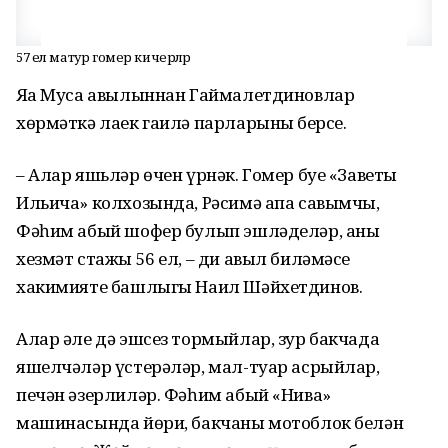
57 ел матур гомер кичерәләр
Яңа Муса авылыннан Гаймалетдиновлар
хөрмәткә лаек гаилә парларының берсе.
– Алар яшьләр өчен үрнәк. Гомер буе «Заветы
Ильича» колхозында, Рәсимә апа савымчы,
Фәһим абый шофер булып эшләделәр, аның
хезмәт стажы 56 ел, – ди авыл биләмәсе
хакимияте башлыгы Наил Шәйхетдинов.
Алар әле дә эшсез тормыйлар, зур бакчада
яшелчәләр үстерәләр, мал-туар асрыйлар,
печән әзерлиләр. Фәһим абый «Нива»
машинасында йөри, бакчаны мотоблок белән