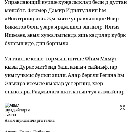
Управляющий күрше хуҗалыклар белән дә дустанә
мөнәсәбәттә. Фермер Дамир Идиятуллин һәм
«Новотроицкий» җәмгыяте управляющие Нәзир
Бикмәтов белән үзара ярдәмләшеп эшлиләр. Илгиз
Ишмаев, авыл хуҗалыгында яшь кадрлар күбрәк
булсын иде, дип борчыла.
Ул гаиләле кеше, тормыш иптәше Фәһимә Мәхмүт
кызы Дурас мәктәбендә башлангыч сыйныфлар
укытучысы булып эшли. Алар бергәләп Регина һәм
Эльвира исемле кызлар үстергәннәр, хәзер
оныклары Радмилага шатланып туя алмыйлар.
Авыл шундыйларга таяна
Автор:
Елена Дибаева