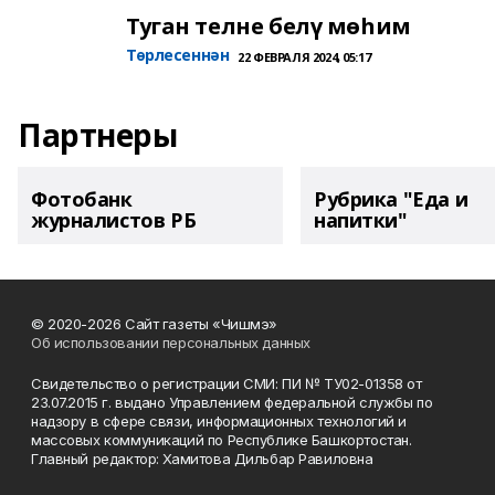
Туган телне белү мөһим
Төрлесеннән
22 ФЕВРАЛЯ 2024, 05:17
Партнеры
Фотобанк
Рубрика "Еда и
журналистов РБ
напитки"
© 2020-2026 Сайт газеты «Чишмэ»
Об использовании персональных данных
Свидетельство о регистрации СМИ: ПИ № ТУ02-01358 от
23.07.2015 г. выдано Управлением федеральной службы по
надзору в сфере связи, информационных технологий и
массовых коммуникаций по Республике Башкортостан.
Главный редактор: Хамитова Дильбар Равиловна