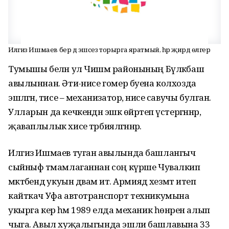
Илгиз Ишмаев бер дә эшсез торырга яратмый, һәр җирдә өлгерә
Тумышы белән ул Чишмә районының Бүләкбаш
авылыннан. Әти-әнисе гомер буена колхозда
эшләгән, әтисе – механизатор, әнисе савучы булган.
Улларын да кечкенәдән эшкә өйрәтеп үстергәннәр,
җаваплылык хисе тәрбияләгәннәр.
Илгиз Ишмаев туган авылында башлангыч
сыйныф тәмамлаганнан соң күрше Чувалкип
мәктәбендә укуын дәвам итә. Армиядә хезмәт итеп
кайткач Уфа автотранспорт техникумына
укырга керә һәм 1989 елда механик һөнәрен алып
чыга. Авыл хуҗалыгында эшли башлавына 33