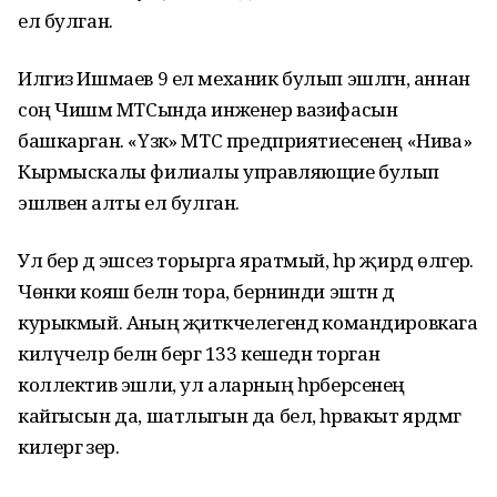
ел булган.
Илгиз Ишмаев 9 ел механик булып эшләгән, аннан
соң Чишмә МТСында инженер вазифасын
башкарган. «Үзәк» МТС предприятиесенең «Нива»
Кырмыскалы филиалы управляющие булып
эшләвенә алты ел булган.
Ул бер дә эшсез торырга яратмый, һәр җирдә өлгерә.
Чөнки кояш белән тора, бернинди эштән дә
курыкмый. Аның җитәкчелегендә командировкага
килүчеләр белән бергә 133 кешедән торган
коллектив эшли, ул аларның һәрберсенең
кайгысын да, шатлыгын да белә, һәрвакыт ярдәмгә
килергә әзер.