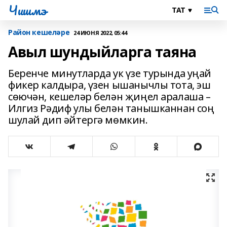
Чишмэ
Район кешеләре
24 ИЮНЯ 2022, 05:44
Авыл шундыйларга таяна
Беренче минутларда ук үзе турында уңай
фикер калдыра, үзен ышанычлы тота, эш
сөючән, кешеләр белән җиңел аралаша –
Илгиз Рәдиф улы белән танышканнан соң
шулай дип әйтергә мөмкин.