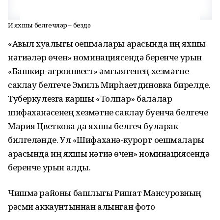
Иң яхшы белгечләр – бездә
«Авыл хуҗалыгы оешмалары арасында иң яхшы
нәтиҗәләр өчен» номинациясендә беренче урын
«Башкир-агроинвест» җәмгыятенең хезмәтне
саклау белгече Эмиль Мирһаҗетдиновка бирелде.
Туберкулезга каршы «Толпар» балалар
шифаханәсенең хезмәтне саклау буенча белгече
Мария Цветкова да яхшы белгеч буларак
билгеләнде. Ул «Шифаханә-курорт оешмалары
арасында иң яхшы нәтиҗә өчен» номинациясендә
беренче урын алды.
Чишмә районы башлыгы Ришат Мансуровның
рәсми аккаунтыннан алынган фото