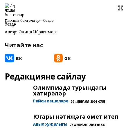
Иң яхшы белгечләр – бездә
Автор:
Элина Ибрагимова
Читайте нас
Редакцияне сайлау
Олимпиада турындагы
хатирәләр
Район кешеләре
29 ФЕВРАЛЯ 2024, 07:55
Югары нәтиҗәгә өмет итеп
Авыл хуҗалыгы
27 ФЕВРАЛЯ 2024, 05:56