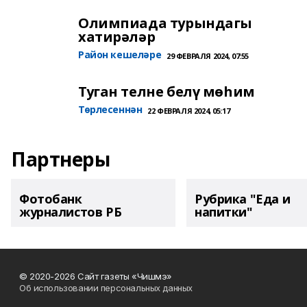
Олимпиада турындагы
хатирәләр
Район кешеләре
29 ФЕВРАЛЯ 2024, 07:55
Туган телне белү мөһим
Төрлесеннән
22 ФЕВРАЛЯ 2024, 05:17
Партнеры
Фотобанк
Рубрика "Еда и
журналистов РБ
напитки"
© 2020-2026 Сайт газеты «Чишмэ»
Об использовании персональных данных