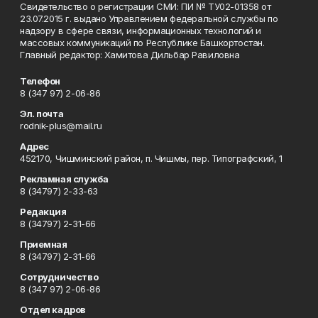
Свидетельство о регистрации СМИ: ПИ № ТУ02-01358 от
23.07.2015 г. выдано Управлением федеральной службы по
надзору в сфере связи, информационных технологий и
массовых коммуникаций по Республике Башкортостан.
Главный редактор: Хамитова Дильбар Равиловна
Телефон
8 (347 97) 2-06-86
Эл. почта
rodnik-plus@mail.ru
Адрес
452170, Чишминский район, п. Чишмы, пер. Типографский, 1
Рекламная служба
8 (34797) 2-33-63
Редакция
8 (34797) 2-31-66
Приемная
8 (34797) 2-31-66
Сотрудничество
8 (347 97) 2-06-86
Отдел кадров