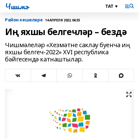
Чишмэ
Район кешеләре
14 АПРЕЛЯ 2022, 06:35
Иң яхшы белгечләр – бездә
Чишмәлеләр «Хезмәтне саклау буенча иң
яхшы белгеч-2022» XVI республика
бәйгесендә катнаштылар.