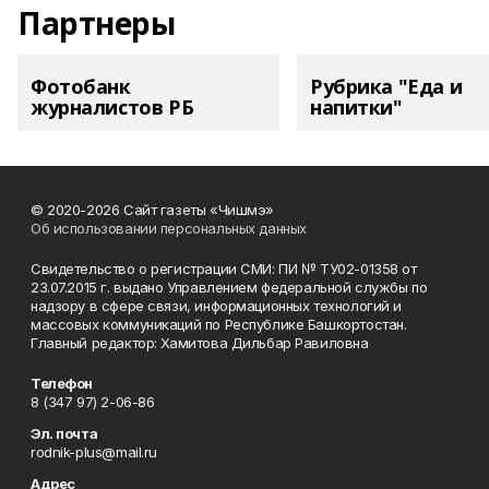
Партнеры
Фотобанк
Рубрика "Еда и
журналистов РБ
напитки"
© 2020-2026 Сайт газеты «Чишмэ»
Об использовании персональных данных
Свидетельство о регистрации СМИ: ПИ № ТУ02-01358 от
23.07.2015 г. выдано Управлением федеральной службы по
надзору в сфере связи, информационных технологий и
массовых коммуникаций по Республике Башкортостан.
Главный редактор: Хамитова Дильбар Равиловна
Телефон
8 (347 97) 2-06-86
Эл. почта
rodnik-plus@mail.ru
Адрес