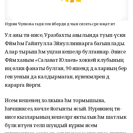
Нурия Чулкова гади генә әйбердән дә чын сәнгать әсәре иҗат итә
Ул аны әти-әнисе, Уразбахты авылында туып-үскән
Фәймә һәм Гайнәтулла Зәйнуллиннарга багышлады.
Алар тырыш һәм уңган кешеләр булганнар. Әнисе
Фәймә ханым «Салават Юлаев» хоккей клубының
иң өлкән фанаты булган, 90 яшендә дә аларның бер
генә уенын да калдырмаган, күнекмәләрен дә
карарга йөргән.
Исем кешенең холкына һәм тормышына,
һичшиксез, көчле йогынты ясый. Нуриянең әти-
әнисе кызларының кешеләргә яктылык һәм шатлык
бүләк итүен теләп шундый күркәм исем