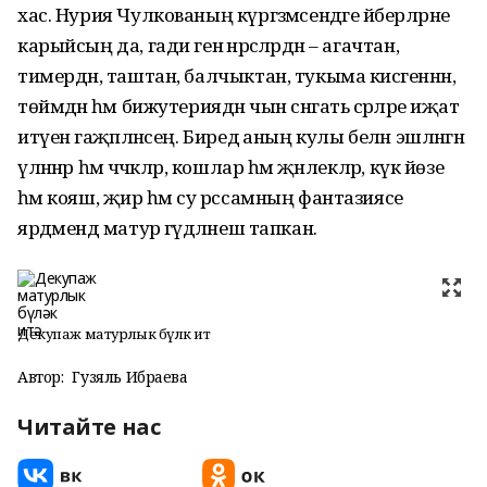
хас. Нурия Чулкованың күргәзмәсендәге әйберләрне
карыйсың да, гади генә нәрсәләрдән – агачтан,
тимердән, таштан, балчыктан, тукыма кисәгеннән,
төймәдән һәм бижутериядән чын сәнгать әсәрләре иҗат
итүенә гаҗәпләнәсең. Биредә аның кулы белән эшләнгән
үләннәр һәм чәчәкләр, кошлар һәм җәнлекләр, күк йөзе
һәм кояш, җир һәм су рәссамның фантазиясе
ярдәмендә матур гәүдәләнеш тапкан.
Декупаж матурлык бүләк итә
Автор:
Гузяль Ибраева
Читайте нас