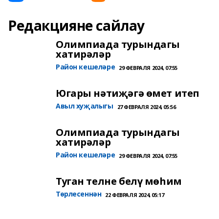
Редакцияне сайлау
Олимпиада турындагы
хатирәләр
Район кешеләре
29 ФЕВРАЛЯ 2024, 07:55
Югары нәтиҗәгә өмет итеп
Авыл хуҗалыгы
27 ФЕВРАЛЯ 2024, 05:56
Олимпиада турындагы
хатирәләр
Район кешеләре
29 ФЕВРАЛЯ 2024, 07:55
Туган телне белү мөһим
Төрлесеннән
22 ФЕВРАЛЯ 2024, 05:17