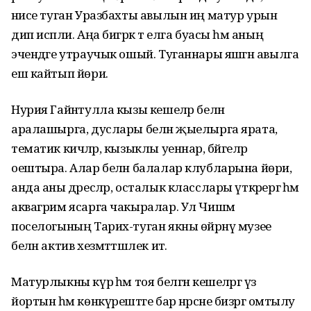
әнисе туган Уразбахты авылын иң матур урын
дип исәпли. Аңа бигрәк тә елга буасы һәм аның
эчендәге утраучык ошый. Туганнары яшәгән авылга
еш кайтып йөри.
Нурия Гайнәтулла кызы кешеләр белән
аралашырга, дуслары белән җыелырга ярата,
тематик кичәләр, кызыклы уеннар, бәйгеләр
оештыра. Алар белән балалар клубларына йөри,
анда аны дәресләр, осталык класслары үткәрергә һәм
аквагрим ясарга чакыралар. Ул Чишмә
поселогының Тарих-туган якны өйрәнү музее
белән актив хезмәттәшлек итә.
Матурлыкны күрә һәм тоя белгән кешеләргә үз
йортын һәм көнкүрештәге бар нәрсәне бизәргә омтылу