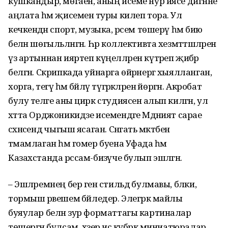
кушкандыр, мөгаен, аның исеме нур иясе дигәнне
аңлата һәм җисеменә туры килеп тора. Ул
кечкенәдән спорт, музыка, рәсем төшерү һәм бию
белән шөгыльләнгән. Һәр коллективта хезмәттәшләрен
үз артыннан ияртеп күңелләрен күтәреп җибәрә
белгән. Скрипкада уйнарга өйрәнергә хыялланган,
хорга, тегү һәм бәйләү түгәрәкләренә йөргән. Акробат
булу теләге аны цирк студиясенә алып килгән, ул
хәтта Орджоникидзе исемендәге Мәдәният сарае
сәхнәсендә чыгыш ясаган. Сәнгать мәктәбен
тәмамлаган һәм гомер буена Уфада һәм
Казахстанда рәссам-бизәүче булып эшләгән.
– Эшләремнең бер генә стильдә булмавы, бәлки,
тормыш рәвешемә бәйледер. Элегрәк майлы
буяулар белән зур форматтагы картиналар
төшергән булсам, хәзер исә күбрәк миниатюралар