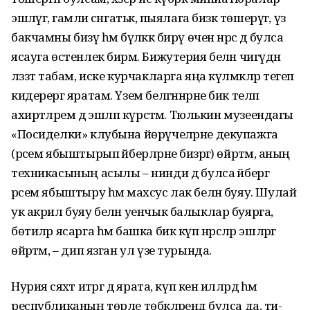
эшләүгә, гамәли сәнгатькә, пыялага бизәк төшерүгә, үз
бакчамны бизәү һәм бүләккә бирү өчен нәрсә дә булса
ясауга өстенлек бирәм. Бижутерия белән чигүдән
ләззәт табам, иске курчакларга яңа күлмәкләр тегеп
кидерергә яратам. Үзем белгәннәрне бик теләп
ахирәтләремә дә эшләп күрсәтәм. Тюлькин музеендагы
«Посиделки» клубына йөрүчеләрне декупажга
(рәсем ябыштырып әйберләрне бизәргә) өйрәтәм, аның
техникасының асылы – нинди дә булса әйбергә
рәсем ябыштыру һәм махсус лак белән буяу. Шулай
ук акрил буяу белән уенчык балыклар буярга,
бөтиләр ясарга һәм башка бик күп нәрсәләр эшләргә
өйрәтәм, – дип язган ул үзе турында.
Нурия сәяхәт итәргә дә ярата, күп кенә илләрдә һәм
республиканың төрле төбәкләрендә булса да, әти-