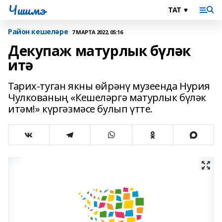
Чишмэ
Район кешеләре
7 МАРТА 2022, 05:16
Декупаж матурлык бүләк
итә
Тарих-туган якны өйрәнү музеенда Нурия
Чулкованың «Кешеләргә матурлык бүләк
итәм!» күргәзмәсе булып үтте.