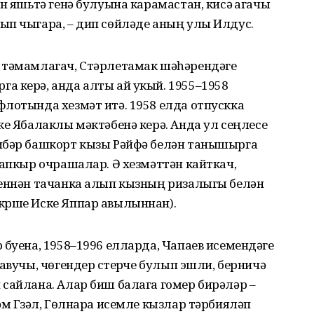
н яшьтә генә булуына карамастан, кисәү агачы
ып чыгара, – дип сөйләде аның улы Илдус.
 тәмамлагач, Стәрлетамак шәһәрендәге
а керә, анда алты ай укый. 1955–1958
лотында хезмәт итә. 1958 елда отпускка
ке Ябалаклы мәктәбенә керә. Анда ул сеңлесе
ибәр башкорт кызы Рәйфә белән танышырга
тапкыр очрашалар. Ә хезмәттән кайткач,
сеннән тачанка алып кызның ризалыгы белән
үрше Иске Яппар авылыннан).
 буена, 1958–1996 елларда, Чапаев исемендәге
авучы, чөгендер үстерүче булып эшли, берничә
сайлана. Алар биш балага гомер бирәләр –
әм Гүзәл, Гөлнара исемле кызлар тәрбияләп