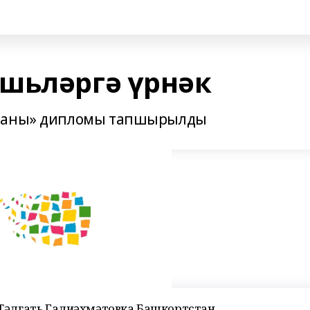
шьләргә үрнәк
 даны» дипломы тапшырылды
е Тәлгать Галиәхмәтовка Башкортстан