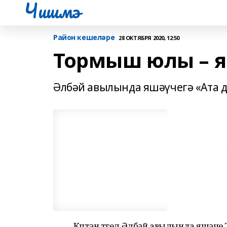
Чишмэ
Район кешеләре
28 ОКТЯБРЯ 2020, 12:50
Тормыш юлы – я
Әлбәй авылында яшәүчегә «Ата
Күптән түгел Әлбәй авылында яшәүч