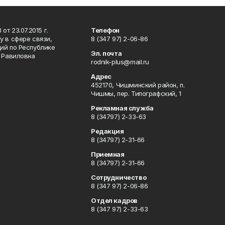
т 23.07.2015 г.
Телефон
 в сфере связи,
8 (347 97) 2-06-86
ий по Республике
Эл. почта
р Равиловна
rodnik-plus@mail.ru
Адрес
452170, Чишминский район, п.
Чишмы, пер. Типографский, 1
Рекламная служба
8 (34797) 2-33-63
Редакция
8 (34797) 2-31-66
Приемная
8 (34797) 2-31-66
Сотрудничество
8 (347 97) 2-06-86
Отдел кадров
8 (347 97) 2-33-63