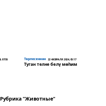
Төрлесеннән
, 07:55
22 ФЕВРАЛЯ 2024, 05:17
Туган телне белү мөһим
Рубрика "Животные"