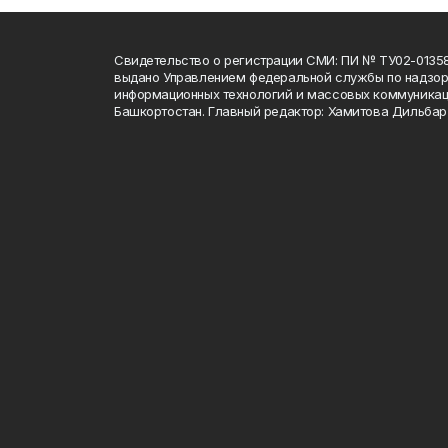
Свидетельство о регистрации СМИ: ПИ № ТУ02-01358 о
выдано Управлением федеральной службы по надзору
информационных технологий и массовых коммуникац
Башкортостан. Главный редактор: Хамитова Дильба