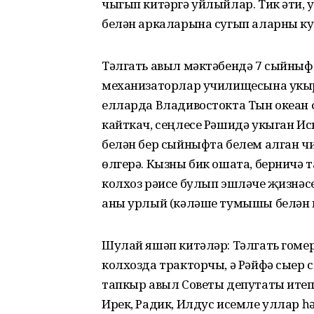
чыгып китәргә уйлыйлар. Тик әти, у
белән аркаларына сугып аларны ку
Тәлгать авыл мәктәбендә 7 сыйныф
механизаторлар училищесына укырг
елларда Владивостокта Тын океан ф
кайткач, сеңлесе Рәшидә укыган Ис
белән бер сыйныфта белем алган ч
өлгерә. Кызны бик ошата, берничә 
колхоз рәисе булып эшләүче җизнә
аны урлый (кәләше тумышы белән к
Шулай яшәп китәләр: Тәлгать гомер
колхозда тракторчы, ә Рәйфә сыер с
тапкыр авыл Советы депутаты итеп 
Ирек, Радик, Илдус исемле уллар һ