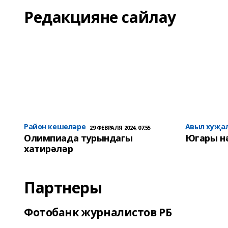
Редакцияне сайлау
Район кешеләре
Авыл хуҗа
29 ФЕВРАЛЯ 2024, 07:55
Олимпиада турындагы
Югары н
хатирәләр
Партнеры
Фотобанк журналистов РБ