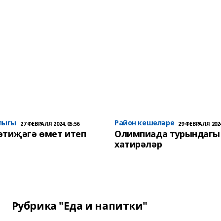
лыгы
Район кешеләре
27 ФЕВРАЛЯ 2024, 05:56
29 ФЕВРАЛЯ 2024
әтиҗәгә өмет итеп
Олимпиада турындагы
хатирәләр
Рубрика "Еда и напитки"