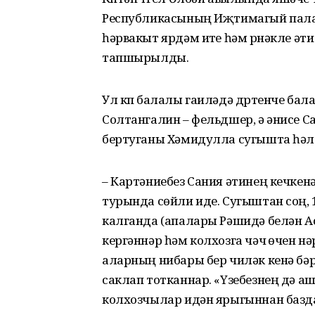
Республикасының Иҗтимагый пала
һәрвакыт ярдәм итүе һәм үрнәкле ә
тапшырылды.
Ул күп балалы гаиләдә дүртенче бал
Солтангалин – фельдшер, ә әнисе С
бертуганы Хәмидулла сугышта һәла
– Картәниебез Сания әтинең кечкенә
турында сөйли иде. Сугыштан соң, 1
калганда (апалары Рәшидә белән Ас
кергәннәр һәм колхозга чәчү өчен нә
аларның нибары бер чиләк кенә бәрә
саклап тотканнар. «Үзебезнең дә аш
колхозчылар идән ярыгыннан базда