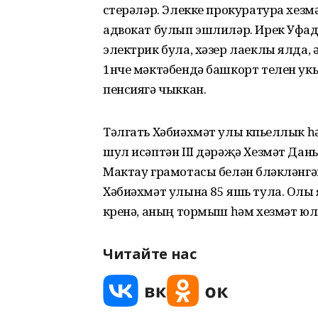
үстерәләр. Элекке прокуратура хез
адвокат булып эшлиләр. Ирек Уфа
электрик була, хәзер лаеклы ялда,
1нче мәктәбендә башкорт телен укы
пенсиягә чыккан.
Тәлгать Хәбиәхмәт улы күпьеллык һә
шул исәптән III дәрәҗә Хезмәт Дан
Мактау грамотасы белән бүләкләнгә
Хәбиәхмәт улына 85 яшь тула. Олы 
күренә, аның тормыш һәм хезмәт юлы
Читайте нас