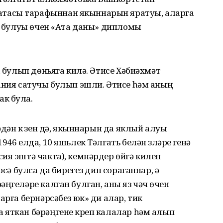
тасы тарафыннан якыннарын яратуы, аларга
ти булуы өчен «Ата даны» дипломы
а булып дөньяга килә. Әтисе Хәбиәхмәт
ания сатучы булып эшли. Әтисе һәм аның
к була.
дән үк үзен дә, якыннарын да яклый алуы
946 елда, 10 яшьлек Тәлгать белән үзләре генә
ия эштә чакта), кемнәрдер өйгә килеп
рсә булса да бирегез дип сораганнар, ә
ңгеләре калган булган, аны яз чәчү өчен
арга бернәрсәбез юк» ди алар, тик
 яткан бәрәңгене күреп калалар һәм алып