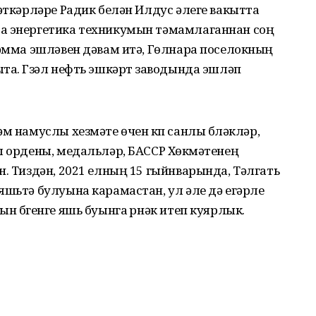
мәткәрләре Радик белән Илдус әлеге вакытта
да энергетика техникумын тәмамлаганнан соң
 әмма эшләвен дәвам итә, Гөлнара поселокның
та. Гүзәл нефть эшкәртү заводында эшләп
м намуслы хезмәте өчен күп санлы бүләкләр,
ы ордены, медальләр, БАССР Хөкүмәтенең
н. Тиздән, 2021 елның 15 гыйнварында, Тәлгать
яшьтә булуына карамастан, ул әле дә егәрле
н бүгенге яшь буынга үрнәк итеп куярлык.