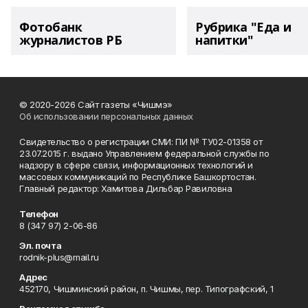
Фотобанк
Рубрика "Еда и
журналистов РБ
напитки"
© 2020-2026 Сайт газеты «Чишмэ»
Об использовании персональных данных
Свидетельство о регистрации СМИ: ПИ № ТУ02-01358 от
23.07.2015 г. выдано Управлением федеральной службы по
надзору в сфере связи, информационных технологий и
массовых коммуникаций по Республике Башкортостан.
Главный редактор: Хамитова Дильбар Равиловна
Телефон
8 (347 97) 2-06-86
Эл. почта
rodnik-plus@mail.ru
Адрес
452170, Чишминский район, п. Чишмы, пер. Типографский, 1