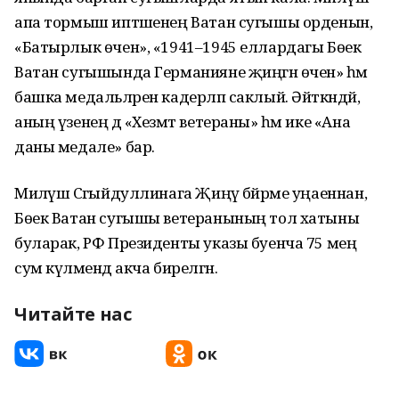
апа тормыш иптәшенең Ватан сугышы орденын,
«Батырлык өчен», «1941–1945 еллардагы Бөек
Ватан сугышында Германияне җиңгән өчен» һәм
башка медальләрен кадерләп саклый. Әйткәндәй,
аның үзенең дә «Хезмәт ветераны» һәм ике «Ана
даны медале» бар.
Миләүшә Сәгыйдуллинага Җиңү бәйрәме уңаеннан,
Бөек Ватан сугышы ветеранының тол хатыны
буларак, РФ Президенты указы буенча 75 мең
сум күләмендә акча бирелгән.
Читайте нас