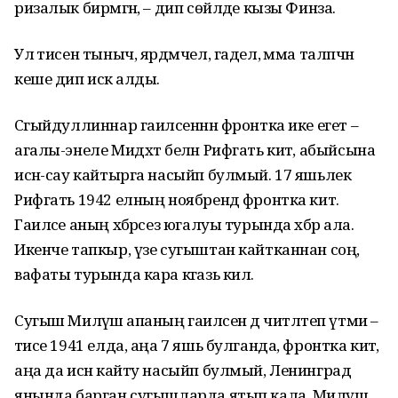
ризалык бирмәгән, – дип сөйләде кызы Финза.
Ул әтисен тыныч, ярдәмчел, гадел, әмма таләпчән
кеше дип искә алды.
Сәгыйдуллиннар гаиләсеннән фронтка ике егет –
агалы-энеле Мидхәт белән Рифгать китә, абыйсына
исән-сау кайтырга насыйп булмый. 17 яшьлек
Рифгать 1942 елның ноябрендә фронтка китә.
Гаиләсе аның хәбәрсез югалуы турында хәбәр ала.
Икенче тапкыр, үзе сугыштан кайтканнан соң,
вафаты турында кара кәгазь килә.
Сугыш Миләүшә апаның гаиләсен дә читләтеп үтми –
әтисе 1941 елда, аңа 7 яшь булганда, фронтка китә,
аңа да исән кайту насыйп булмый, Ленинград
янында барган сугышларда ятып кала. Миләүшә