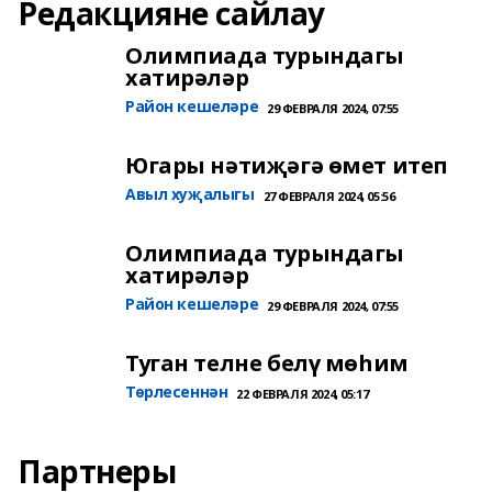
Редакцияне сайлау
Олимпиада турындагы
хатирәләр
Район кешеләре
29 ФЕВРАЛЯ 2024, 07:55
Югары нәтиҗәгә өмет итеп
Авыл хуҗалыгы
27 ФЕВРАЛЯ 2024, 05:56
Олимпиада турындагы
хатирәләр
Район кешеләре
29 ФЕВРАЛЯ 2024, 07:55
Туган телне белү мөһим
Төрлесеннән
22 ФЕВРАЛЯ 2024, 05:17
Партнеры