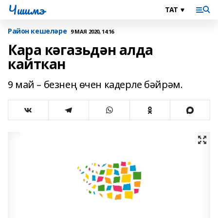
Чишмэ
Район кешеләре
9 МАЯ 2020, 14:16
Кара кәгазьдән алда
кайткан
9 май – безнең өчен кадерле бәйрәм.