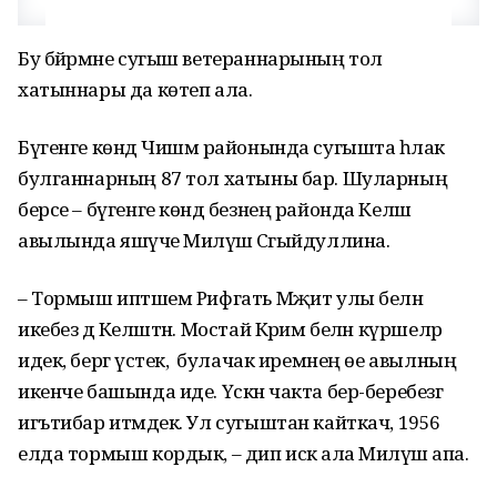
Бу бәйрәмне сугыш ветераннарының тол
хатыннары да көтеп ала.
Бүгенге көндә Чишмә районында сугышта һәлак
булганнарның 87 тол хатыны бар. Шуларның
берсе – бүгенге көндә безнең районда Келәш
авылында яшәүче Миләүшә Сәгыйдуллина.
– Тормыш иптәшем Рифгать Мәҗит улы белән
икебез дә Келәштән. Мостай Кәрим белән күршеләр
идек, бергә үстек, ә булачак иремнең өе авылның
икенче башында иде. Үскән чакта бер-беребезгә
игътибар итмәдек. Ул сугыштан кайткач, 1956
елда тормыш кордык, – дип искә ала Миләүшә апа.