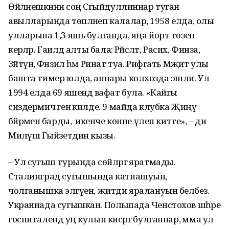
Өйләнешкәннән соң Сәгыйдуллиннар туган
авылларында төпләнеп калалар, 1958 елда, олы
улларына 1,3 яшь булганда, яңа йорт төзеп
керәләр. Гаиләдә алты бала: Рәйсәләт, Расих, Финза,
Зәйтүнә, Фәнзил һәм Ринат туа. Рифгать Мәҗит улы
башта тимер юлда, аннары колхозда эшли. Ул
1994 елда 69 яшендә вафат була. «Кайгы
сиздермичә генә килде. 9 майда клубка Җиңү
бәйрәменә барды, ә икенче көнне үлеп китте», – ди
Миләүшә Гыйзетдин кызы.
– Ул сугыш турында сөйләргә яратмады.
Сталинград сугышында катнашуын,
чолганышка эләгүен, җитди яралануын беләбез.
Украинада сугышкан. Польшада Ченстохов шәһәре
госпиталендә уң кулын кисәргә булганнар, әмма ул