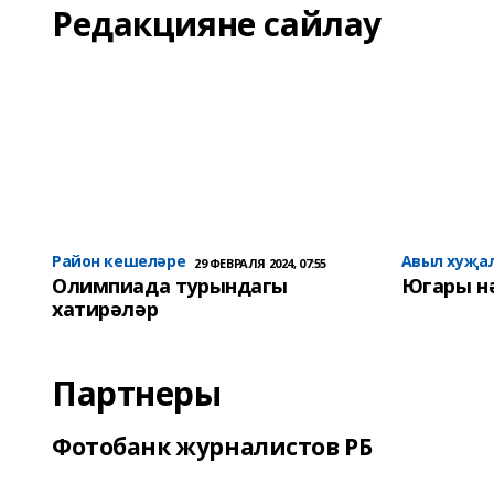
Редакцияне сайлау
Район кешеләре
Авыл хуҗа
29 ФЕВРАЛЯ 2024, 07:55
Олимпиада турындагы
Югары н
хатирәләр
Партнеры
Фотобанк журналистов РБ