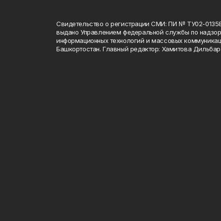
Свидетельство о регистрации СМИ: ПИ № ТУ02-01358 о
выдано Управлением федеральной службы по надзору
информационных технологий и массовых коммуникац
Башкортостан. Главный редактор: Хамитова Дильба