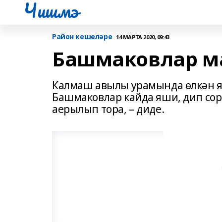
Чишмэ
Район кешеләре
14 МАРТА 2020, 09:43
Башмаковлар м
Калмаш авылы урамында өлкән я
Башмаковлар кайда яши, дип сора
аерылып тора, – диде.