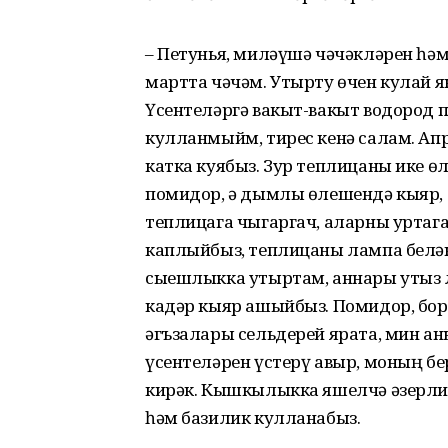
– Петунья, миләүшә чәчәкләрен һә
мартта чәчәм. Утырту өчен кулай я
Үсентеләргә вакыт-вакыт водород 
кулланмыйм, тирес кенә салам. Ап
катка куябыз. Зур теплицаны ике өл
помидор, ә дымлы өлешендә кыяр, 
теплицага чыгаргач, аларны уртаг
каплыйбыз, теплицаны лампа бел
сыешлыкка утыртам, аннары утыз л
кадәр кыяр ашыйбыз. Помидор, бор
әгъзалары сельдерей ярата, мин а
үсентеләрен үстерү авыр, моның бе
кирәк. Кышкылыкка яшелчә әзерли
һәм базилик кулланабыз.