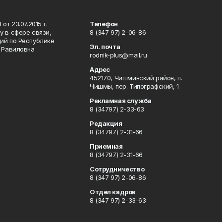
т 23.07.2015 г.
Телефон
 в сфере связи,
8 (347 97) 2-06-86
ий по Республике
Эл. почта
р Равиловна
rodnik-plus@mail.ru
Адрес
452170, Чишминский район, п.
Чишмы, пер. Типографский, 1
Рекламная служба
8 (34797) 2-33-63
Редакция
8 (34797) 2-31-66
Приемная
8 (34797) 2-31-66
Сотрудничество
8 (347 97) 2-06-86
Отдел кадров
8 (347 97) 2-33-63