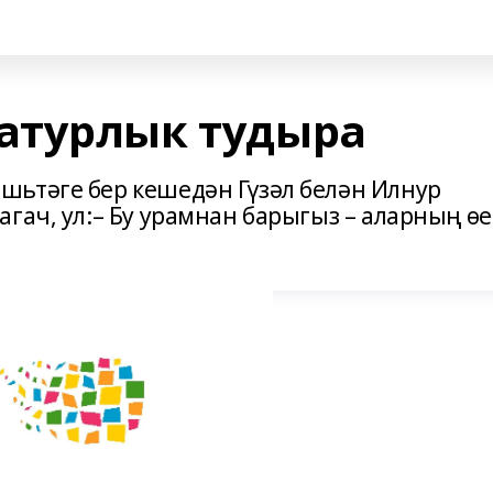
атурлык тудыра
шьтәге бер кешедән Гүзәл белән Илнур
гач, ул:– Бу урамнан барыгыз – аларның өе