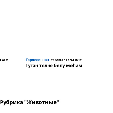
Төрлесеннән
, 07:55
22 ФЕВРАЛЯ 2024, 05:17
Туган телне белү мөһим
Рубрика "Животные"