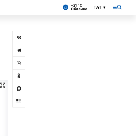
+21 °С
Облачно