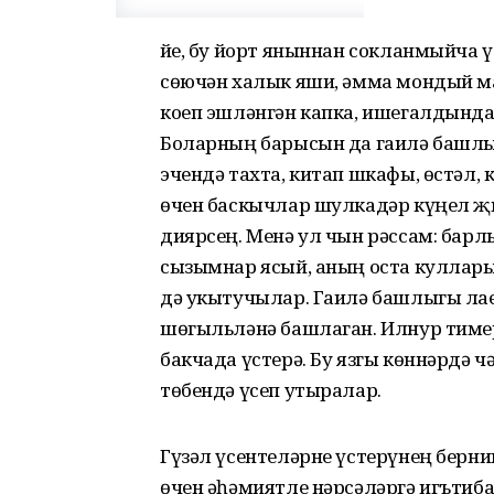
Әйе, бу йорт яныннан сокланмыйча
сөючән халык яши, әмма мондый ма
коеп эшләнгән капка, ишегалдында 
Боларның барысын да гаилә башлы
эчендә тахта, китап шкафы, өстәл, 
өчен баскычлар шулкадәр күңел җы
диярсең. Менә ул чын рәссам: барл
сызымнар ясый, аның оста кулларын
дә укытучылар. Гаилә башлыгы лае
шөгыльләнә башлаган. Илнур тимер
бакчада үстерә. Бу язгы көннәрдә 
төбендә үсеп утыралар.
Гүзәл үсентеләрне үстерүнең бернин
өчен әһәмиятле нәрсәләргә игътиба