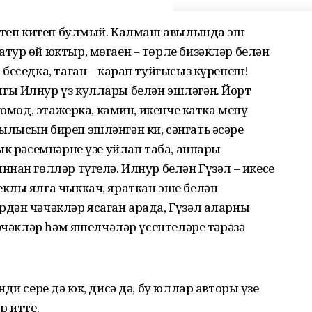
 үтеп китеп булмый. Калмаш авылында эш
тур өй юктыр, мөгаен – төрле бизәкләр белән
беседка, таган – карап туйгысыз күренеш!
гы Илнур үз куллары белән эшләгән. Йорт
комод, этажерка, камин, икенче катка менү
лысын биреп эшләнгән ки, сәнгать әсәре
ык рәсемнәрне үзе уйлап таба, аннары
нан гөлләр түгелә. Илнур белән Гүзәл – икесе
клы ялга чыккач, яраткан эше белән
дән чәчәкләр ясаган арада, Гүзәл аларны
чәчәкләр һәм яшелчәләр үсентеләре тәрәзә
ди сере дә юк, дисә дә, бу юллар авторы үзе
р итте.