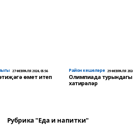
лыгы
Район кешеләре
27 ФЕВРАЛЯ 2024, 05:56
29 ФЕВРАЛЯ 2024
әтиҗәгә өмет итеп
Олимпиада турындагы
хатирәләр
Рубрика "Еда и напитки"