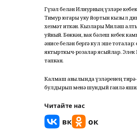
Гүзәл белән Илнурның үзләре кебек
Тимур югары уку йортын кызыл ди
хезмәт иткән. Кызлары Миләш алты
уйный. Бөккән, вак бәлеш кебек ка
әнисе белән бергә кул эше тоталар:
яктырткыч-розалар ясыйлар. Элек 
тапкан.
Калмаш авылында үзләренең тирә-
булдырып менә шундый гаилә яши
Читайте нас