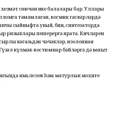
 хезмәт сөючән ике балалары бар. Уллары
пломга тәмамлаган, космик гаскәрләрдә
нчы сыйныфта укый, бии, синтезаторда
мыр ризыклары пешерергә ярата. Кичләрен
 сырлы кәгазьдән чәчәкләр, изолоннан
Гүзәл күлмәк-костюмнар бәйләргә дә вакыт
ягында ямьлелек һәм матурлык мохите
.