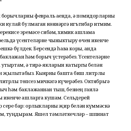
м борычларны февраль аенда, ә помидорларны
ки кулай булмаган көннәргә игътибар итмим.
перекисе эремәсе сибәм, химик ашлама
рельдә үсентеләрне чыныктыру өчен икенче
ешкә бүлдек. Берсендә һава коры, анда
баклажан һәм борыч үстерәбез. Үсентеләрне
а утыртам, ә тирә-якларын катыргы белән
ән җылытабыз. Кыярны башта биш литрлы
итрлы төпсез мичкәгә күчерәбез. Октябрьгә
ыч һәм баклажаннан тыш, безнең гаилә
ны икенче ашларга кушам. Сельдерей
р сере бар: орлыкларны җир белән күммәскә
м, туңдырам. Яшел тәмләткечләр – шпинат