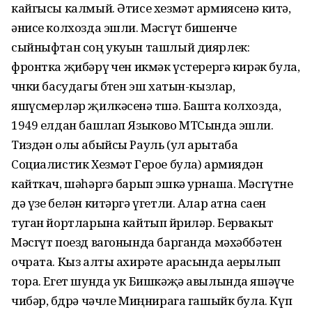
кайгысы калмый. Әтисе хезмәт армиясенә китә,
әнисе колхозда эшли. Мәсгүт бишенче
сыйныфтан соң укуын ташлый диярлек:
фронтка җибәрү өчен икмәк үстерергә кирәк була,
чөнки басудагы бөтен эш хатын-кызлар,
яшүсмерләр җилкәсенә төшә. Башта колхозда,
1949 елдан башлап Языково МТСында эшли.
Тиздән олы абыйсы Рауль (ул арытаба
Социалистик Хезмәт Герое була) армиядән
кайткач, шәһәргә барып эшкә урнаша. Мәсгүтне
дә үзе белән китәргә үгетли. Алар атна саен
туган йортларына кайтып йөриләр. Бервакыт
Мәсгүт поезд вагонында барганда мәхәббәтен
очрата. Кыз алты ахирәте арасында аерылып
тора. Егет шунда ук Бишкәҗә авылында яшәүче
чибәр, бөдрә чәчле Миңнирага гашыйк була. Күп