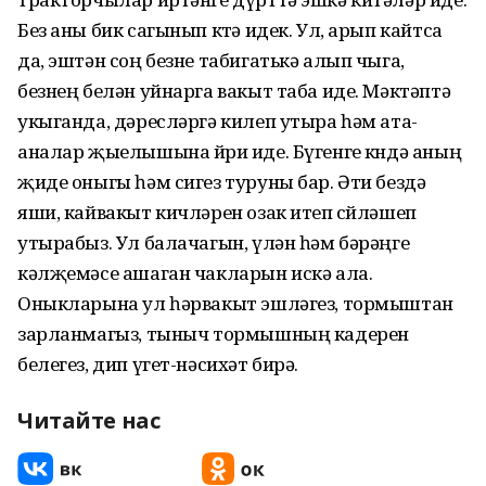
Без аны бик сагынып көтә идек. Ул, арып кайтса
да, эштән соң безне табигатькә алып чыга,
безнең белән уйнарга вакыт таба иде. Мәктәптә
укыганда, дәресләргә килеп утыра һәм ата-
аналар җыелышына йөри иде. Бүгенге көндә аның
җиде оныгы һәм сигез туруны бар. Әти бездә
яши, кайвакыт кичләрен озак итеп сөйләшеп
утырабыз. Ул балачагын, үлән һәм бәрәңге
кәлҗемәсе ашаган чакларын искә ала.
Оныкларына ул һәрвакыт эшләгез, тормыштан
зарланмагыз, тыныч тормышның кадерен
белегез, дип үгет-нәсихәт бирә.
Читайте нас