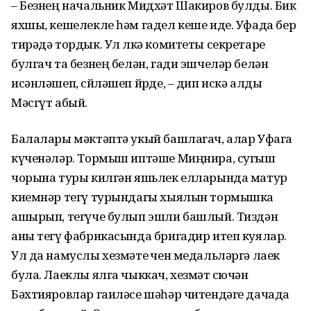
– Безнең начальник Мидхәт Шакиров булды. Бик
яхшы, кешелекле һәм гадел кеше иде. Уфада бер
тирәдә тордык. Ул өлкә комитеты секретаре
булгач та безнең белән, гади эшчеләр белән
исәнләшеп, сөйләшеп йөрде, – дип искә алды
Мәсгүт абый.
Балалары мәктәптә укый башлагач, алар Уфага
күченәләр. Тормыш иптәше Миңнира, сугыш
чорына туры килгән яшьлек елларында матур
киемнәр тегү турындагы хыялын тормышка
ашырып, тегүче булып эшли башлый. Тиздән
аны тегү фабрикасында бригадир итеп куялар.
Ул да намуслы хезмәте өчен медальләргә лаек
була. Лаеклы ялга чыккач, хезмәт сөючән
Бәхтияровлар гаиләсе шәһәр читендәге дачада