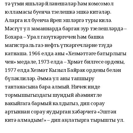
тә үтми яшьләр өйләнешәләр һәм комсомол
юлламасы буенча төзелешкә эшкә китәләр.
Аларга ил буенча йөреп эшләргә туры килә.
Мәсгүт ул заманнарда барган зур төзелешләрдә –
Бохара – Урал газүткәргечен һәм башка
магистраль газ-нефть үткәргечләрне төзүдә
катнаша. 1966 елда аны «Хезмәттәге батырлыгы
өчен» медале, 1973 елда – Хөрмәт билгесе ордены,
1977 елда Хезмәт Кызыл Байрак ордены белән
бүләклиләр. Әмма ул аны тапшыру
тантанасына бара алмый. Ничек инде
тормышыгыздагы шундый әһәмиятле
вакыйгага бармый калдыгыз, дип сорау
артыннан сорау яудырган хәбәрчегә «Эштән
китә алмадым!» – дип аңлатырга тырышты ул.