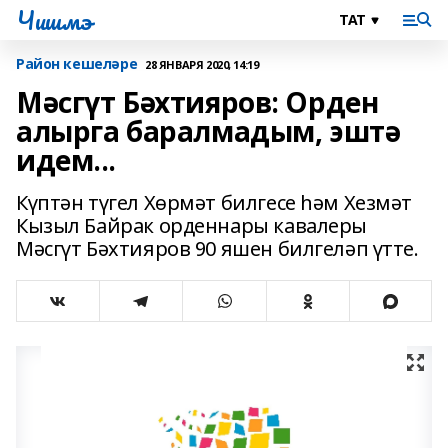
Чишмэ
Район кешеләре
28 ЯНВАРЯ 2020, 14:19
Мәсгүт Бәхтияров: Орден
алырга баралмадым, эштә
идем...
Күптән түгел Хөрмәт билгесе һәм Хезмәт
Кызыл Байрак орденнары кавалеры
Мәсгүт Бәхтияров 90 яшен билгеләп үтте.