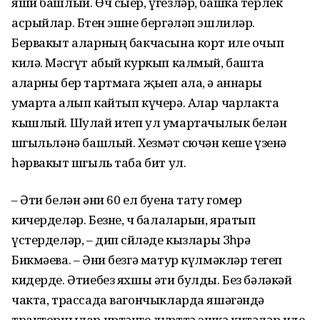
яши башлый. Өч сыер, үгезләр, башка терлек
асрыйлар. Бөтен эшне бергәләп эшлиләр.
Бервакыт аларның бакчасына корт иле очып
килә. Мәсгүт абый куркып калмый, башта
аларны бер тартмага җыеп ала, ә аннары
умарта алып кайтып күчерә. Алар чарлакта
кышлый. Шулай итеп ул умартачылык белән
шөгыльләнә башлый. Хезмәт сөючән кеше үзенә
һәрвакыт шөгыль таба бит ул.
– Әти белән әни 60 ел буена тату гомер
кичерделәр. Безне, өч балаларын, яратып
үстерделәр, – дип сөйләде кызлары Зөһрә
Бикмәева. – Әни безгә матур күлмәкләр тегеп
кидерде. Әтиебез яхшы әти булды. Без бәләкәй
чакта, трассада вагончыкларда яшәгәндә
тракторчылар иртәнге дүрттә эшкә китәләр иде.