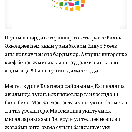
Шушы көннәрдә ветераннар советы рәисе Радик
Әхмәдиев һәм аның урынбасары Зинур Усеев
аны котлау өчен өенә бардылар. Аларны күтәренке
кәеф белән җыйнак кына гәүдәле ир-ат каршы
алды, аңа 90 яшь тулган димәссең дә.
Мәсгүт күрше Благовар районының Кашкалаша
авылында туган. Бәхтияровлар гаиләсендә 11
бала була. Мәсгүт мәктәптә яхшы укый, барысын
да тиз үзләштерә. Математика укытучысы
мисалларны язып бетерүгә ул телдән исәпләп
җавабын әйтә, әмма сугыш башлангач уку