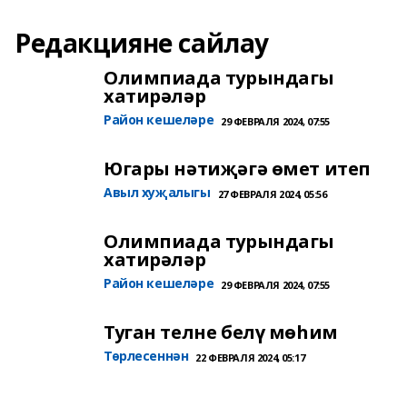
Редакцияне сайлау
Олимпиада турындагы
хатирәләр
Район кешеләре
29 ФЕВРАЛЯ 2024, 07:55
Югары нәтиҗәгә өмет итеп
Авыл хуҗалыгы
27 ФЕВРАЛЯ 2024, 05:56
Олимпиада турындагы
хатирәләр
Район кешеләре
29 ФЕВРАЛЯ 2024, 07:55
Туган телне белү мөһим
Төрлесеннән
22 ФЕВРАЛЯ 2024, 05:17