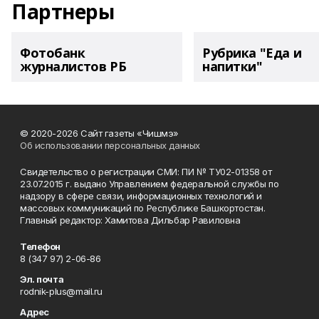
Партнеры
Фотобанк
Рубрика "Еда и
журналистов РБ
напитки"
© 2020-2026 Сайт газеты «Чишмэ»
Об использовании персональных данных
Свидетельство о регистрации СМИ: ПИ № ТУ02-01358 от
23.07.2015 г. выдано Управлением федеральной службы по
надзору в сфере связи, информационных технологий и
массовых коммуникаций по Республике Башкортостан.
Главный редактор: Хамитова Дильбар Равиловна
Телефон
8 (347 97) 2-06-86
Эл. почта
rodnik-plus@mail.ru
Адрес