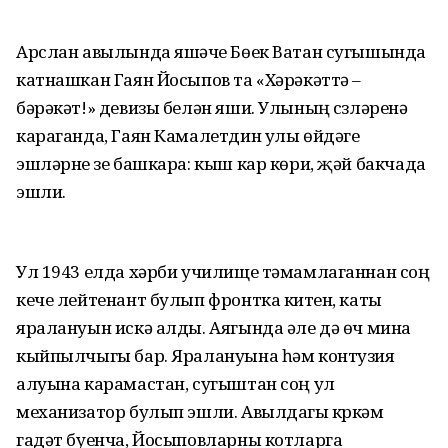
Арслан авылында яшәүче Бөек Ватан сугышында
катнашкан Гаян Йосыпов та «Хәрәкәттә –
бәрәкәт!» девизы белән яши. Улының сүзләренә
караганда, Гаян Камалетдин улы өйдәге
эшләрне үзе башкара: кыш кар көри, җәй бакчада
эшли.
Ул 1943 елда хәрби училище тәмамлаганнан соң
кече лейтенант булып фронтка китүен, каты
яралануын искә алды. Аягында әле дә өч мина
кыйпылчыгы бар. Яралануына һәм контузия
алуына карамастан, сугыштан соң ул
механизатор булып эшли. Авылдагы күркәм
гадәт буенча, Йосыповларны котларга