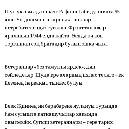
Шул ук авылда яшәүче Рафаил Габидуллинга 95
яшь. Ул дошманга каршы «танклар
истребителендә» сугыша. Фронттан авыр
яраланып 1944 елда кайта. Өендә өч көн
торганнан соң бригадир булып эшкә чыга.
Ветераннар «без тәмугны күрдек», дип
сөйләделәр. Шуңа күрә аларның ихлас теләге – күк
йөзенең һәрвакыт тыныч булуы.
Бөек Җиңүнең ни бәрабәренә яулануы турында
һәм сугышта катнашучылар хакында
онытмыйк. Сугыш ветераннары – тере тарих.