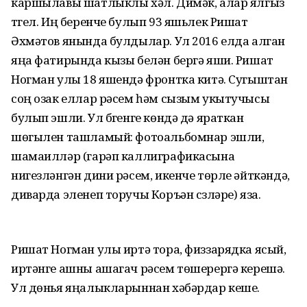
каршылавы шатлыклы хәл. Димәк, алар ялгыз
түгел. Иң беренче булып 93 яшьлек Ришат
Әхмәтов янында булдылар. Ул 2016 елда алган
яңа фатирында кызы белән бергә яши. Ришат
Ногман улы 18 яшендә фронтка китә. Сугыштан
соң озак еллар рәсем һәм сызым укытучысы
булып эшли. Ул бүгенге көндә дә яраткан
шөгылен ташламый: фотоальбомнар эшли,
шамаилләр (гарәп каллиграфикасына
нигезләнгән дини рәсем, икенче төрле әйткәндә,
диварда эленеп торучы Коръән сүзләре) яза.
Ришат Ногман улы иртә тора, физзарядка ясый,
иртәнге ашны ашагач рәсем төшерергә керешә.
Ул дөнья яңалыкларыннан хәбәрдар кеше.