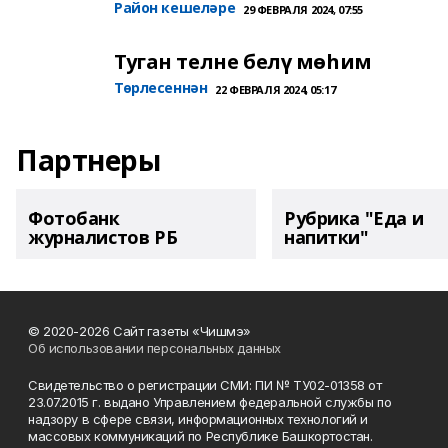
Район кешеләре
29 ФЕВРАЛЯ 2024, 07:55
Туган телне белү мөһим
Төрлесеннән
22 ФЕВРАЛЯ 2024, 05:17
Партнеры
Фотобанк
Рубрика "Еда и
журналистов РБ
напитки"
© 2020-2026 Сайт газеты «Чишмэ»
Об использовании персональных данных
Свидетельство о регистрации СМИ: ПИ № ТУ02-01358 от
23.07.2015 г. выдано Управлением федеральной службы по
надзору в сфере связи, информационных технологий и
массовых коммуникаций по Республике Башкортостан.