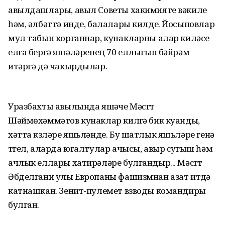
авылдашлары, авыл Советы хакимияте вәкиле
һәм, әлбәттә инде, балалары килде. Йосыповлар
мул табын корганнар, кунакларны алар киләсе
елга бергә яшәүләренең 70 еллыгын бәйрәм
итәргә дә чакырдылар.
Уразбахты авылында яшәүче Мәсгүт
Шәймөхәммәтов кунаклар килүгә бик куанды,
хәтта күзләре яшьләнде. Бу шатлык яшьләре генә
түгел, аларда югалтулар ачысы, авыр сугыш һәм
ачлык еллары хатирәләре булгандыр... Мәсгүт
Әбделгани улы Европаны фашизмнан азат итүдә
катнашкан. Зенит-пулемет взводы командиры
булган.