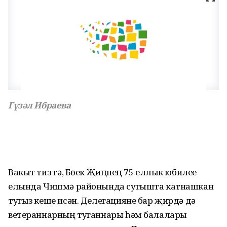
Гүзәл И
браева
Вакыт тиз үтә, Бөек Җиңүнең 75 еллык юбилее
елында Чишмә районында сугышта катнашкан
тугыз кеше исән. Делегацияне бар җирдә дә
ветераннарның туганнары һәм балалары