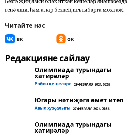
Безгә җиңү язын бүләк иткән кешеләр янәшәбездә
генә яши, һәм алар безнең игътибарга мохтаҗ.
Читайте нас
Редакцияне сайлау
Олимпиада турындагы
хатирәләр
Район кешеләре
29 ФЕВРАЛЯ 2024, 07:55
Югары нәтиҗәгә өмет итеп
Авыл хуҗалыгы
27 ФЕВРАЛЯ 2024, 05:56
Олимпиада турындагы
хатирәләр