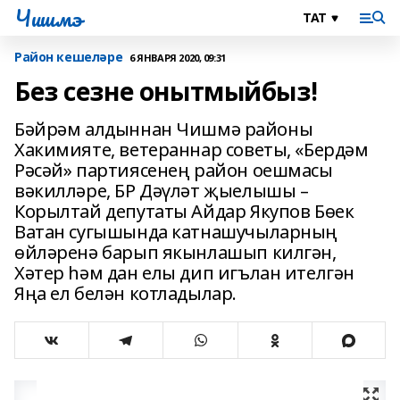
Чишмэ
Район кешеләре
6 ЯНВАРЯ 2020, 09:31
Без сезне онытмыйбыз!
Бәйрәм алдыннан Чишмә районы
Хакимияте, ветераннар советы, «Бердәм
Рәсәй» партиясенең район оешмасы
вәкилләре, БР Дәүләт җыелышы –
Корылтай депутаты Айдар Якупов Бөек
Ватан сугышында катнашучыларның
өйләренә барып якынлашып килгән,
Хәтер һәм дан елы дип игълан ителгән
Яңа ел белән котладылар.