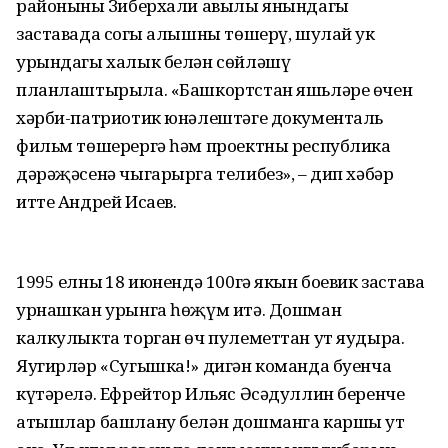
районының Зиберхали авылы янындагы
заставада соңгы алышны төшерү, шулай ук
урындагы халык белән сөйләшү
планлаштырыла. «Башкортстан яшьләре өчен
хәрби-патриотик юнәлештәге документаль
фильм төшерергә һәм проектны республика
дәрәҗәсенә чыгарырга телибез», – дип хәбәр
итте Андрей Исаев.
1995 елның 18 июнендә 100гә якын боевик застава
урнашкан урынга һөҗүм итә. Дошман
калкулыкта торган өч пулеметтан ут яудыра.
Яугирләр «Сугышка!» дигән команда буенча
күтәрелә. Ефрейтор Ильяс Әсәдуллин беренче
атышлар башлану белән дошманга каршы ут