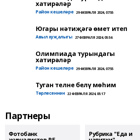
хатирәләр
Район кешеләре
29 ФЕВРАЛЯ 2024, 07:55
Югары нәтиҗәгә өмет итеп
Авыл хуҗалыгы
27 ФЕВРАЛЯ 2024, 05:56
Олимпиада турындагы
хатирәләр
Район кешеләре
29 ФЕВРАЛЯ 2024, 07:55
Туган телне белү мөһим
Төрлесеннән
22 ФЕВРАЛЯ 2024, 05:17
Партнеры
Фотобанк
Рубрика "Еда и
журналистов РБ
напитки"