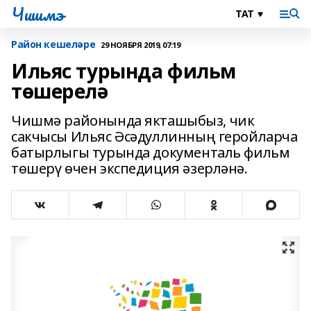
Чишмэ
Район кешеләре
29 НОЯБРЯ 2019, 07:19
Ильяс турында фильм
төшерелә
Чишмә районында якташыбыз, чик
сакчысы Ильяс Әсәдуллинның геройларча
батырлыгы турында документаль фильм
төшерү өчен экспедиция әзерләнә.