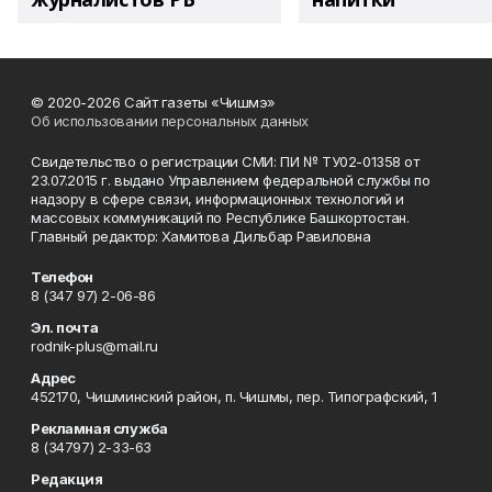
© 2020-2026 Сайт газеты «Чишмэ»
Об использовании персональных данных
Свидетельство о регистрации СМИ: ПИ № ТУ02-01358 от
23.07.2015 г. выдано Управлением федеральной службы по
надзору в сфере связи, информационных технологий и
массовых коммуникаций по Республике Башкортостан.
Главный редактор: Хамитова Дильбар Равиловна
Телефон
8 (347 97) 2-06-86
Эл. почта
rodnik-plus@mail.ru
Адрес
452170, Чишминский район, п. Чишмы, пер. Типографский, 1
Рекламная служба
8 (34797) 2-33-63
Редакция