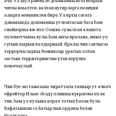
ача. Ул шул рәвешле дошманның игътибарын
читкә юнәлтеп, калган яугирләргә позиция
алырга мөмкинлек бирә. Ул ярты сәгать
дәвамында дошманның ут ноктасын баса һәм
снайперны юк итә. Озакка сузылган алышта
пулеметчының кулы һәм аягы яралана, әмма ул
сугыш кырын калдырмый. Яралы чик сакчысы
террорчыларның боевиклар уратып алган
застава территориясенә үтеп керүенә
комачаулый.
Чик буе заставасына чираттагы тапкыр ут ачкач
ефрейтор Ильяс Әсәдуллинның күкрәгенә пуля
тия, һәм ул кулына корал тотып һәлак була.
Вафатыннан соң Батырлык ордены белән
бүләкләнә.