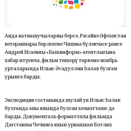
Анда катнашучыларның берсе, Рәсәйнең Әфганстан
ветераннары берлегенең Чишмә бүлекчәсе рәисе
Андрей Исаевның «Башинформ» агентлыгына
хәбәр итүенчә, фильм төшерү төркеме ноябрь
урталарында Ильяс Әсәдуллин һәлак булган
урынга барды.
Экспедиция составында шулай ук Ильяс һәлак
булганда аның янында булган хезмәттәше дә
барды. Документаль форматтагы фильмда
Дагстанның Чечняга якын урнашкан Ботлих