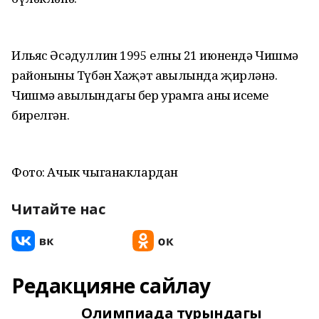
Ильяс Әсәдуллин 1995 елның 21 июнендә Чишмә
районының Түбән Хаҗәт авылында җирләнә.
Чишмә авылындагы бер урамга аның исеме
бирелгән.
Фото: Ачык чыганаклардан
Читайте нас
Редакцияне сайлау
Олимпиада турындагы