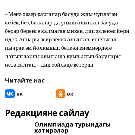
– Менә хәзер каргалар басуда җим чүпләгән
кебек, без, балалар да уңыш алынган басуда
берәр бәрәңге калмаган микән, дип эзләнеп йөри
идек. Аннары әсирлеккә алынган, йончыган,
пычрак һәм йолкынып беткән киемнәрдәге
латышларны авыл аша куып алып барулары
истә калган, – дип сөйләде ветеран.
Читайте нас
Редакцияне сайлау
Олимпиада турындагы
хатирәләр