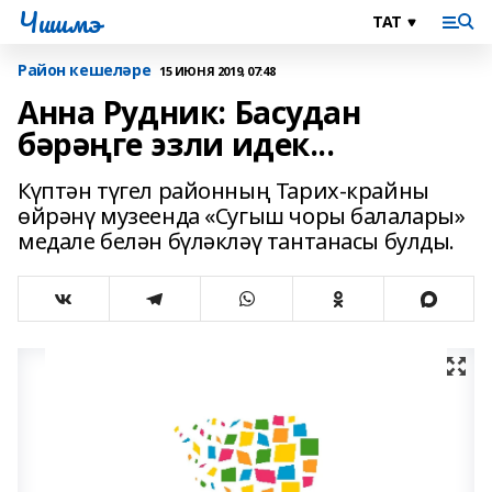
Чишмэ
Район кешеләре
15 ИЮНЯ 2019, 07:48
Анна Рудник: Басудан
бәрәңге эзли идек...
Күптән түгел районның Тарих-крайны
өйрәнү музеенда «Сугыш чоры балалары»
медале белән бүләкләү тантанасы булды.