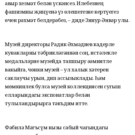
авыр хезмәт белән үскәнсез. Илебезнең
фашизмны җиңүенә үз өлешегезне кертүегез
өчен рәхмәт белдерәбез, – диде Зинур Әнвәр улы.
Музей директоры Радик Әхмәдиев кадерле
кунакларны тәбрикләгәннән соң, истәлекле
медальләрне музейда тапшыру әһәмиятле
вакыйга, чөнки музей – ул халык хәтерен
саклаучы урын, дип ассызыклады. Һәм
мөмкинлек булса музей коллекциясен сугыш
елларындагы экспонатлар белән
тулыландырырга тәкъдим итте.
Фәбилә Мәгъсүм кызы сабый чагындагы