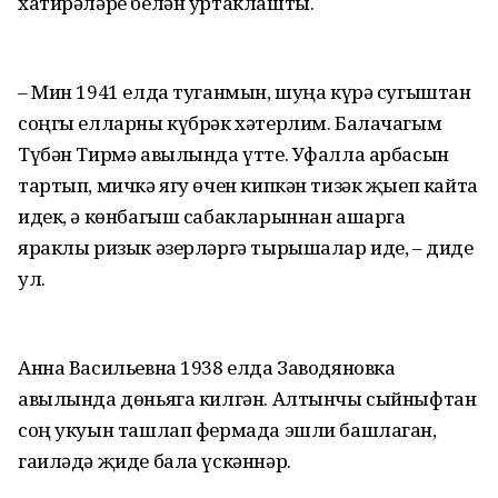
хатирәләре белән уртаклашты.
– Мин 1941 елда туганмын, шуңа күрә сугыштан
соңгы елларны күбрәк хәтерлим. Балачагым
Түбән Тирмә авылында үтте. Уфалла арбасын
тартып, мичкә ягу өчен кипкән тизәк җыеп кайта
идек, ә көнбагыш сабакларыннан ашарга
яраклы ризык әзерләргә тырышалар иде, – диде
ул.
Анна Васильевна 1938 елда Заводяновка
авылында дөньяга килгән. Алтынчы сыйныфтан
соң укуын ташлап фермада эшли башлаган,
гаиләдә җиде бала үскәннәр.