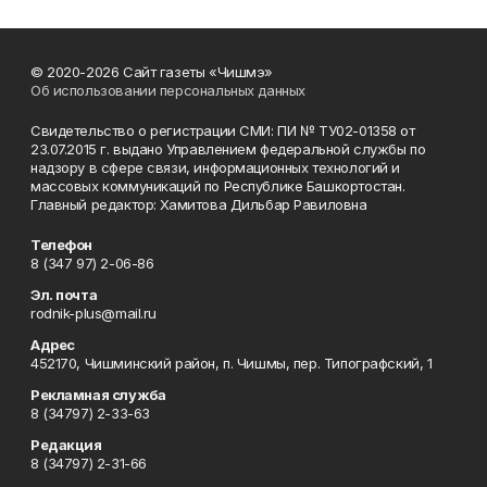
© 2020-2026 Сайт газеты «Чишмэ»
Об использовании персональных данных
Свидетельство о регистрации СМИ: ПИ № ТУ02-01358 от
23.07.2015 г. выдано Управлением федеральной службы по
надзору в сфере связи, информационных технологий и
массовых коммуникаций по Республике Башкортостан.
Главный редактор: Хамитова Дильбар Равиловна
Телефон
8 (347 97) 2-06-86
Эл. почта
rodnik-plus@mail.ru
Адрес
452170, Чишминский район, п. Чишмы, пер. Типографский, 1
Рекламная служба
8 (34797) 2-33-63
Редакция
8 (34797) 2-31-66