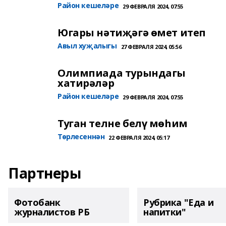
Район кешеләре
29 ФЕВРАЛЯ 2024, 07:55
Югары нәтиҗәгә өмет итеп
Авыл хуҗалыгы
27 ФЕВРАЛЯ 2024, 05:56
Олимпиада турындагы
хатирәләр
Район кешеләре
29 ФЕВРАЛЯ 2024, 07:55
Туган телне белү мөһим
Төрлесеннән
22 ФЕВРАЛЯ 2024, 05:17
Партнеры
Фотобанк
Рубрика "Еда и
журналистов РБ
напитки"