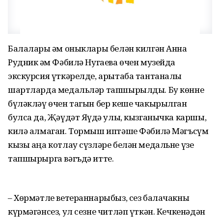
Балалары һәм оныклары белән килгән Анна
Рудник һәм Фәбилә Нугаева өчен музейда
экскурсия үткәрелде, арытаба тантаналы
шартларда медальләр тапшырылды. Бу көнне
бүләкләү өчен тагын бер кеше чакырылган
булса да, Җәүдәт Яһүдә улы, кызганычка каршы,
килә алмаган. Тормыш иптәше Фәбилә Мәгъсүм
кызы аңа котлау сүзләре белән медальне үзе
тапшырырга вәгъдә итте.
– Хөрмәтле ветераннарыбыз, сез балачакны
күрмәгәнсез, ул сезне читләп үткән. Кечкенәдән